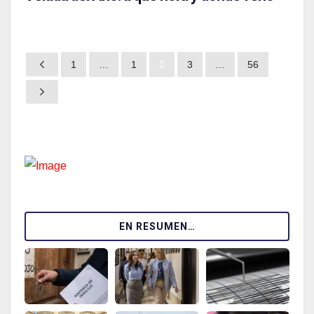
1
…
1
2
3
…
56
EN RESUMEN…