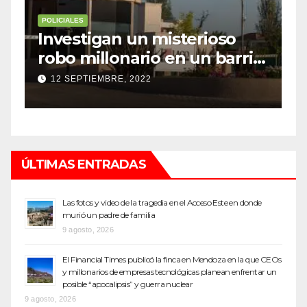
POLICIALES
P
Lavalle: cayó a un zanjón en
E
o
su auto y murió por las
c
heridas
p
11 SEPTIEMBRE, 2022
ÚLTIMAS ENTRADAS
Las fotos y video de la tragedia en el Acceso Este en donde
murió un padre de familia
9 agosto, 2026
El Financial Times publicó la finca en Mendoza en la que CEOs
y millonarios de empresas tecnológicas planean enfrentar un
posible “apocalipsis” y guerra nuclear
9 agosto, 2026