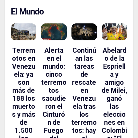
El Mundo
Terrem
Alerta
Continú
Abelard
otos en
en el
an las
o de la
Venezu
mundo:
tareas
Espriell
ela: ya
cinco
de
a y
son
terremo
rescate
amigo
más de
tos
en
de Milei,
188 los
sacudie
Venezu
ganó
muerto
ron el
ela tras
las
s y más
Cinturó
los
eleccio
de
n de
terremo
nes en
1.500
Fuego
tos: hay
Colombi