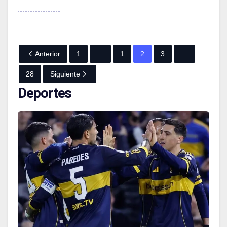
Anterior
1
…
1
2
3
…
28
Siguiente
Deportes