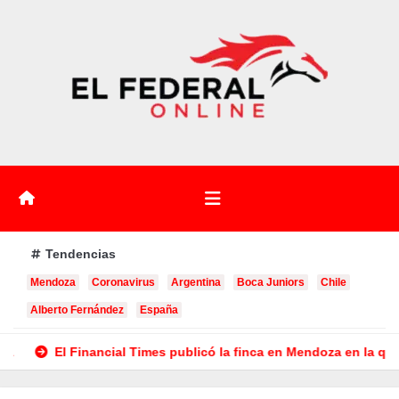
Saltar
al
contenido
Tendencias
Mendoza
Coronavirus
Argentina
Boca Juniors
Chile
Alberto Fernández
España
 la finca en Mendoza en la que CEOs y millonarios de empresas te