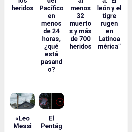
los
del
al
a: “El
heridos
Pacífico
menos
león y el
en
32
tigre
menos
muerto
rugen
de 24
s y más
en
horas,
de 700
Latinoa
¿qué
heridos
mérica”
está
pasand
o?
«Leo
El
Messi
Pentág