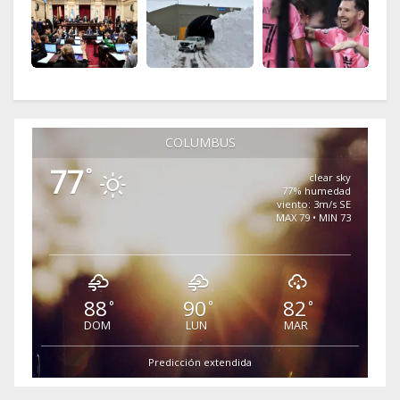
COLUMBUS
77
°
clear sky
77% humedad
viento: 3m/s SE
MAX 79 • MIN 73
88
90
82
°
°
°
DOM
LUN
MAR
Predicción extendida