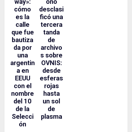
way»:
ono
cómo
desclasi
es la
ficó una
calle
tercera
que fue
tanda
bautiza
de
da por
archivo
una
s sobre
argentin
OVNIS:
a en
desde
EEUU
esferas
con el
rojas
nombre
hasta
del 10
un sol
de la
de
Selecci
plasma
ón