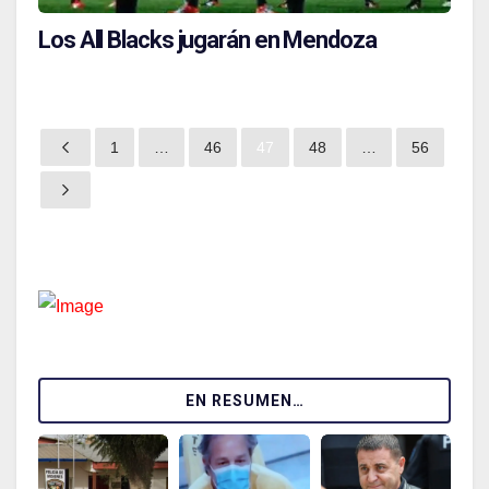
Los All Blacks jugarán en Mendoza
1
…
46
47
48
…
56
EN RESUMEN…