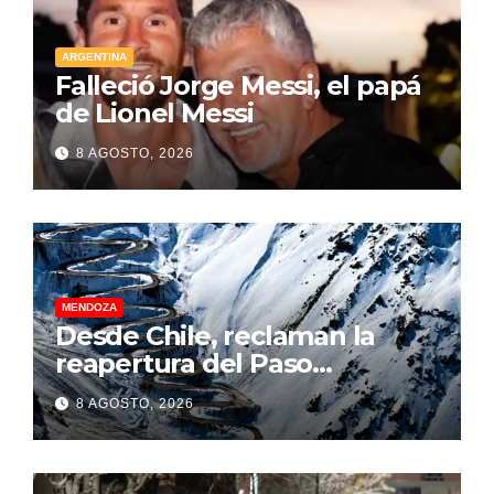
ARGENTINA
Falleció Jorge Messi, el papá
de Lionel Messi
8 AGOSTO, 2026
MENDOZA
Desde Chile, reclaman la
reapertura del Paso
Internacional Los
8 AGOSTO, 2026
Libertadores: pérdidas
millonarias