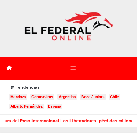
Saltar
al
contenido
Tendencias
Mendoza
Coronavirus
Argentina
Boca Juniors
Chile
Alberto Fernández
España
ertadores: pérdidas millonarias
Hubo 20 allanamientos simul