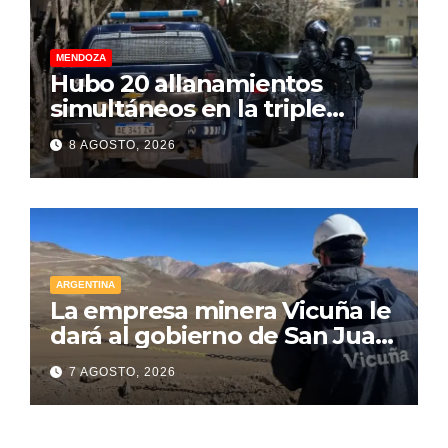
MENDOZA
Hubo 20 allanamientos
simultáneos en la triple
frontera de Luján, Maipú y
8 AGOSTO, 2026
Godoy Cruz
ARGENTINA
La empresa minera Vicuña le
dará al gobierno de San Juan
U$D 250 millones cómo un
7 AGOSTO, 2026
aporte extraordinario y no
reembolsable