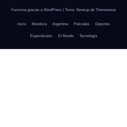
Funciona gracias a WordPress
|
Tema: Newsup de
Themeansar
Inicio
Mendoza
Argentina
Policiales
Deportes
Espectáculos
El Mundo
Tecnología