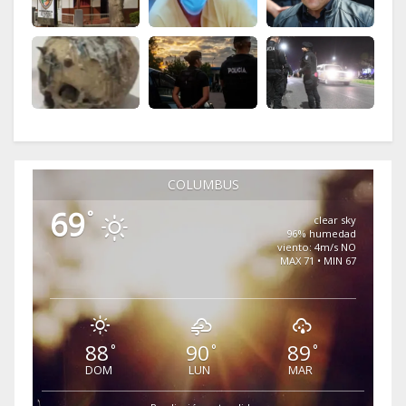
COLUMBUS
69
°
clear sky
96% humedad
viento: 4m/s NO
MAX 71 • MIN 67
88
90
89
°
°
°
DOM
LUN
MAR