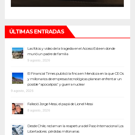
ÚLTIMAS ENTRADAS
Las fotos y video de la tragedia en el Acceso Este en donde
murió un padre de familia
9 agosto, 2026
El Financial Times publicó la finca en Mendoza en la que CEOs
y millonarios de empresas tecnológicas planean enfrentar un
posible “apocalipsis” y guerra nuclear
9 agosto, 2026
Falleció Jorge Messi, el papá de Lionel Messi
8 agosto, 2026
Desde Chile, reclaman la reapertura del Paso Internacional Los
Libertadores: pérdidas millonarias