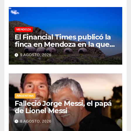
MENDOZA
El Financial Times publicó la
finca en Mendoza en la que
CEOs y millonarios de
9 AGOSTO, 2026
empresas tecnológicas
planean enfrentar un posible
“apocalipsis” y guerra
nuclear
ARGENTINA
Falleció Jorge Messi, el papá
de Lionel Messi
8 AGOSTO, 2026