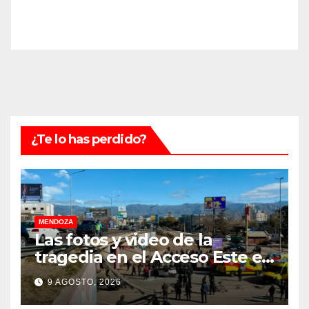
¿Te lo has perdido?
MENDOZA
Las fotos y video de la
tragedia en el Acceso Este en
donde murió un padre de
9 AGOSTO, 2026
familia