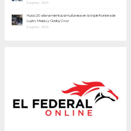
8 agosto, 2026
Hubo 20 allanamientos simultáneos en la triple frontera de
Luján, Maipú y Godoy Cruz
8 agosto, 2026