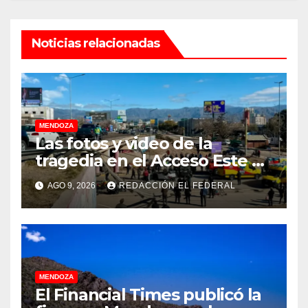
Noticias relacionadas
MENDOZA
Las fotos y video de la
tragedia en el Acceso Este en
donde murió un padre de
AGO 9, 2026
REDACCIÓN EL FEDERAL
familia
MENDOZA
El Financial Times publicó la