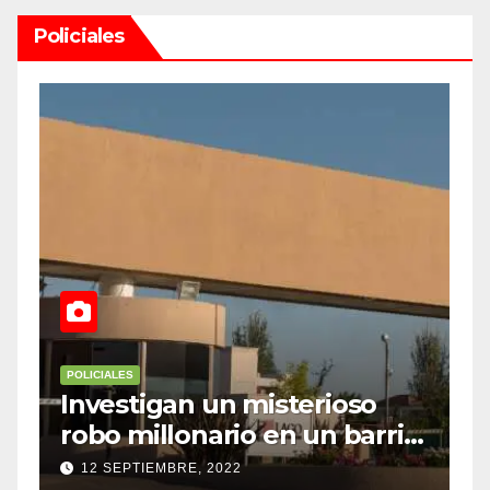
Policiales
POLICIALES
P
Investigan un misterioso
L
robo millonario en un barrio
s
top de Maipú
h
12 SEPTIEMBRE, 2022