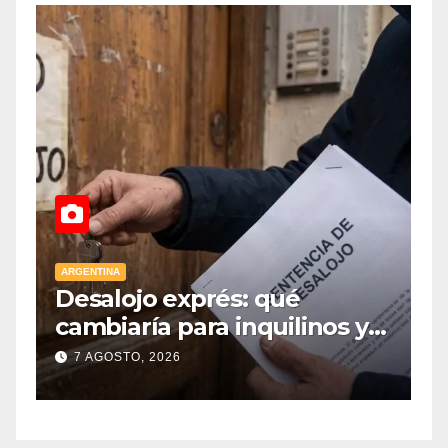
ARGENTINA
A
Desalojo exprés: qué
E
cambiaría para inquilinos y
p
dueños con el proyecto que
7 AGOSTO, 2026
tuvo media sanción en la
Cámara alta