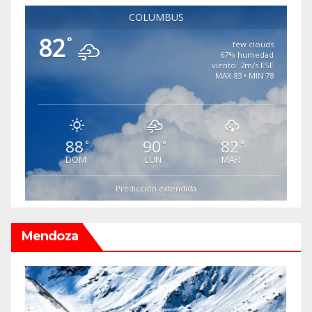
COLUMBUS
82
°
few clouds
67% humedad
viento: 2m/s ESE
MAX 83 • MIN 78
88
90
82
°
°
°
DOM
LUN
MAR
Predicción extendida
Mendoza