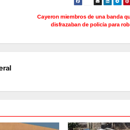
radical pidió
votar
Cayeron miembros de una banda qu
votar en
dista
disfrazaban de policía para ro
forma remota
una 
kirch
“Es 
mama
eral