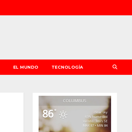
S
EL MUNDO
TECNOLOGÍA
COLUMBUS
86
°
clear sky
65% humedad
viento: 3m/s SE
MAX 87 • MIN 84