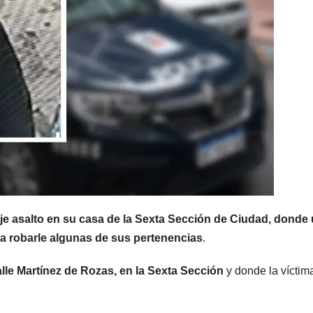
MENDOZA
MENDOZA
Paso Cristo
Disti
Redentor:
opera
despejaron la
el Gr
6 AGOSTO, 2026
5 AGOST
ruta en Las
Men
Cuevas antes
term
je asalto en su casa de la Sexta Sección de Ciudad, donde
a robarle algunas de sus pertenencias
.
de otro
con 
alle Martínez de Rozas, en la Sexta Sección
y donde la víctim
temporal con
deli
unos 1.500
dete