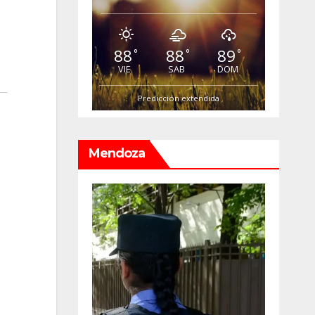
88
88
89
°
°
°
VIE
SAB
DOM
Predicción extendida
Mendoza