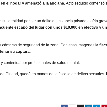
 en el hogar y amenazó a la anciana.
Acto seguido comenzó 
camiones
varados
su identidad por ser un delito de instancia privada- sufrió grav
incuente escapó del lugar con unos $10.000 en efectivo y un
as cámaras de seguridad de la zona. Con esas imágenes
la fisc
rdenar su captura.
s y contenida por profesionales de salud mental.
ARGENTINA
ARGENTINA
2 de Ciudad, quedó en manos de la fiscalía de delitos sexuales.
Al igual que
Bullr
Fernández
apun
Sagasti, ahora
Villa
5 AGOSTO, 2026
5 AGOST
un senador
permi