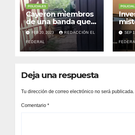
POLICIALES
POLICIA
Cayeron miembros
Inve
de una banda que
mist
se disfrazaban de
mill
FEB 20, 2023
REDACCIÓN EL
SEP 1
policía para robar
barr
FEDERAL
FEDERA
Deja una respuesta
Tu dirección de correo electrónico no será publicada.
Comentario
*