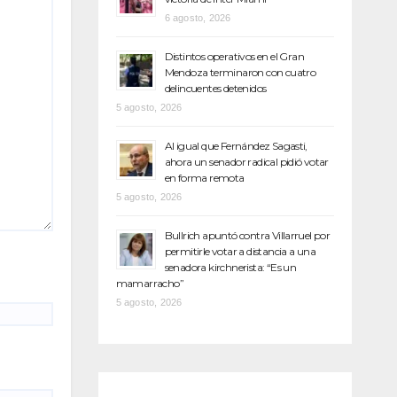
6 agosto, 2026
Distintos operativos en el Gran
Mendoza terminaron con cuatro
delincuentes detenidos
5 agosto, 2026
Al igual que Fernández Sagasti,
ahora un senador radical pidió votar
en forma remota
5 agosto, 2026
Bullrich apuntó contra Villarruel por
permitirle votar a distancia a una
senadora kirchnerista: “Es un
mamarracho”
5 agosto, 2026