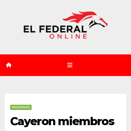
Saltar
al
contenido
POLICIALES
Cayeron miembros