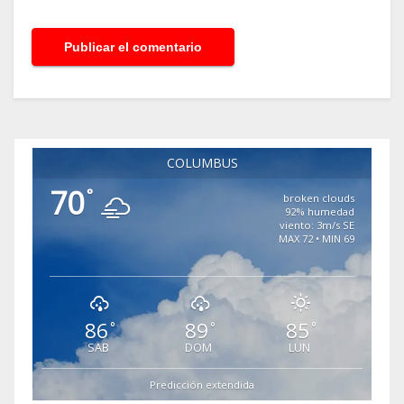
COLUMBUS
70
°
broken clouds
92% humedad
viento: 3m/s SE
MAX 72 • MIN 69
86
89
85
°
°
°
SAB
DOM
LUN
Predicción extendida