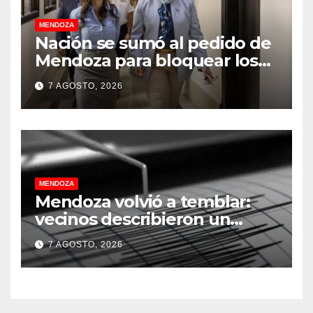
MENDOZA
Nación se sumó al pedido de
Mendoza para bloquear los
celulares en las cárceles de la
7 AGOSTO, 2026
provincia
MENDOZA
Mendoza volvió a temblar:
vecinos describieron un
“sacudón” acompañado por
7 AGOSTO, 2026
un fuerte estruendo