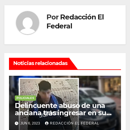
Por
Redacción El
Federal
Noticias relacionadas
POLICIALES
Delincuente abusó de una
anciana tras ingresar en su
casa de Mendoza para
JUN 6, 2023
REDACCIÓN EL FEDERAL
robarle: fue filmado cuando