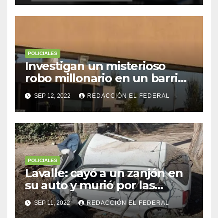
escapaba
POLICIALES
Investigan un misterioso
robo millonario en un barrio
top de Maipú
SEP 12, 2022
REDACCIÓN EL FEDERAL
POLICIALES
Lavalle: cayó a un zanjón en
su auto y murió por las
heridas
SEP 11, 2022
REDACCIÓN EL FEDERAL