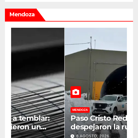
Mendoza
MENDOZA
M
Paso Cristo Redentor:
D
despejaron la ruta en Las
G
r
Cuevas antes de otro
c
6 AGOSTO, 2026