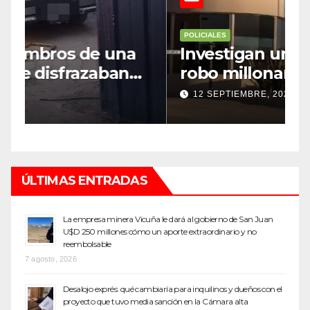
POLICIALES
P
Investigan un misterioso
L
robo millonario en un barrio
s
top de Maipú
h
12 SEPTIEMBRE, 2022
ÚLTIMAS ENTRADAS
La empresa minera Vicuña le dará al gobierno de San Juan
U$D 250 millones cómo un aporte extraordinario y no
reembolsable
7 agosto, 2026
Desalojo exprés: qué cambiaría para inquilinos y dueños con el
proyecto que tuvo media sanción en la Cámara alta