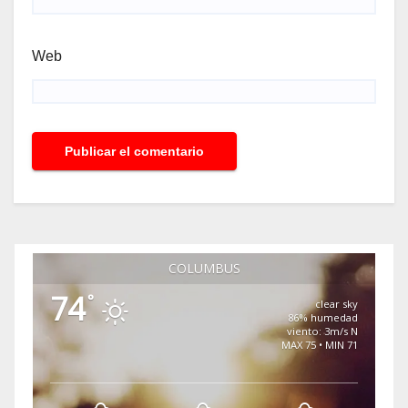
Web
COLUMBUS
74
°
clear sky
86% humedad
viento: 3m/s N
MAX 75 • MIN 71