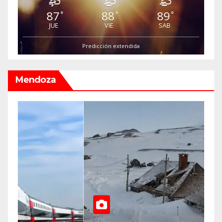
87
88
89
°
°
°
JUE
VIE
SAB
Predicción extendida
Mendoza