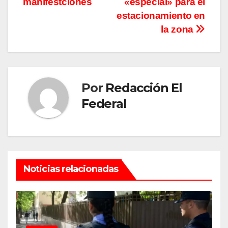
entradas
manifestciones
«especial» para el
estacionamiento en
la zona
Por
Redacción El
Federal
Noticias relacionadas