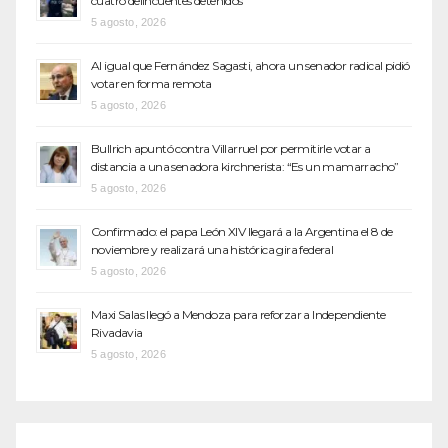
cuatro delincuentes detenidos
5 agosto, 2026
Al igual que Fernández Sagasti, ahora un senador radical pidió
votar en forma remota
5 agosto, 2026
Bullrich apuntó contra Villarruel por permitirle votar a
distancia a una senadora kirchnerista: “Es un mamarracho”
5 agosto, 2026
Confirmado: el papa León XIV llegará a la Argentina el 8 de
noviembre y realizará una histórica gira federal
5 agosto, 2026
Maxi Salas llegó a Mendoza para reforzar a Independiente
Rivadavia
5 agosto, 2026