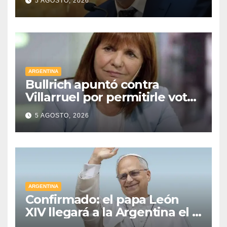
5 AGOSTO, 2026
remota
ARGENTINA
Bullrich apuntó contra
Villarruel por permitirle votar
a distancia a una senadora
5 AGOSTO, 2026
kirchnerista: “Es un
mamarracho”
ARGENTINA
Confirmado: el papa León
XIV llegará a la Argentina el 8
de noviembre y realizará una