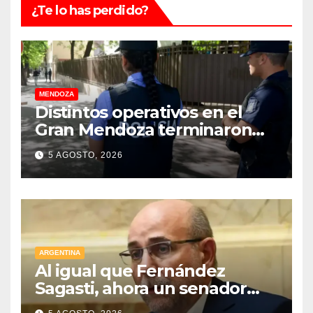
¿Te lo has perdido?
MENDOZA
Distintos operativos en el
Gran Mendoza terminaron
con cuatro delincuentes
5 AGOSTO, 2026
detenidos
ARGENTINA
Al igual que Fernández
Sagasti, ahora un senador
radical pidió votar en forma