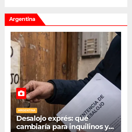
Argentina
ARGENTINA
A
Desalojo exprés: qué
E
cambiaría para inquilinos y
p