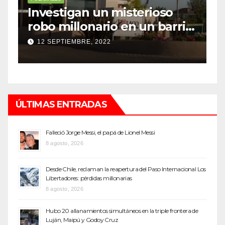
Investigan un misterioso
L
robo millonario en un barrio
s
top de Maipú
h
12 SEPTIEMBRE, 2022
ÚLTIMAS ENTRADAS
Falleció Jorge Messi, el papá de Lionel Messi
8 agosto, 2026
Desde Chile, reclaman la reapertura del Paso Internacional Los
Libertadores: pérdidas millonarias
8 agosto, 2026
Hubo 20 allanamientos simultáneos en la triple frontera de
Luján, Maipú y Godoy Cruz