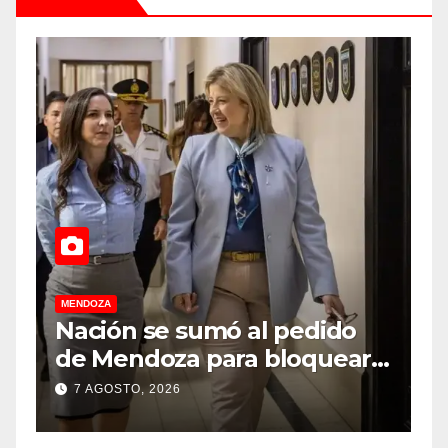
MENDOZA
M
Nación se sumó al pedido
M
de Mendoza para bloquear
v
los celulares en las cárceles
“
7 AGOSTO, 2026
de la provincia
u