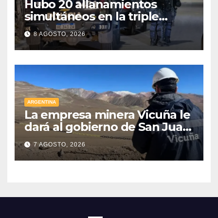
Hubo 20 allanamientos
simultáneos en la triple
frontera de Luján, Maipú y
8 AGOSTO, 2026
Godoy Cruz
ARGENTINA
La empresa minera Vicuña le
dará al gobierno de San Juan
U$D 250 millones cómo un
7 AGOSTO, 2026
aporte extraordinario y no
reembolsable