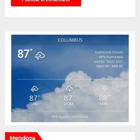
COLUMBUS
87
°
scattered clouds
66% humedad
viento: 5m/s SSO
MAX 88 • MIN 85
87
87
88
°
°
°
SAB
DOM
LUN
Predicción extendida
Mendoza