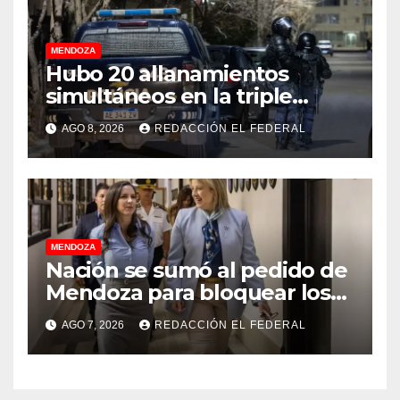
MENDOZA
Hubo 20 allanamientos
simultáneos en la triple
frontera de Luján, Maipú y
AGO 8, 2026
REDACCIÓN EL FEDERAL
Godoy Cruz
MENDOZA
Nación se sumó al pedido de
Mendoza para bloquear los
celulares en las cárceles de
AGO 7, 2026
REDACCIÓN EL FEDERAL
la provincia