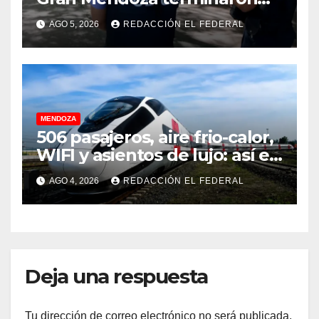
con cuatro delincuentes
AGO 5, 2026
REDACCIÓN EL FEDERAL
detenidos
MENDOZA
506 pasajeros, aire frio-calor,
WIFI y asientos de lujo: así es
el tren de China que llega a
AGO 4, 2026
REDACCIÓN EL FEDERAL
Mendoza
Deja una respuesta
Tu dirección de correo electrónico no será publicada.