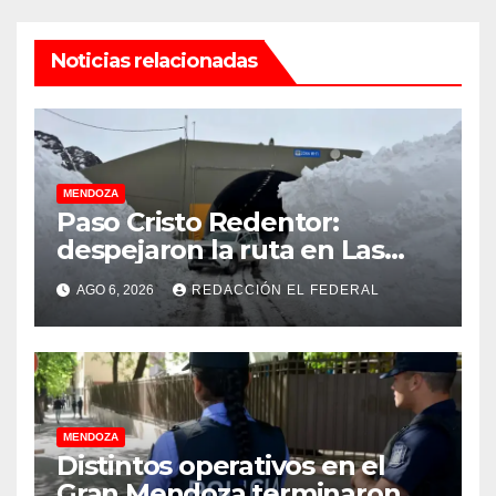
Noticias relacionadas
MENDOZA
Paso Cristo Redentor:
despejaron la ruta en Las
Cuevas antes de otro
AGO 6, 2026
REDACCIÓN EL FEDERAL
temporal con unos 1.500
camiones varados
MENDOZA
Distintos operativos en el
Gran Mendoza terminaron