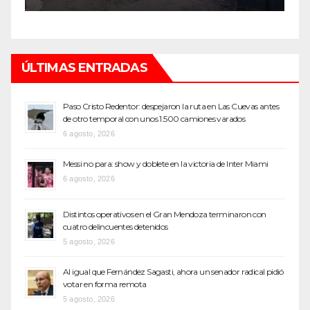
ÚLTIMAS ENTRADAS
Paso Cristo Redentor: despejaron la ruta en Las Cuevas antes
de otro temporal con unos 1.500 camiones varados
6 agosto, 2026
Messi no para: show y doblete en la victoria de Inter Miami
6 agosto, 2026
Distintos operativos en el Gran Mendoza terminaron con
cuatro delincuentes detenidos
5 agosto, 2026
Al igual que Fernández Sagasti, ahora un senador radical pidió
votar en forma remota
5 agosto, 2026