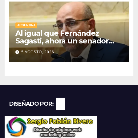
ARGENTINA
Al igual que Fernández
Sagasti, ahora un senador
radical pidió votar en forma
5 AGOSTO, 2026
remota
DISEÑADO POR: