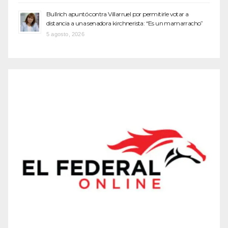
Bullrich apuntó contra Villarruel por permitirle votar a
distancia a una senadora kirchnerista: “Es un mamarracho”
5 agosto, 2026