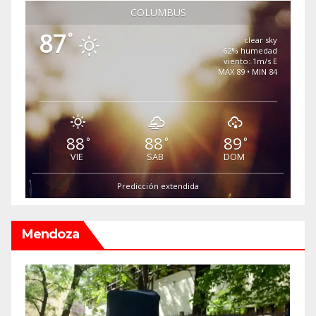
COLUMBUS
87
°
clear sky
62% humedad
viento: 1m/s E
MAX 89 • MIN 84
88
88
89
°
°
°
VIE
SAB
DOM
Predicción extendida
Mendoza