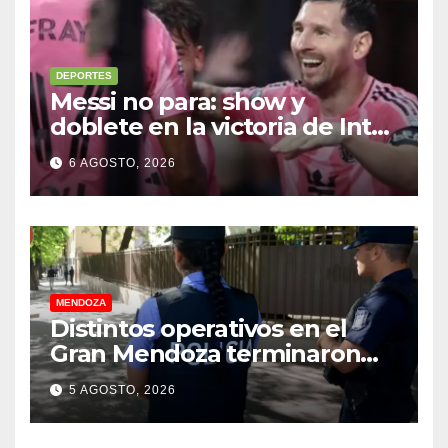
DEPORTES
Messi no para: show y
doblete en la victoria de Inter
Miami
6 AGOSTO, 2026
MENDOZA
Distintos operativos en el
Gran Mendoza terminaron
con cuatro delincuentes
5 AGOSTO, 2026
detenidos