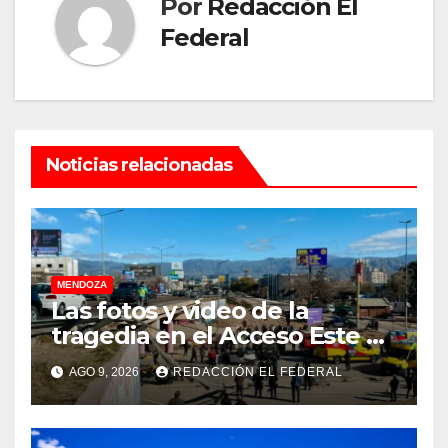
Por
Redacción El
Federal
Noticias relacionadas
MENDOZA
Las fotos y video de la
tragedia en el Acceso Este en
donde murió un padre de
AGO 9, 2026
REDACCIÓN EL FEDERAL
familia