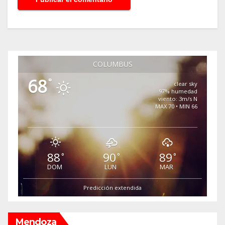
COLUMBUS
68
°
clear sky
97% humedad
viento: 3m/s N
MAX 70 • MIN 66
88
90
89
°
°
°
DOM
LUN
MAR
Predicción extendida
Mendoza