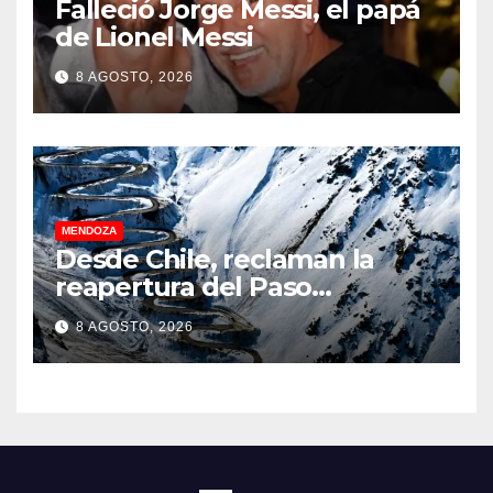
Falleció Jorge Messi, el papá
de Lionel Messi
8 AGOSTO, 2026
MENDOZA
Desde Chile, reclaman la
reapertura del Paso
Internacional Los
8 AGOSTO, 2026
Libertadores: pérdidas
millonarias