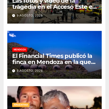
Las fotos y video de la
tragedia en el Acceso Este en
donde murió un padre de
9 AGOSTO, 2026
familia
MENDOZA
El Financial Times publicó la
finca en Mendoza en la que
CEOs y millonarios de
9 AGOSTO, 2026
empresas tecnológicas
planean enfrentar un posible
“apocalipsis” y guerra
nuclear
ARGENTINA