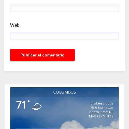
Web
COLUMBUS
71
°
broken clouds
96% humedad
viento: 1m/s NE
MAX 72 • MIN 69