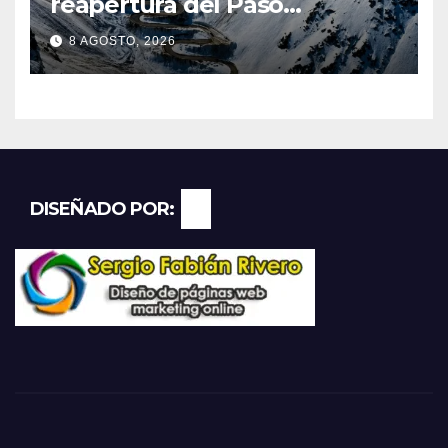
reapertura del Paso
Internacional Los
8 AGOSTO, 2026
Libertadores: pérdidas
millonarias
DISEÑADO POR: