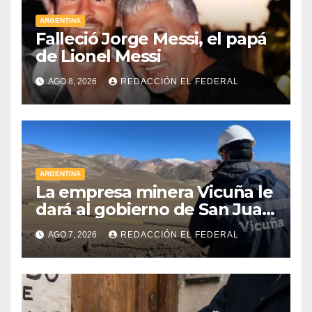
ARGENTINA
Falleció Jorge Messi, el papá
de Lionel Messi
AGO 8, 2026
REDACCIÓN EL FEDERAL
ARGENTINA
La empresa minera Vicuña le
dará al gobierno de San Juan
U$D 250 millones cómo un
AGO 7, 2026
REDACCIÓN EL FEDERAL
aporte extraordinario y no
reembolsable