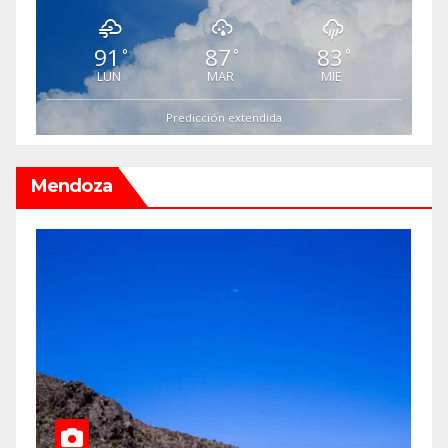
91
87
83
°
°
°
LUN
MAR
MIE
Predicción extendida
Mendoza