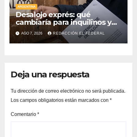
ARGENTINA
Desalojo exprés: qué
cambiaría para inquilinos y
dueños con el proyecto que
AGO 7, 2026
REDACCIÓN EL FEDERAL
tuvo media sanción en la
Cámara alta
Deja una respuesta
Tu dirección de correo electrónico no será publicada.
Los campos obligatorios están marcados con
*
Comentario
*