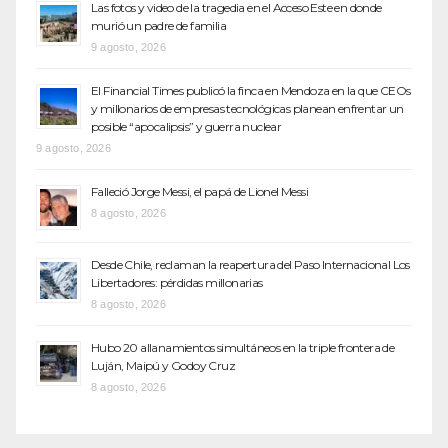
Las fotos y video de la tragedia en el Acceso Este en donde
murió un padre de familia
9 agosto, 2026
El Financial Times publicó la finca en Mendoza en la que CEOs
y millonarios de empresas tecnológicas planean enfrentar un
posible “apocalipsis” y guerra nuclear
9 agosto, 2026
Falleció Jorge Messi, el papá de Lionel Messi
8 agosto, 2026
Desde Chile, reclaman la reapertura del Paso Internacional Los
Libertadores: pérdidas millonarias
8 agosto, 2026
Hubo 20 allanamientos simultáneos en la triple frontera de
Luján, Maipú y Godoy Cruz
8 agosto, 2026