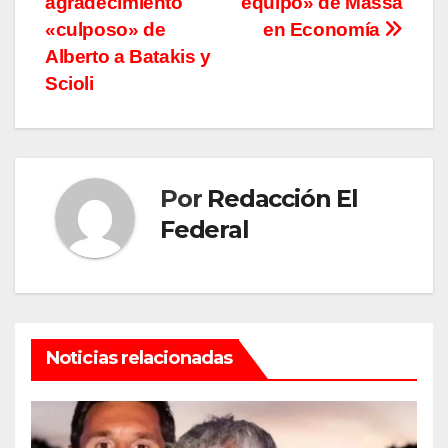
agradecimiento
equipo» de Massa
de
«culposo» de
en Economía
entradas
Alberto a Batakis y
Scioli
Por
Redacción El
Federal
Noticias relacionadas