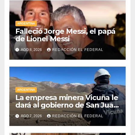
ARGENTINA
Falleció Jorge Messi, el papá
de Lionel Messi
AGO 8, 2026
REDACCIÓN EL FEDERAL
ARGENTINA
La empresa minera Vicuña le
dará al gobierno de San Juan
U$D 250 millones cómo un
AGO 7, 2026
REDACCIÓN EL FEDERAL
aporte extraordinario y no
reembolsable