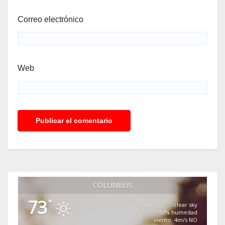
Correo electrónico
Web
COLUMBUS
73
°
clear sky
92% humedad
viento: 4m/s NO