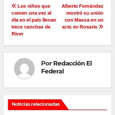
Navegación
Los niños que
Alberto Fernández
comen una vez al
mostró su unión
de
día en el país llenan
con Massa en un
entradas
trece canchas de
acto en Rosario
River
Por
Redacción El
Federal
Noticias relacionadas