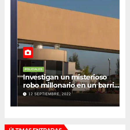
POLICIALES
P
Investigan un misterioso
L
robo millonario en un barrio
s
top de Maipú
h
12 SEPTIEMBRE, 2022