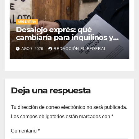
ARGENTINA
Desalojo exprés: qué
cambiaría para inquilinos y
dueños con el proyecto que
AGO 7, 2026
REDACCIÓN EL FEDERAL
tuvo media sanción en la
Cámara alta
Deja una respuesta
Tu dirección de correo electrónico no será publicada.
Los campos obligatorios están marcados con
*
Comentario
*