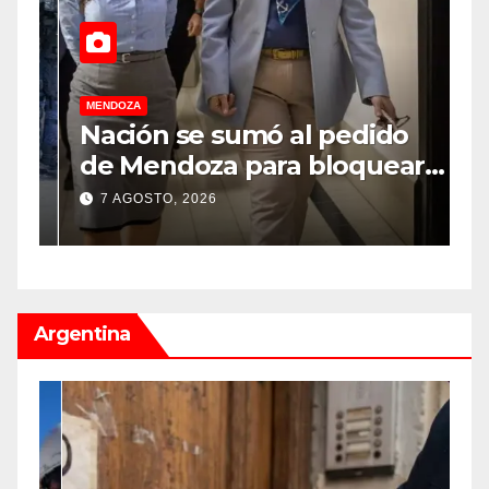
MENDOZA
M
Nación se sumó al pedido
M
de Mendoza para bloquear
v
los celulares en las cárceles
“
7 AGOSTO, 2026
de la provincia
u
Argentina