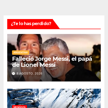
¿Te lo has perdido?
ARGENTINA
Falleció Jorge Messi, el papá
de Lionel Messi
8 AGOSTO, 2026
MENDOZA