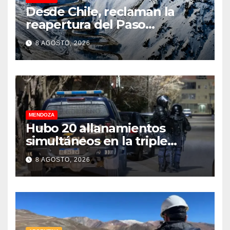
Desde Chile, reclaman la
reapertura del Paso
Internacional Los
8 AGOSTO, 2026
Libertadores: pérdidas
millonarias
MENDOZA
Hubo 20 allanamientos
simultáneos en la triple
frontera de Luján, Maipú y
8 AGOSTO, 2026
Godoy Cruz