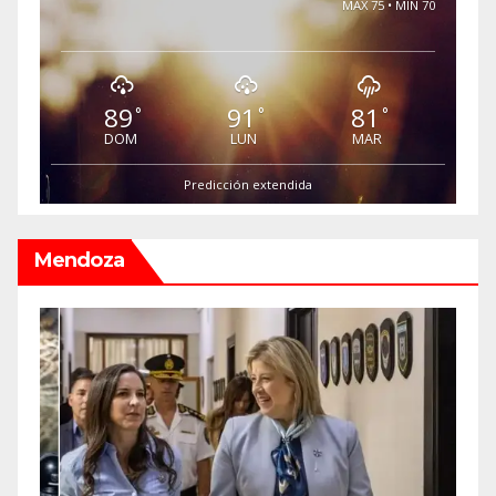
MAX 75 • MIN 70
89
91
81
°
°
°
DOM
LUN
MAR
Predicción extendida
Mendoza