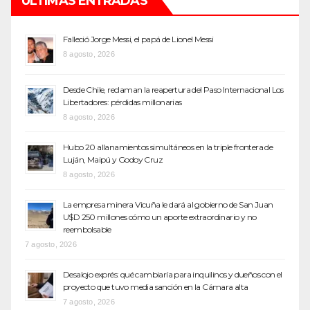
ÚLTIMAS ENTRADAS
Falleció Jorge Messi, el papá de Lionel Messi
8 agosto, 2026
Desde Chile, reclaman la reapertura del Paso Internacional Los
Libertadores: pérdidas millonarias
8 agosto, 2026
Hubo 20 allanamientos simultáneos en la triple frontera de
Luján, Maipú y Godoy Cruz
8 agosto, 2026
La empresa minera Vicuña le dará al gobierno de San Juan
U$D 250 millones cómo un aporte extraordinario y no
reembolsable
7 agosto, 2026
Desalojo exprés: qué cambiaría para inquilinos y dueños con el
proyecto que tuvo media sanción en la Cámara alta
7 agosto, 2026