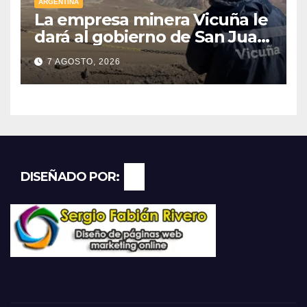
ARGENTINA
La empresa minera Vicuña le
dará al gobierno de San Juan
U$D 250 millones cómo un
7 AGOSTO, 2026
aporte extraordinario y no
reembolsable
DISEÑADO POR: