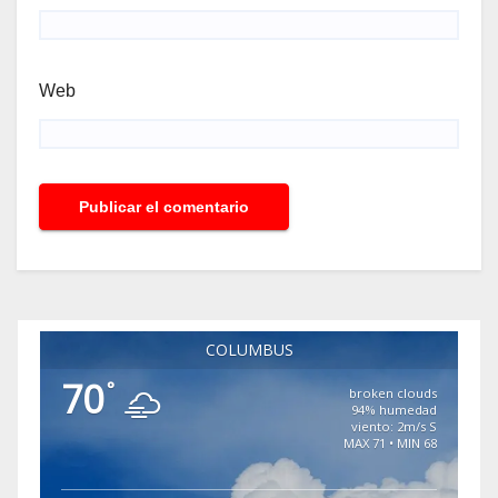
Web
COLUMBUS
70
°
broken clouds
94% humedad
viento: 2m/s S
MAX 71 • MIN 68