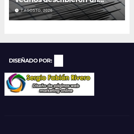
“sacudón” acompañado por
7 AGOSTO, 2026
un fuerte estruendo
DISEÑADO POR: