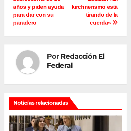
de
años y piden ayuda
kirchnerismo está
entradas
para dar con su
tirando de la
paradero
cuerda»
Por
Redacción El
Federal
Noticias relacionadas