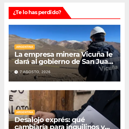
¿Te lo has perdido?
ARGENTINA
La empresa minera Vicuña le
dará al gobierno de San Juan
U$D 250 millones cómo un
7 AGOSTO, 2026
aporte extraordinario y no
reembolsable
ARGENTINA
Desalojo exprés: qué
cambiaría para inquilinos y