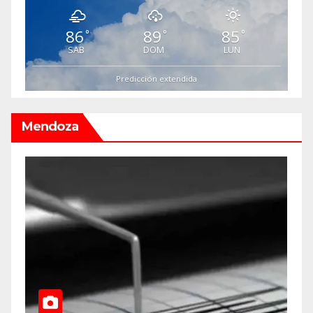
86
89
85
°
°
°
SAB
DOM
LUN
Predicción extendida
Mendoza