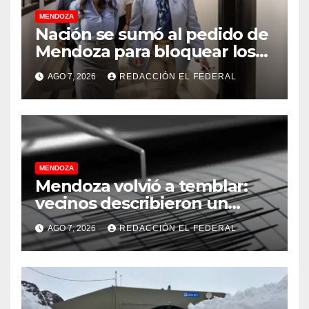
MENDOZA
Nación se sumó al pedido de
Mendoza para bloquear los
celulares en las cárceles de
AGO 7, 2026
REDACCIÓN EL FEDERAL
la provincia
MENDOZA
Mendoza volvió a temblar:
vecinos describieron un
“sacudón” acompañado por
AGO 7, 2026
REDACCIÓN EL FEDERAL
un fuerte estruendo