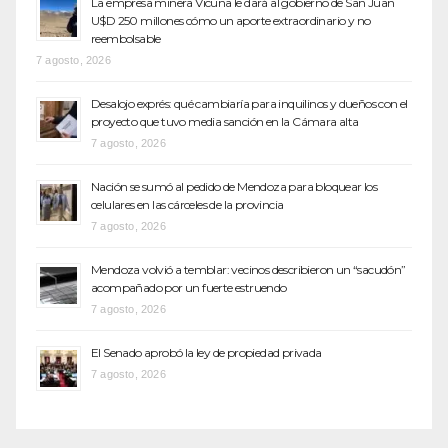
La empresa minera Vicuña le dará al gobierno de San Juan
U$D 250 millones cómo un aporte extraordinario y no
reembolsable
7 agosto, 2026
Desalojo exprés: qué cambiaría para inquilinos y dueños con el
proyecto que tuvo media sanción en la Cámara alta
7 agosto, 2026
Nación se sumó al pedido de Mendoza para bloquear los
celulares en las cárceles de la provincia
7 agosto, 2026
Mendoza volvió a temblar: vecinos describieron un “sacudón”
acompañado por un fuerte estruendo
7 agosto, 2026
El Senado aprobó la ley de propiedad privada
7 agosto, 2026