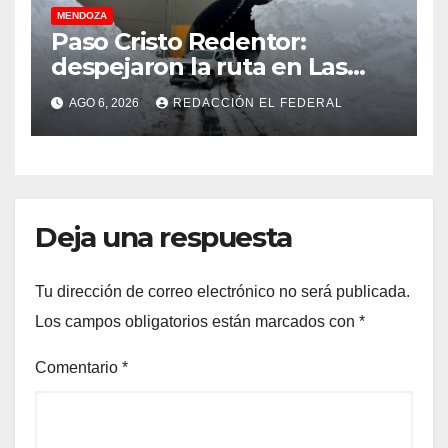
MENDOZA
Paso Cristo Redentor:
despejaron la ruta en Las
Cuevas antes de otro
AGO 6, 2026
REDACCIÓN EL FEDERAL
temporal con unos 1.500
camiones varados
Deja una respuesta
Tu dirección de correo electrónico no será publicada.
Los campos obligatorios están marcados con
*
Comentario
*