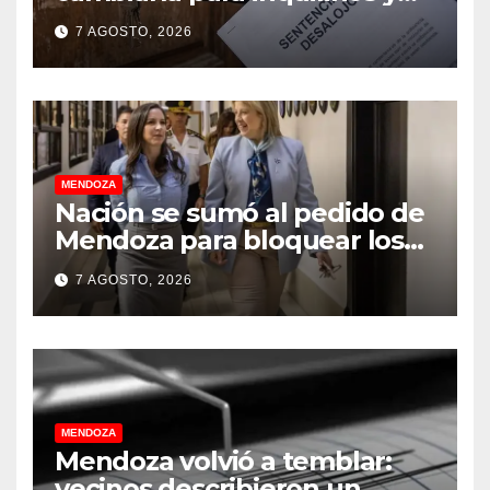
dueños con el proyecto que
7 AGOSTO, 2026
tuvo media sanción en la
Cámara alta
MENDOZA
Nación se sumó al pedido de
Mendoza para bloquear los
celulares en las cárceles de la
7 AGOSTO, 2026
provincia
MENDOZA
Mendoza volvió a temblar:
vecinos describieron un