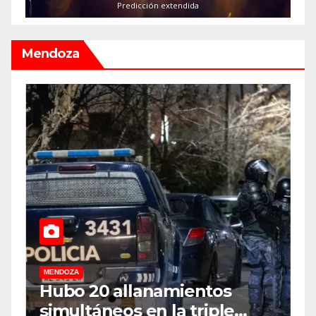
Predicción extendida
Mendoza
MENDOZA
M
Hubo 20 allanamientos
N
simultáneos en la triple
d