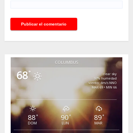
COLUMBUS
68
°
clear sky
97% humedad
viento: 4m/s NNO
MAX 69 • MIN 66
88
90
89
°
°
°
DOM
LUN
MAR