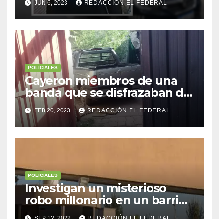
JUN 6, 2023
REDACCIÓN EL FEDERAL
robarle: fue filmado cuando
escapaba
POLICIALES
Cayeron miembros de una
banda que se disfrazaban de
policía para robar
FEB 20, 2023
REDACCIÓN EL FEDERAL
POLICIALES
Investigan un misterioso
robo millonario en un barrio
top de Maipú
SEP 12, 2022
REDACCIÓN EL FEDERAL