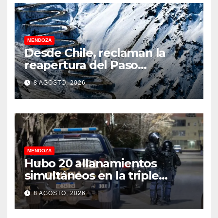
MENDOZA
Desde Chile, reclaman la
reapertura del Paso
Internacional Los
8 AGOSTO, 2026
Libertadores: pérdidas
millonarias
MENDOZA
Hubo 20 allanamientos
simultáneos en la triple
frontera de Luján, Maipú y
8 AGOSTO, 2026
Godoy Cruz