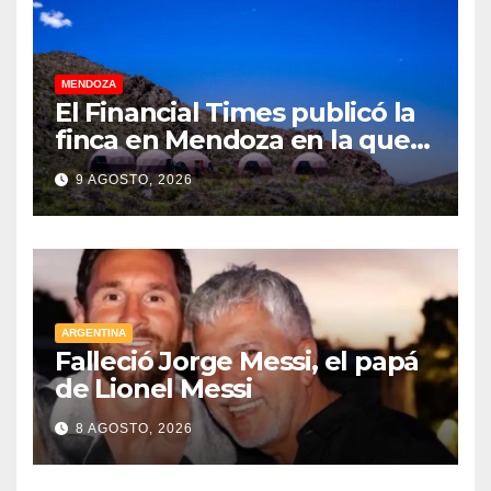
MENDOZA
El Financial Times publicó la
finca en Mendoza en la que
CEOs y millonarios de
9 AGOSTO, 2026
empresas tecnológicas
planean enfrentar un posible
“apocalipsis” y guerra
nuclear
ARGENTINA
Falleció Jorge Messi, el papá
de Lionel Messi
8 AGOSTO, 2026