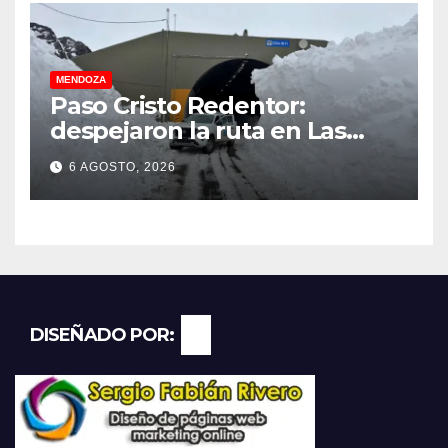
MENDOZA
Paso Cristo Redentor:
despejaron la ruta en Las
Cuevas antes de otro
6 AGOSTO, 2026
temporal con unos 1.500
camiones varados
DISEÑADO POR: