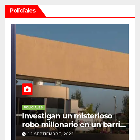
Policiales
POLICIALES
P
Investigan un misterioso
L
robo millonario en un barrio
s
top de Maipú
h
12 SEPTIEMBRE, 2022