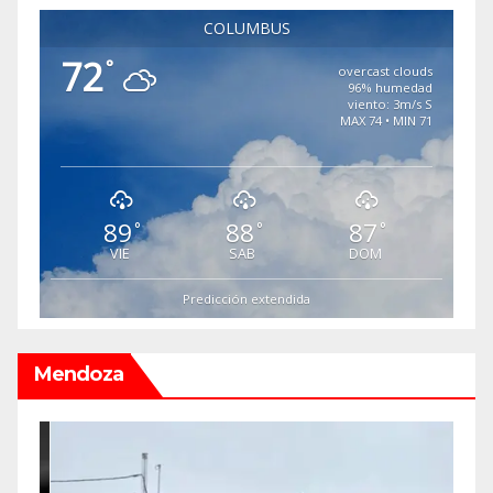
COLUMBUS
72
°
overcast clouds
96% humedad
viento: 3m/s S
MAX 74 • MIN 71
89
88
87
°
°
°
VIE
SAB
DOM
Predicción extendida
Mendoza