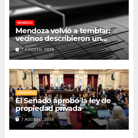
MENDOZA
Mendoza volvió a temblar:
vecinos describieron un
“sacudón” acompañado por
7 AGOSTO, 2026
un fuerte estruendo
ARGENTINA
El Senado aprobó la ley de
propiedad privada
7 AGOSTO, 2026