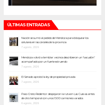
ÚLTIMAS ENTRADAS
Nación se sumó al pedido de Mendoza para bloquear los
celulares en las cárceles de la provincia
7 agosto, 2026
Mendoza volvió a temblar: vecinos describieron un “sacudón”
acompañado por un fuerte estruendo
7 agosto, 2026
El Senado aprobó la ley de propiedad privada
7 agosto, 2026
Paso Cristo Redentor: despejaron la ruta en Las Cuevas antes
de otro temporal con unos 1.500 camiones varados
6 agosto, 2026