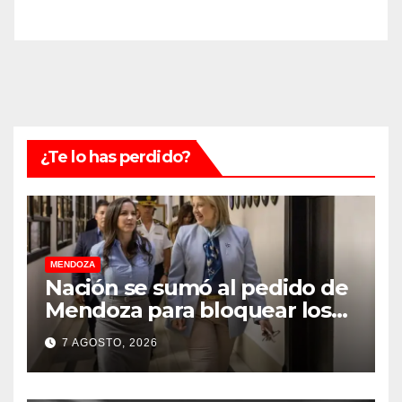
¿Te lo has perdido?
MENDOZA
Nación se sumó al pedido de
Mendoza para bloquear los
celulares en las cárceles de la
7 AGOSTO, 2026
provincia