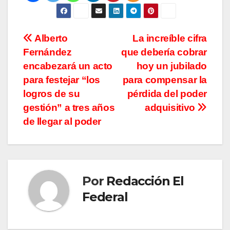
Navegación
Alberto
La increíble cifra
Fernández
que debería cobrar
de
encabezará un acto
hoy un jubilado
entradas
para festejar “los
para compensar la
logros de su
pérdida del poder
gestión” a tres años
adquisitivo
de llegar al poder
Por
Redacción El
Federal