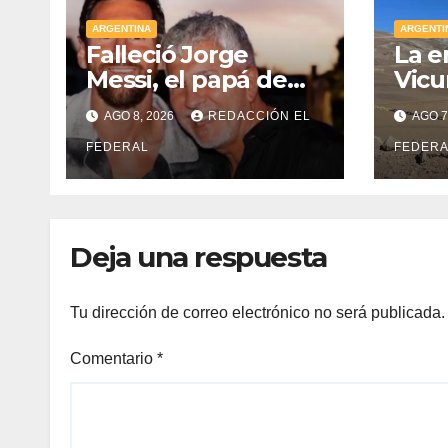
ARGENTINA
ARGENTI
Falleció Jorge
La e
Messi, el papá de
Vicu
Lionel Messi
gobi
AGO 8, 2026
REDACCIÓN EL
AGO 7
Juan
FEDERAL
mill
FEDERA
apor
extr
ree
Deja una respuesta
Tu dirección de correo electrónico no será publicada.
Comentario
*