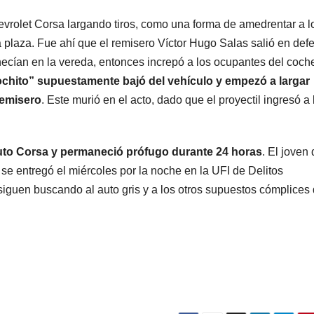
POLICIALES
POLICIALES
Delincuente
Caye
vrolet Corsa largando tiros, como una forma de amedrentar a l
a plaza. Fue ahí que el remisero Víctor Hugo Salas salió en def
abusó de una
miem
ecían en la vereda, entonces increpó a los ocupantes del coch
anciana tras
una 
ochito” supuestamente bajó del vehículo y empezó a largar
6 JUNIO, 2023
20 FEBRE
remisero
. Este murió en el acto, dado que el proyectil ingresó a 
ingresar en su
que 
casa de
disfr
uto Corsa y permaneció prófugo durante 24 horas
. El joven
Mendoza para
polic
e entregó el miércoles por la noche en la UFI de Delitos
robarle: fue
robar
guen buscando al auto gris y a los otros supuestos cómplices 
filmado
cuando
escapaba