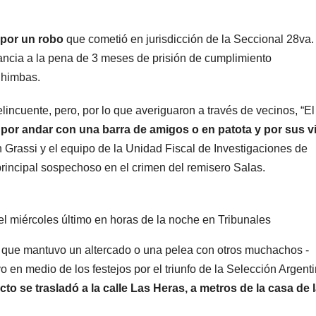
San 
 por un robo
que cometió en jurisdicción de la Seccional 28va.
250 m
ancia a la pena de 3 meses de prisión de cumplimiento
cómo
Chimbas.
aport
lincuente, pero, por lo que averiguaron a través de vecinos, “El
extra
l
por andar con una barra de amigos o en patota y por sus v
ván Grassi y el equipo de la Unidad Fiscal de Investigaciones de
y no
rincipal sospechoso en el crimen del remisero Salas.
reem
el miércoles último en horas de la noche en Tribunales
 que mantuvo un altercado o una pelea con otros muchachos -
 en medio de los festejos por el triunfo de la Selección Argent
icto se trasladó a la calle Las Heras, a metros de la casa de 