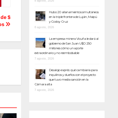
8 agosto, 2026
Hubo 20 allanamientos simultáneos
 de $
en la triple frontera de Luján, Maipú
y Godoy Cruz
gos
8 agosto, 2026
La empresa minera Vicuña le dará al
gobierno de San Juan U$D 250
millones cómo un aporte
extraordinario y no reembolsable
7 agosto, 2026
Desalojo exprés: qué cambiaría para
inquilinos y dueños con el proyecto
que tuvo media sanción en la
Cámara alta
7 agosto, 2026