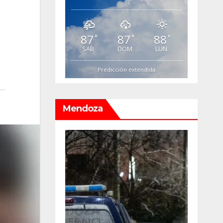
87
87
88
°
°
°
SAB
DOM
LUN
Predicción extendida
Mendoza