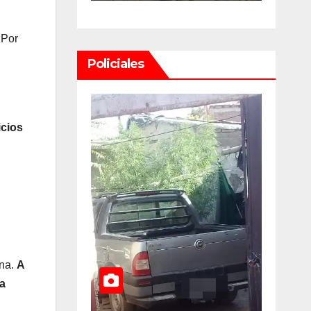
Juan U$D
y dueños con
 Por
illones
el proyecto
Policiales
 un
que tuvo
e
media
ordinario
sanción en la
icios
Cámara alta
bolsable
ina.
A
la