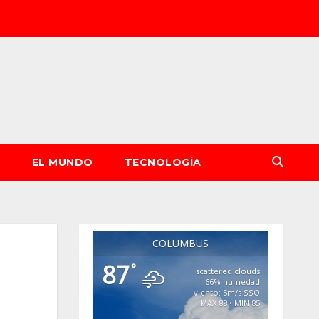
S
EL MUNDO
TECNOLOGÍA
COLUMBUS
87
°
scattered clouds
66% humedad
viento: 5m/s SSO
MAX 88 • MIN 85