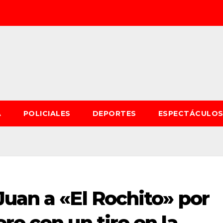
A
POLICIALES
DEPORTES
ESPECTÁCULO
uan a «El Rochito» por
ro con un tiro en la