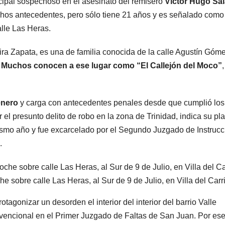
incipal sospechoso en el asesinato del remisero
Víctor Hugo Sa
millonarias
chos antecedentes, pero sólo tiene 21 años y es señalado como
alle Las Heras.
ra Zapata, es una de familia conocida de la calle Agustín Góm
.
Muchos conocen a ese lugar como “El Callejón del Moco”
,
enero
y carga con antecedentes penales desde que cumplió los
el presunto delito de robo en la zona de Trinidad, indica su pla
mismo año y fue excarcelado por el Segundo Juzgado de Instrucc
.
ARGENTINA
ARGENTINA
Falleció Jorge
La e
Messi, el papá
mine
he sobre calle Las Heras, al Sur de 9 de Julio, en Villa del Carri
de Lionel
le dar
otagonizar un desorden el interior del interior del barrio Valle
8 AGOSTO, 2026
7 AGOSTO
vencional en el Primer Juzgado de Faltas de San Juan. Por es
Messi
gobi