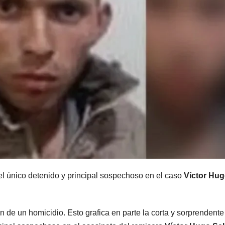
MENDOZA
MENDOZA
Desde Chile,
Hubo
reclaman la
allan
reapertura del
simul
8 AGOSTO, 2026
8 AGOSTO,
Paso
en la 
Internacional
front
el único detenido y principal sospechoso en el caso
Víctor Hu
Los
Luján
Libertadores:
Godoy
 de un homicidio. Esto grafica en parte la corta y sorprendente
pérdidas