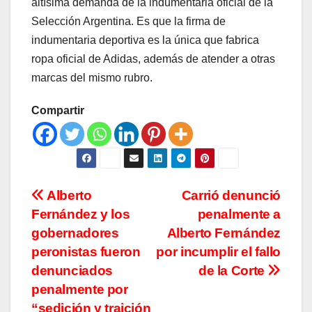
altísima demanda de la indumentaria oficial de la
Selección Argentina. Es que la firma de
indumentaria deportiva es la única que fabrica
ropa oficial de Adidas, además de atender a otras
marcas del mismo rubro.
Compartir
Navegación
Alberto
Carrió denunció
Fernández y los
penalmente a
de
gobernadores
Alberto Fernández
entradas
peronistas fueron
por incumplir el fallo
denunciados
de la Corte
penalmente por
“sedición y traición