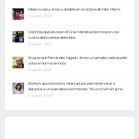
Messi no para: show y doblete en la victoria de Inter Miami
6 agosto, 2026
Distintos operativos en el Gran Mendoza terminaron con
cuatro delincuentes detenidos
5 agosto, 2026
Al igual que Fernández Sagasti, ahora un senador radical pidió
votar en forma remota
5 agosto, 2026
Bullrich apuntó contra Villarruel por permitirle votar a
distancia a una senadora kirchnerista: “Es un mamarracho”
5 agosto, 2026