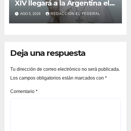
XIV llegará a la Argentina el 8
de noviembre y realizará una
AGO 5, 2026
REDACCIÓN EL FEDERAL
histórica gira federal
Deja una respuesta
Tu dirección de correo electrónico no será publicada.
Los campos obligatorios están marcados con
*
Comentario
*