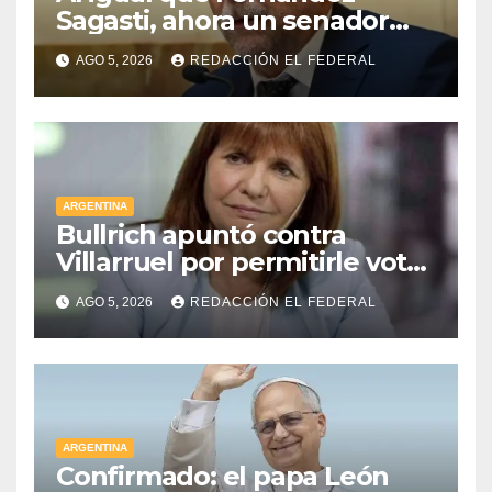
Sagasti, ahora un senador
radical pidió votar en forma
AGO 5, 2026
REDACCIÓN EL FEDERAL
remota
ARGENTINA
Bullrich apuntó contra
Villarruel por permitirle votar
a distancia a una senadora
AGO 5, 2026
REDACCIÓN EL FEDERAL
kirchnerista: “Es un
mamarracho”
ARGENTINA
Confirmado: el papa León