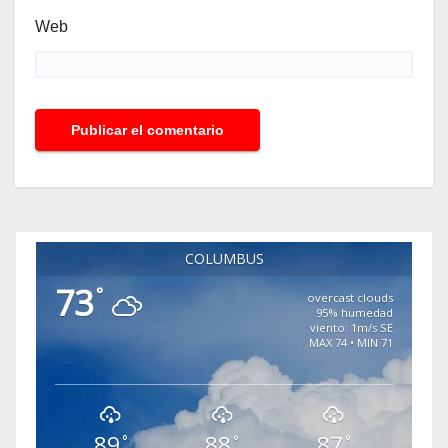
Web
COLUMBUS
73
°
overcast clouds
95% humedad
viento: 1m/s SE
MAX 74 • MIN 71
89
88
87
°
°
°