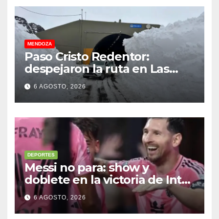
MENDOZA
Paso Cristo Redentor:
despejaron la ruta en Las
Cuevas antes de otro
6 AGOSTO, 2026
temporal con unos 1.500
camiones varados
DEPORTES
Messi no para: show y
doblete en la victoria de Inter
Miami
6 AGOSTO, 2026