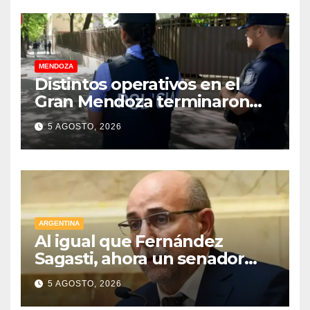
MENDOZA
Distintos operativos en el
Gran Mendoza terminaron
con cuatro delincuentes
5 AGOSTO, 2026
detenidos
ARGENTINA
Al igual que Fernández
Sagasti, ahora un senador
radical pidió votar en forma
5 AGOSTO, 2026
remota