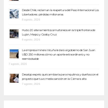
Desde Chile, reclaman la reapertura del Paso Internacional Los
Libertadores: pérdidas millonarias
8 agosto, 2026
Hubo 20 allanamientos simultáneos en la triple frontera de
Luján, Maipú y Godoy Cruz
8 agosto, 2026
La empresa minera Vicuña le dará al gobierno de San Juan
U$D 250 millones cómo un aporte extraordinario y no
reembolsable
7 agosto, 2026
Desalojo exprés: qué cambiaría para inquilinos y dueños con el
proyecto que tuvo media sanción en la Cámara alta
7 agosto, 2026