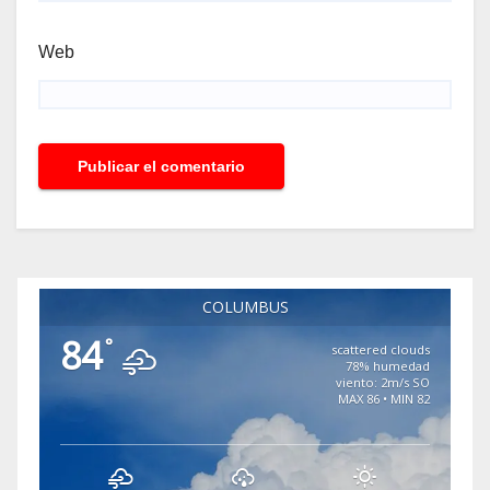
Web
COLUMBUS
84
°
scattered clouds
78% humedad
viento: 2m/s SO
MAX 86 • MIN 82