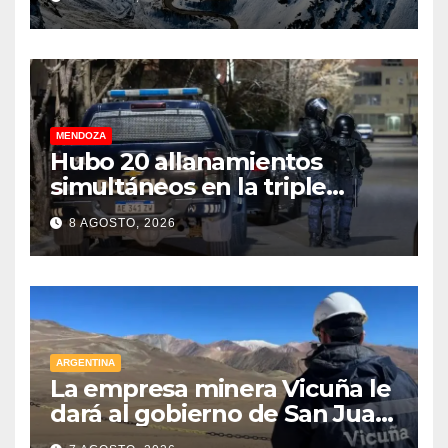
Libertadores: pérdidas
millonarias
MENDOZA
Hubo 20 allanamientos
simultáneos en la triple
frontera de Luján, Maipú y
8 AGOSTO, 2026
Godoy Cruz
ARGENTINA
La empresa minera Vicuña le
dará al gobierno de San Juan
U$D 250 millones cómo un