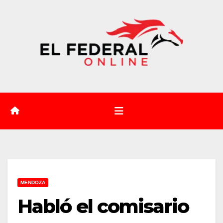
Saltar
al
contenido
MENDOZA
Habló el comisario