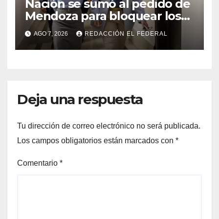
Nación se sumó al pedido de
Mendoza para bloquear los
celulares en las cárceles de
AGO 7, 2026
REDACCIÓN EL FEDERAL
la provincia
Deja una respuesta
Tu dirección de correo electrónico no será publicada.
Los campos obligatorios están marcados con
*
Comentario
*