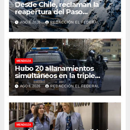
Desde Chile, reclaman la
reapertura del Paso
Internacional Los
AGO 8, 2026
REDACCIÓN EL FEDERAL
Libertadores: pérdidas
millonarias
MENDOZA
Hubo 20 allanamientos
simultáneos en la triple
frontera de Luján, Maipú y
AGO 8, 2026
REDACCIÓN EL FEDERAL
Godoy Cruz
MENDOZA