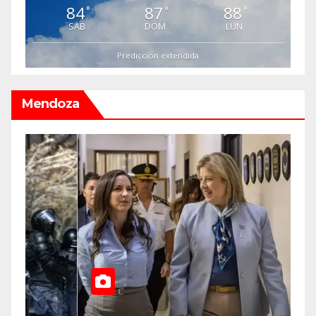
84
87
88
°
°
°
SAB
DOM
LUN
Predicción extendida
Mendoza