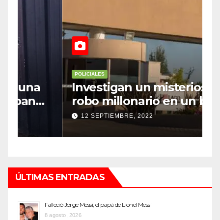
POLICIALES
P
Investigan un misterioso
L
robo millonario en un barrio
s
top de Maipú
h
12 SEPTIEMBRE, 2022
ÚLTIMAS ENTRADAS
Falleció Jorge Messi, el papá de Lionel Messi
8 agosto, 2026