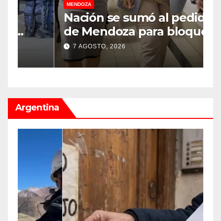
MENDOZA
M
Nación se sumó al pedido
M
de Mendoza para bloquear
v
los celulares en las cárceles
“
7 AGOSTO, 2026
de la provincia
u
Argentina