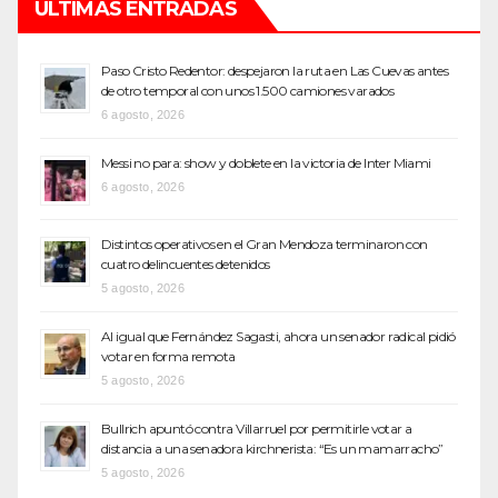
ÚLTIMAS ENTRADAS
Paso Cristo Redentor: despejaron la ruta en Las Cuevas antes
de otro temporal con unos 1.500 camiones varados
6 agosto, 2026
Messi no para: show y doblete en la victoria de Inter Miami
6 agosto, 2026
Distintos operativos en el Gran Mendoza terminaron con
cuatro delincuentes detenidos
5 agosto, 2026
Al igual que Fernández Sagasti, ahora un senador radical pidió
votar en forma remota
5 agosto, 2026
Bullrich apuntó contra Villarruel por permitirle votar a
distancia a una senadora kirchnerista: “Es un mamarracho”
5 agosto, 2026