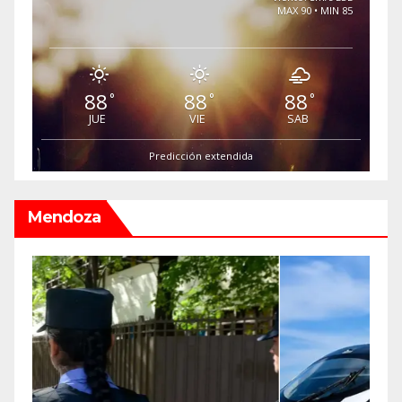
MAX 90 • MIN 85
88
88
88
°
°
°
JUE
VIE
SAB
Predicción extendida
Mendoza