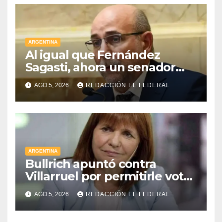
ARGENTINA
Al igual que Fernández
Sagasti, ahora un senador
radical pidió votar en forma
AGO 5, 2026
REDACCIÓN EL FEDERAL
remota
ARGENTINA
Bullrich apuntó contra
Villarruel por permitirle votar
a distancia a una senadora
AGO 5, 2026
REDACCIÓN EL FEDERAL
kirchnerista: “Es un
mamarracho”