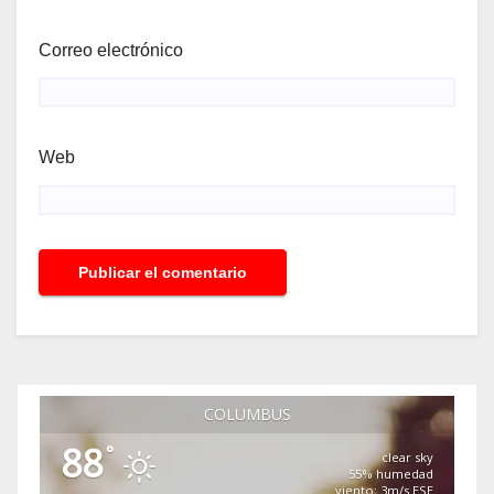
Correo electrónico
Web
COLUMBUS
88
°
clear sky
55% humedad
viento: 3m/s ESE