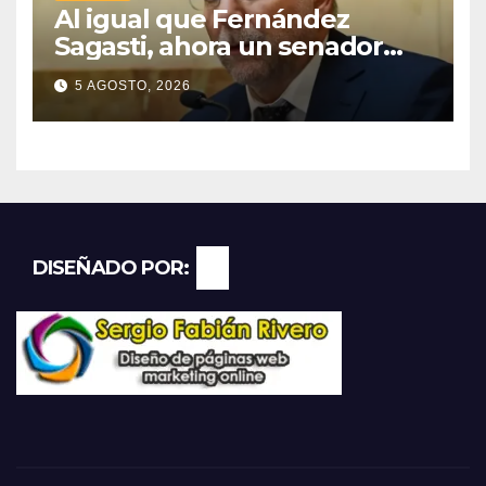
Al igual que Fernández
Sagasti, ahora un senador
radical pidió votar en forma
5 AGOSTO, 2026
remota
DISEÑADO POR: