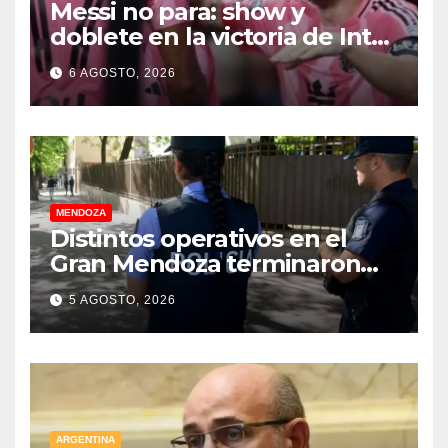
Messi no para: show y
doblete en la victoria de Inter
Miami
6 AGOSTO, 2026
MENDOZA
Distintos operativos en el
Gran Mendoza terminaron
con cuatro delincuentes
5 AGOSTO, 2026
detenidos
ARGENTINA