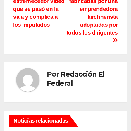
entradas
estremecedor video
fabricadas por una
que se pasó en la
emprendedora
sala y complica a
kirchnerista
los imputados
adoptadas por
todos los dirigentes
Por
Redacción El
Federal
Noticias relacionadas