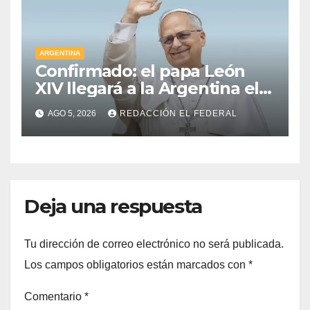
ARGENTINA
Confirmado: el papa León
XIV llegará a la Argentina el 8
de noviembre y realizará una
AGO 5, 2026
REDACCIÓN EL FEDERAL
histórica gira federal
Deja una respuesta
Tu dirección de correo electrónico no será publicada.
Los campos obligatorios están marcados con
*
Comentario
*