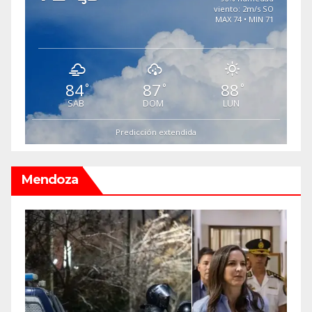
viento: 2m/s SO
MAX 74 • MIN 71
84
87
88
°
°
°
SAB
DOM
LUN
Predicción extendida
Mendoza