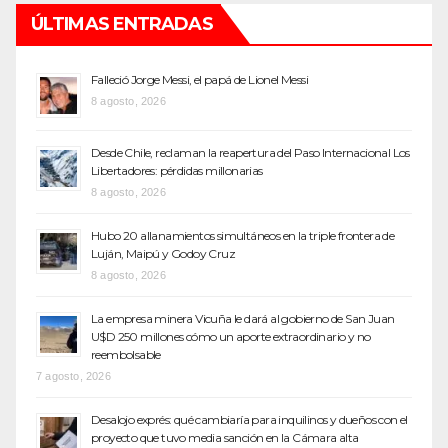
ÚLTIMAS ENTRADAS
Falleció Jorge Messi, el papá de Lionel Messi
8 agosto, 2026
Desde Chile, reclaman la reapertura del Paso Internacional Los
Libertadores: pérdidas millonarias
8 agosto, 2026
Hubo 20 allanamientos simultáneos en la triple frontera de
Luján, Maipú y Godoy Cruz
8 agosto, 2026
La empresa minera Vicuña le dará al gobierno de San Juan
U$D 250 millones cómo un aporte extraordinario y no
reembolsable
7 agosto, 2026
Desalojo exprés: qué cambiaría para inquilinos y dueños con el
proyecto que tuvo media sanción en la Cámara alta