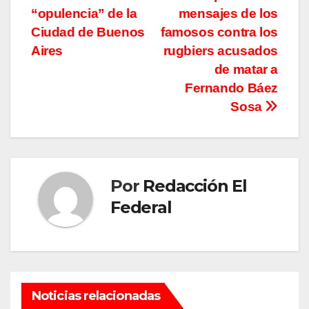
de
“opulencia” de la
mensajes de los
entradas
Ciudad de Buenos
famosos contra los
Aires
rugbiers acusados
de matar a
Fernando Báez
Sosa
Por
Redacción El
Federal
Noticias relacionadas