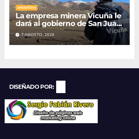
ARGENTINA
La empresa minera Vicuña le
dará al gobierno de San Juan
U$D 250 millones cómo un
7 AGOSTO, 2026
aporte extraordinario y no
reembolsable
DISEÑADO POR: