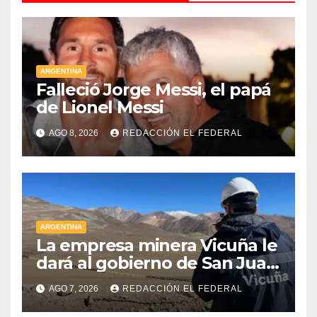
ARGENTINA
Falleció Jorge Messi, el papá
de Lionel Messi
AGO 8, 2026
REDACCIÓN EL FEDERAL
ARGENTINA
La empresa minera Vicuña le
dará al gobierno de San Juan
U$D 250 millones cómo un
AGO 7, 2026
REDACCIÓN EL FEDERAL
aporte extraordinario y no
reembolsable