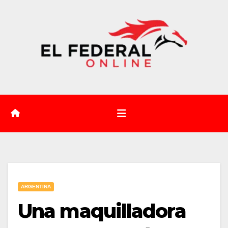
Saltar
al
contenido
ARGENTINA
Una maquilladora