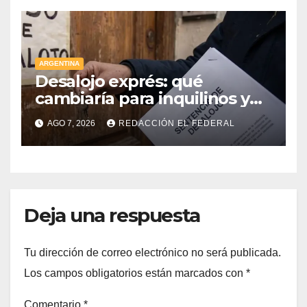
ARGENTINA
Desalojo exprés: qué
cambiaría para inquilinos y
dueños con el proyecto que
AGO 7, 2026
REDACCIÓN EL FEDERAL
tuvo media sanción en la
Cámara alta
Deja una respuesta
Tu dirección de correo electrónico no será publicada.
Los campos obligatorios están marcados con
*
Comentario
*