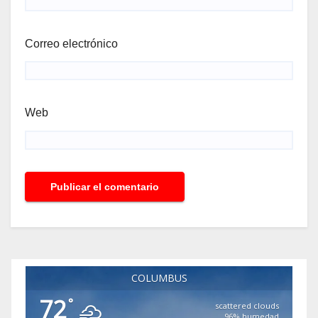
Correo electrónico
Web
COLUMBUS
72
°
scattered clouds
96% humedad