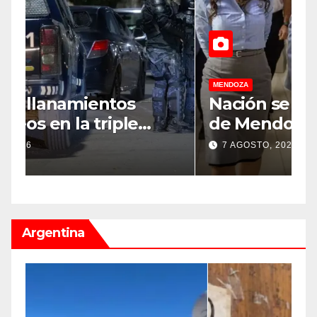
MENDOZA
M
Nación se sumó al pedido
M
de Mendoza para bloquear
v
los celulares en las cárceles
“
7 AGOSTO, 2026
de la provincia
u
Argentina