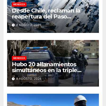
MENDOZA
Desde Chile, reclaman la
reapertura del Paso
Internacional Los
8 AGOSTO, 2026
Libertadores: pérdidas
millonarias
MENDOZA
Hubo 20 allanamientos
simultáneos en la triple
frontera de Luján, Maipú y
8 AGOSTO, 2026
Godoy Cruz