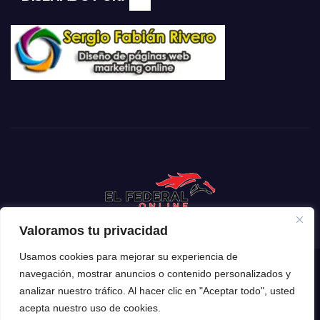
Valoramos tu privacidad
Usamos cookies para mejorar su experiencia de
navegación, mostrar anuncios o contenido personalizados y
Funciona gracias a WordPress
|
Tema: Newsup de
Themeansar
analizar nuestro tráfico. Al hacer clic en "Aceptar todo", usted
acepta nuestro uso de cookies.
Inicio
Mendoza
Argentina
Policiales
Deportes