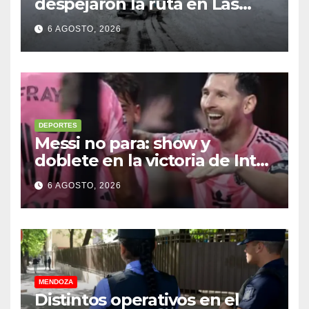
despejaron la ruta en Las
Cuevas antes de otro
6 AGOSTO, 2026
temporal con unos 1.500
camiones varados
DEPORTES
Messi no para: show y
doblete en la victoria de Inter
Miami
6 AGOSTO, 2026
MENDOZA
Distintos operativos en el