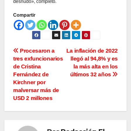
desnudo», completó.
Compartir
Navegación
Procesaron a
La inflación de 2022
tres exfuncionarios
llegó al 94,8% y es
de
de Cristina
la más alta en los
entradas
Fernández de
últimos 32 años
Kirchner por
malversar más de
USD 2 millones