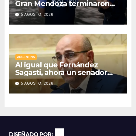
Gran Mendoza terminaron
con cuatro delincuentes
5 AGOSTO, 2026
detenidos
ARGENTINA
Al igual que Fernández
Sagasti, ahora un senador
radical pidió votar en forma
5 AGOSTO, 2026
remota
DISEÑADO POR: