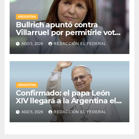
ARGENTINA
Bullrich apuntó contra
Villarruel por permitirle votar
a distancia a una senadora
AGO 5, 2026
REDACCIÓN EL FEDERAL
kirchnerista: “Es un
mamarracho”
ARGENTINA
Confirmado: el papa León
XIV llegará a la Argentina el 8
de noviembre y realizará una
AGO 5, 2026
REDACCIÓN EL FEDERAL
histórica gira federal