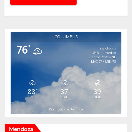
COLUMBUS
76
°
few clouds
84% humedad
viento: 2m/s NNE
MAX 77 • MIN 73
88
87
89
°
°
°
VIE
SAB
DOM
Predicción extendida
Mendoza