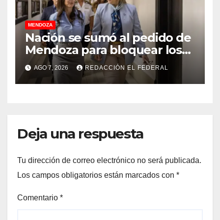
MENDOZA
Nación se sumó al pedido de
Mendoza para bloquear los
celulares en las cárceles de
AGO 7, 2026
REDACCIÓN EL FEDERAL
la provincia
Deja una respuesta
Tu dirección de correo electrónico no será publicada.
Los campos obligatorios están marcados con
*
Comentario
*