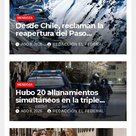
MENDOZA
Desde Chile, reclaman la
reapertura del Paso
Internacional Los
AGO 8, 2026
REDACCIÓN EL FEDERAL
Libertadores: pérdidas
millonarias
MENDOZA
Hubo 20 allanamientos
simultáneos en la triple
frontera de Luján, Maipú y
AGO 8, 2026
REDACCIÓN EL FEDERAL
Godoy Cruz