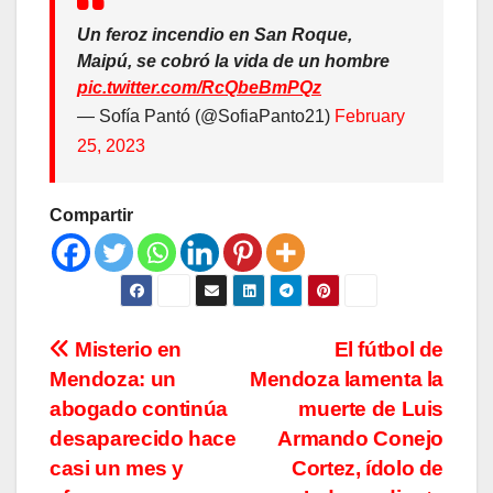
Un feroz incendio en San Roque,
Maipú, se cobró la vida de un hombre
pic.twitter.com/RcQbeBmPQz
— Sofía Pantó (@SofiaPanto21)
February
25, 2023
Compartir
Navegación
Misterio en
El fútbol de
Mendoza: un
Mendoza lamenta la
de
abogado continúa
muerte de Luis
entradas
desaparecido hace
Armando Conejo
casi un mes y
Cortez, ídolo de