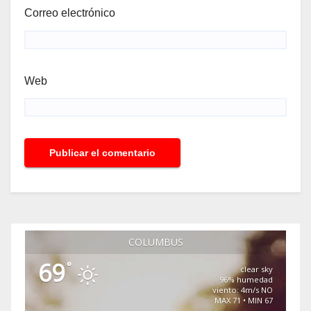
Correo electrónico
Web
COLUMBUS
69
°
clear sky
96% humedad
viento: 4m/s NO
MAX 71 • MIN 67