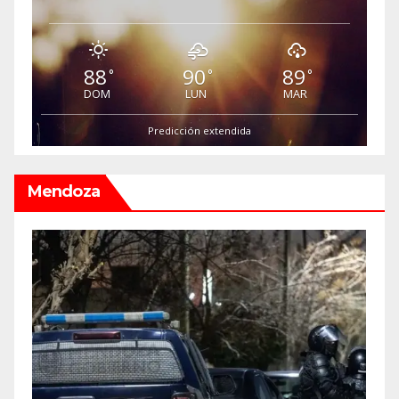
88
90
89
°
°
°
DOM
LUN
MAR
Predicción extendida
Mendoza