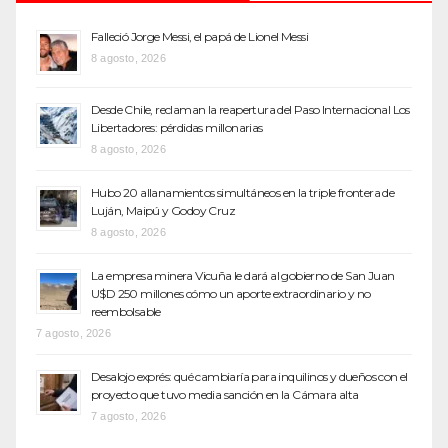
Falleció Jorge Messi, el papá de Lionel Messi
8 agosto, 2026
Desde Chile, reclaman la reapertura del Paso Internacional Los
Libertadores: pérdidas millonarias
8 agosto, 2026
Hubo 20 allanamientos simultáneos en la triple frontera de
Luján, Maipú y Godoy Cruz
8 agosto, 2026
La empresa minera Vicuña le dará al gobierno de San Juan
U$D 250 millones cómo un aporte extraordinario y no
reembolsable
7 agosto, 2026
Desalojo exprés: qué cambiaría para inquilinos y dueños con el
proyecto que tuvo media sanción en la Cámara alta
7 agosto, 2026