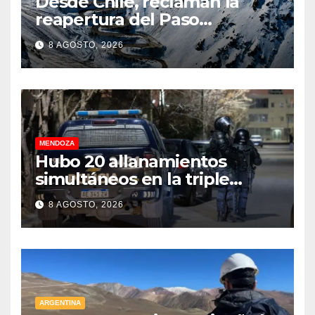
Desde Chile, reclaman la
reapertura del Paso
Internacional Los
8 AGOSTO, 2026
Libertadores: pérdidas
millonarias
MENDOZA
Hubo 20 allanamientos
simultáneos en la triple
frontera de Luján, Maipú y
8 AGOSTO, 2026
Godoy Cruz
ARGENTINA