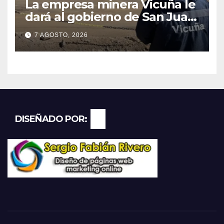
La empresa minera Vicuña le
dará al gobierno de San Juan
U$D 250 millones cómo un
7 AGOSTO, 2026
aporte extraordinario y no
reembolsable
DISEÑADO POR: