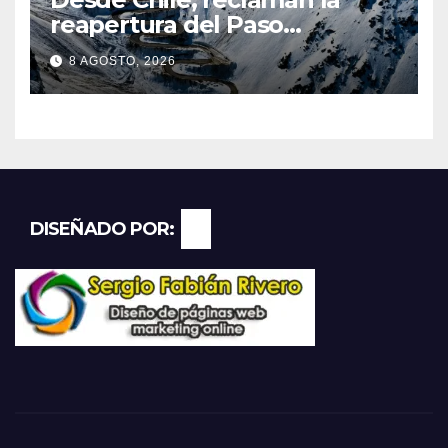
reapertura del Paso
Internacional Los
8 AGOSTO, 2026
Libertadores: pérdidas
millonarias
DISEÑADO POR: