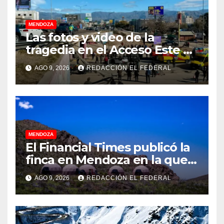
MENDOZA
Las fotos y video de la
tragedia en el Acceso Este en
donde murió un padre de
AGO 9, 2026
REDACCIÓN EL FEDERAL
familia
MENDOZA
El Financial Times publicó la
finca en Mendoza en la que
CEOs y millonarios de
AGO 9, 2026
REDACCIÓN EL FEDERAL
empresas tecnológicas
planean enfrentar un posible
“apocalipsis” y guerra
nuclear