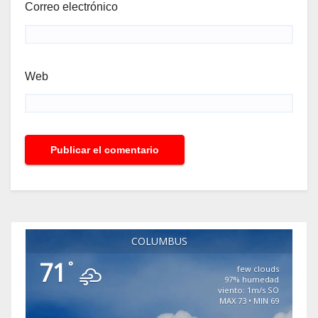
Correo electrónico
Web
COLUMBUS
71
°
few clouds
97% humedad
viento: 1m/s SO
MAX 73 • MIN 69