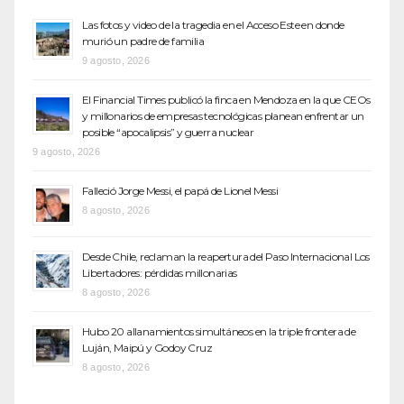
Las fotos y video de la tragedia en el Acceso Este en donde
murió un padre de familia
9 agosto, 2026
El Financial Times publicó la finca en Mendoza en la que CEOs
y millonarios de empresas tecnológicas planean enfrentar un
posible “apocalipsis” y guerra nuclear
9 agosto, 2026
Falleció Jorge Messi, el papá de Lionel Messi
8 agosto, 2026
Desde Chile, reclaman la reapertura del Paso Internacional Los
Libertadores: pérdidas millonarias
8 agosto, 2026
Hubo 20 allanamientos simultáneos en la triple frontera de
Luján, Maipú y Godoy Cruz
8 agosto, 2026