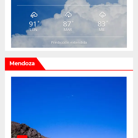
91
87
83
°
°
°
LUN
MAR
MIE
Predicción extendida
Mendoza