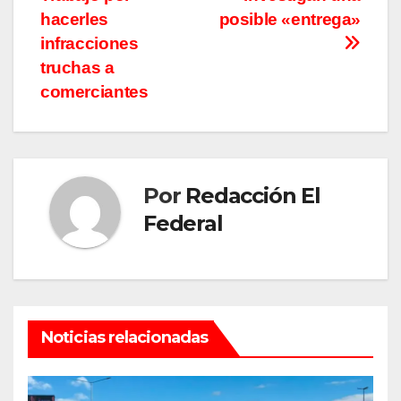
entradas
hacerles
posible «entrega»
infracciones
truchas a
comerciantes
Por
Redacción El
Federal
Noticias relacionadas