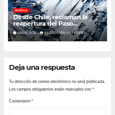
MENDOZA
Desde Chile, reclaman la
reapertura del Paso
Internacional Los
AGO 8, 2026
REDACCIÓN EL FEDERAL
Libertadores: pérdidas
millonarias
Deja una respuesta
Tu dirección de correo electrónico no será publicada.
Los campos obligatorios están marcados con
*
Comentario
*