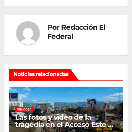
Por
Redacción El
Federal
Noticias relacionadas
MENDOZA
Las fotos y video de la
tragedia en el Acceso Este en
donde murió un padre de