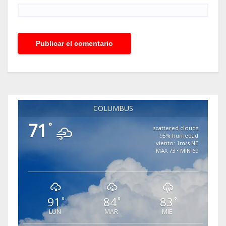
COLUMBUS
71
°
scattered clouds
95% humedad
viento: 1m/s NE
MAX 73 • MIN 69
91
84
83
°
°
°
LUN
MAR
MIE