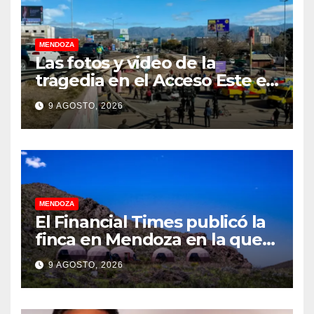
MENDOZA
Las fotos y video de la
tragedia en el Acceso Este en
donde murió un padre de
9 AGOSTO, 2026
familia
MENDOZA
El Financial Times publicó la
finca en Mendoza en la que
CEOs y millonarios de
9 AGOSTO, 2026
empresas tecnológicas
planean enfrentar un posible
“apocalipsis” y guerra