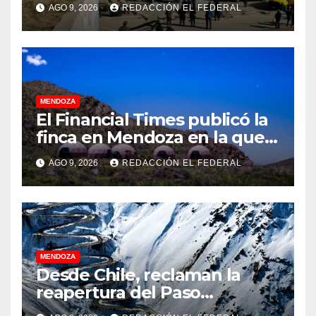
AGO 9, 2026
REDACCIÓN EL FEDERAL
familia
MENDOZA
El Financial Times publicó la
finca en Mendoza en la que
CEOs y millonarios de
AGO 9, 2026
REDACCIÓN EL FEDERAL
empresas tecnológicas
planean enfrentar un posible
“apocalipsis” y guerra
nuclear
MENDOZA
Desde Chile, reclaman la
reapertura del Paso
Internacional Los