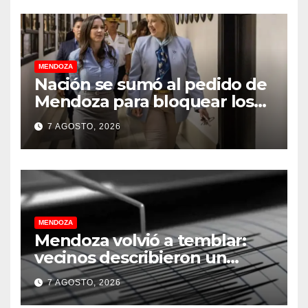
MENDOZA
Nación se sumó al pedido de
Mendoza para bloquear los
celulares en las cárceles de la
7 AGOSTO, 2026
provincia
MENDOZA
Mendoza volvió a temblar:
vecinos describieron un
“sacudón” acompañado por
7 AGOSTO, 2026
un fuerte estruendo