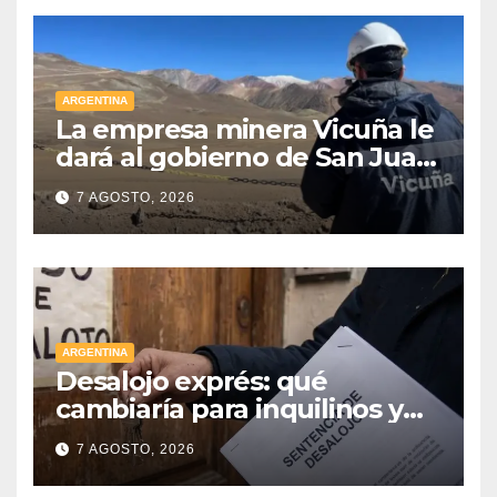
ARGENTINA
La empresa minera Vicuña le
dará al gobierno de San Juan
U$D 250 millones cómo un
7 AGOSTO, 2026
aporte extraordinario y no
reembolsable
ARGENTINA
Desalojo exprés: qué
cambiaría para inquilinos y
dueños con el proyecto que
7 AGOSTO, 2026
tuvo media sanción en la
Cámara alta