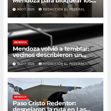
Mendoza para bloquear los
celulares en las cárceles de
AGO 7, 2026
REDACCIÓN EL FEDERAL
la provincia
MENDOZA
Mendoza volvió a temblar:
vecinos describieron un
“sacudón” acompañado por
AGO 7, 2026
REDACCIÓN EL FEDERAL
un fuerte estruendo
MENDOZA
Paso Cristo Redentor:
despejaron la ruta en Las