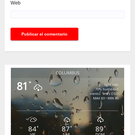
Web
COLUMBUS
81
°
light rain
70% humedad
viento: 9m/s OSO
MAX 83 • MIN 80
84
87
89
°
°
°
VIE
SAB
DOM