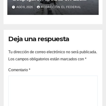
Cuevas antes de otro
AGO 6, 2026
REDACCIÓN EL FEDERAL
temporal con unos 1.500
camiones varados
Deja una respuesta
Tu dirección de correo electrónico no será publicada.
Los campos obligatorios están marcados con
*
Comentario
*