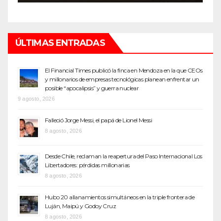
ÚLTIMAS ENTRADAS
El Financial Times publicó la finca en Mendoza en la que CEOs
y millonarios de empresas tecnológicas planean enfrentar un
posible “apocalipsis” y guerra nuclear
9 agosto, 2026
Falleció Jorge Messi, el papá de Lionel Messi
8 agosto, 2026
Desde Chile, reclaman la reapertura del Paso Internacional Los
Libertadores: pérdidas millonarias
8 agosto, 2026
Hubo 20 allanamientos simultáneos en la triple frontera de
Luján, Maipú y Godoy Cruz
8 agosto, 2026