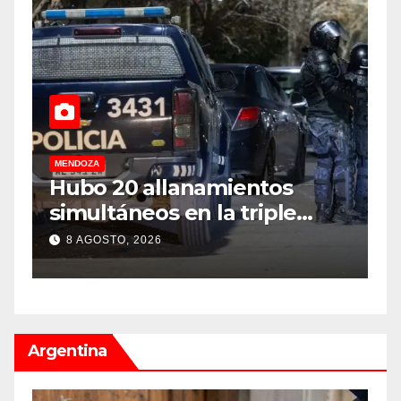
MENDOZA
M
Hubo 20 allanamientos
N
simultáneos en la triple
d
frontera de Luján, Maipú y
l
8 AGOSTO, 2026
Godoy Cruz
d
Argentina