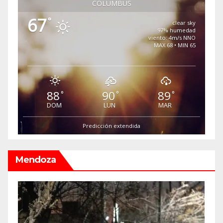
COLUMBUS
67
°
clear sky
97% humedad
viento: 4m/s NNO
MAX 68 • MIN 65
88
90
89
°
°
°
DOM
LUN
MAR
Predicción extendida
Mendoza