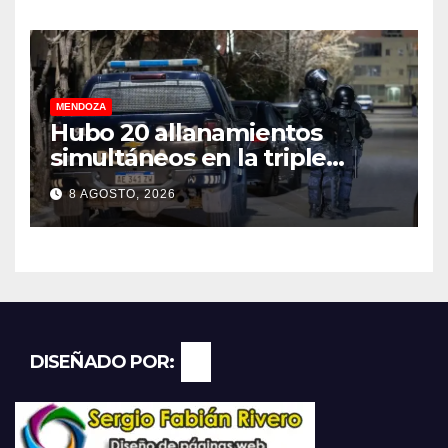
millonarias
MENDOZA
Hubo 20 allanamientos
simultáneos en la triple
frontera de Luján, Maipú y
8 AGOSTO, 2026
Godoy Cruz
DISEÑADO POR: