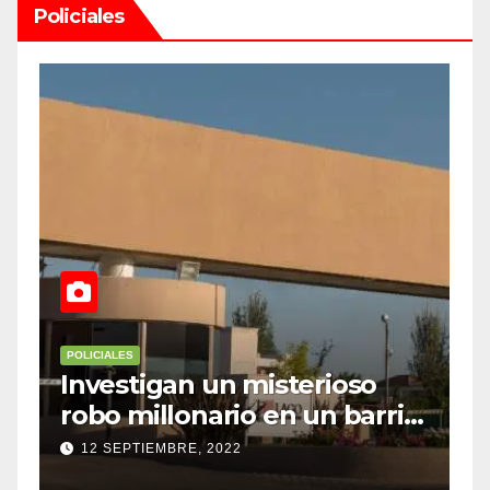
Policiales
POLICIALES
P
Investigan un misterioso
L
robo millonario en un barrio
s
top de Maipú
h
12 SEPTIEMBRE, 2022