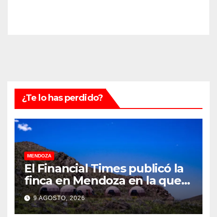
¿Te lo has perdido?
MENDOZA
El Financial Times publicó la
finca en Mendoza en la que
CEOs y millonarios de
9 AGOSTO, 2026
empresas tecnológicas
planean enfrentar un posible