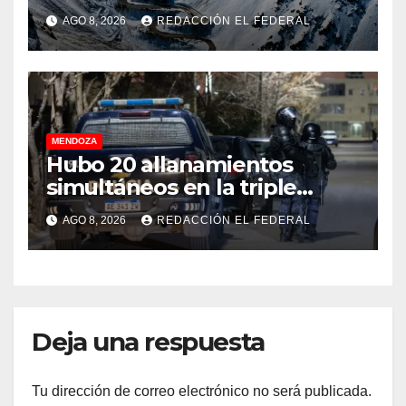
Internacional Los
AGO 8, 2026
REDACCIÓN EL FEDERAL
Libertadores: pérdidas
millonarias
MENDOZA
Hubo 20 allanamientos
simultáneos en la triple
frontera de Luján, Maipú y
AGO 8, 2026
REDACCIÓN EL FEDERAL
Godoy Cruz
Deja una respuesta
Tu dirección de correo electrónico no será publicada.