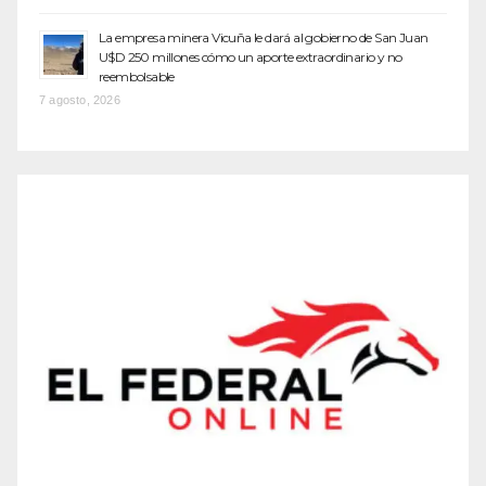
La empresa minera Vicuña le dará al gobierno de San Juan
U$D 250 millones cómo un aporte extraordinario y no
reembolsable
7 agosto, 2026