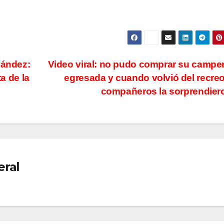
nández:
Video viral: no pudo comprar su campe
ta de la
egresada y cuando volvió del recre
compañeros la sorprendie
eral