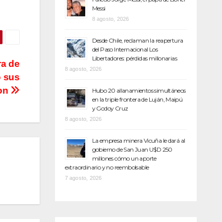
Messi
8 agosto, 2026
Desde Chile, reclaman la reapertura
del Paso Internacional Los
Libertadores: pérdidas millonarias
ra de
8 agosto, 2026
o sus
ron
Hubo 20 allanamientos simultáneos
en la triple frontera de Luján, Maipú
y Godoy Cruz
8 agosto, 2026
La empresa minera Vicuña le dará al
gobierno de San Juan U$D 250
millones cómo un aporte
extraordinario y no reembolsable
7 agosto, 2026