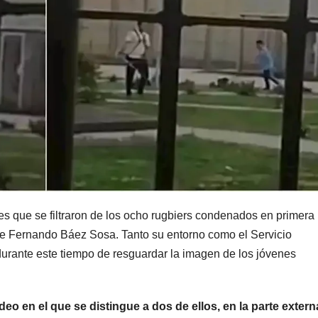
MENDOZA
MENDOZA
El Financial
Desde 
Times publicó
reclam
la finca en
reaper
9 AGOSTO, 2026
8 AGOSTO, 2
Mendoza en la
Paso
s que se filtraron de los ocho rugbiers condenados en primera
que CEOs y
Intern
 de Fernando Báez Sosa. Tanto su entorno como el Servicio
millonarios de
Los
rante este tiempo de resguardar la imagen de los jóvenes
empresas
Libert
tecnológicas
pérdid
ideo en el que se distingue a dos de ellos, en la parte extern