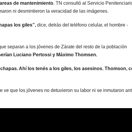
 tareas de mantenimiento
. TN consultó al Servicio Penitenciari
planean
millon
maron ni desmintieron la veracidad de las imágenes.
enfrentar un
hapas los giles”,
dice, detrás del teléfono celular, el hombre -
posible
“apocalipsis” y
ue separan a los jóvenes de Zárate del resto de la población
guerra nuclear
 serían Luciano Pertossi y Máximo Thomsen.
 chapas. Ahí los tenés a los giles, los asesinos. Thomson,
ARGENTINA
ARGENTINA
 ve que los jóvenes no detuvieron su labor ni se inmutaron ant
Falleció Jorge
La em
Messi, el papá
minera
de Lionel
le dará
8 AGOSTO, 2026
7 AGOSTO, 2
Messi
gobier