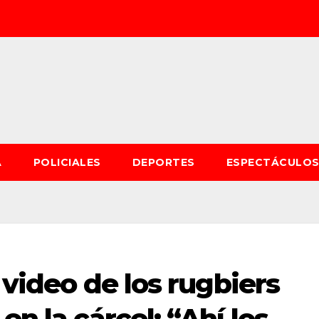
A
POLICIALES
DEPORTES
ESPECTÁCULO
 video de los rugbiers
en la cárcel: “Ahí los