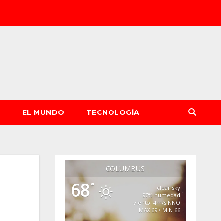
S
EL MUNDO
TECNOLOGÍA
COLUMBUS
68
°
clear sky
97% humedad
viento: 4m/s NNO
MAX 69 • MIN 66