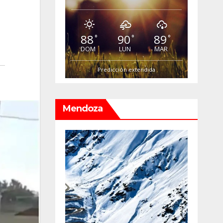
88
90
89
°
°
°
DOM
LUN
MAR
Predicción extendida
Mendoza