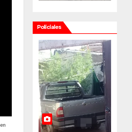
uan U$D
y dueños con
llones
el proyecto
Policiales
un
que tuvo
media
rdinario
sanción en la
Cámara alta
lsable
 en