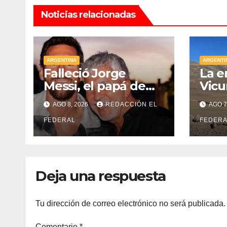
Noticias relacionadas
ARGENTINA
ARGENTI
Falleció Jorge
La e
Messi, el papá de
Vicu
Lionel Messi
gobi
AGO 8, 2026
REDACCIÓN EL
AGO 7
Juan
FEDERAL
mill
FEDERA
apor
extr
ree
Deja una respuesta
Tu dirección de correo electrónico no será publicada.
Comentario
*