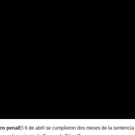
San J
250 mi
cómo 
aporte
extrao
y no
reembo
tro penal
El 6 de abril se cumplieron dos meses de la sentencia