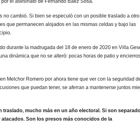
s por el asesinato de Fernando Báez Sosa.
POLICIALES
POLICIALES
Delincuente
Cayer
os no cambió. Si bien se especuló con un posible traslado a otro
abusó de una
miemb
d es que permanecen alojados en las mismas celdas y bajo las
ipio.
anciana tras
una b
6 JUNIO, 2023
20 FEBRERO
ingresar en su
que se
do durante la madrugada del 18 de enero de 2020 en Villa Gese
una dinámica que no se alteró: pocas horas de patio y encierro
casa de
disfra
Mendoza para
policía
 en Melchor Romero por ahora tiene que ver con la seguridad de
robarle: fue
robar
iscusiones que puedan tener, se aferran a mantenerse juntos mie
filmado
cuando
n traslado, mucho más en un año electoral. Si son separad
escapaba
r atacados. Son los presos más conocidos de la