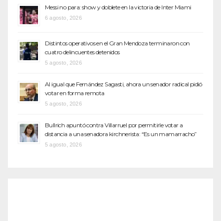
Messi no para: show y doblete en la victoria de Inter Miami
6 agosto, 2026
Distintos operativos en el Gran Mendoza terminaron con
cuatro delincuentes detenidos
5 agosto, 2026
Al igual que Fernández Sagasti, ahora un senador radical pidió
votar en forma remota
5 agosto, 2026
Bullrich apuntó contra Villarruel por permitirle votar a
distancia a una senadora kirchnerista: “Es un mamarracho”
5 agosto, 2026