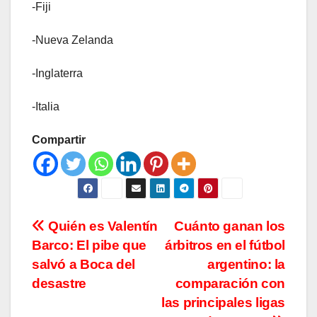
-Fiji
-Nueva Zelanda
-Inglaterra
-Italia
Compartir
Navegación
Quién es Valentín
Cuánto ganan los
Barco: El pibe que
árbitros en el fútbol
de
salvó a Boca del
argentino: la
entradas
desastre
comparación con
las principales ligas