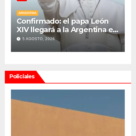
ARGENTINA
A
Confirmado: el papa León
M
XIV llegará a la Argentina el
p
8 de noviembre y realizará
l
5 AGOSTO, 2026
una histórica gira federal
n
e
Policiales