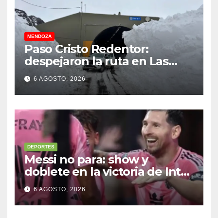
MENDOZA
Paso Cristo Redentor:
despejaron la ruta en Las
Cuevas antes de otro
6 AGOSTO, 2026
temporal con unos 1.500
camiones varados
DEPORTES
Messi no para: show y
doblete en la victoria de Inter
Miami
6 AGOSTO, 2026