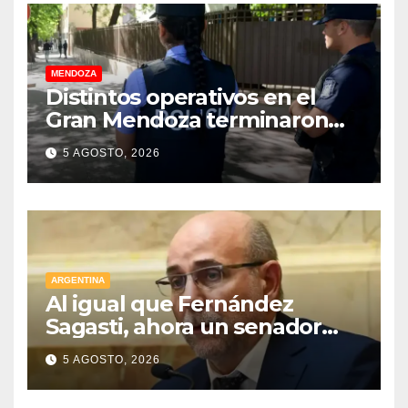
MENDOZA
Distintos operativos en el
Gran Mendoza terminaron
con cuatro delincuentes
5 AGOSTO, 2026
detenidos
ARGENTINA
Al igual que Fernández
Sagasti, ahora un senador
radical pidió votar en forma
5 AGOSTO, 2026
remota