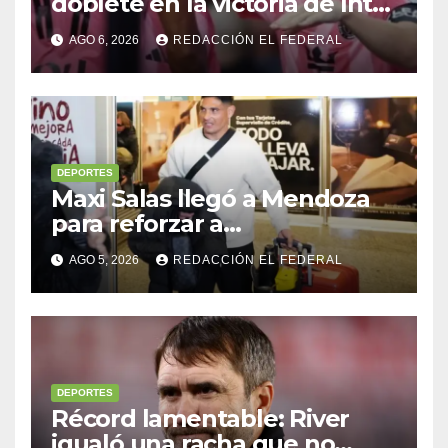
doblete en la victoria de Inter
Miami
AGO 6, 2026
REDACCIÓN EL FEDERAL
DEPORTES
Maxi Salas llegó a Mendoza
para reforzar a
Independiente Rivadavia
AGO 5, 2026
REDACCIÓN EL FEDERAL
DEPORTES
Récord lamentable: River
igualó una racha que no