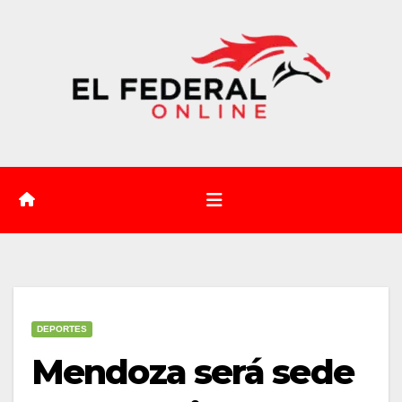
Saltar
al
contenido
DEPORTES
Mendoza será sede