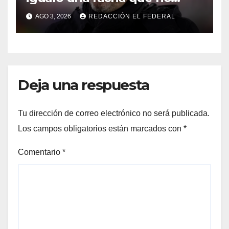
sufría desde 1911: ¿Coudet
AGO 3, 2026
REDACCIÓN EL FEDERAL
debe irse?
Deja una respuesta
Tu dirección de correo electrónico no será publicada.
Los campos obligatorios están marcados con
*
Comentario
*