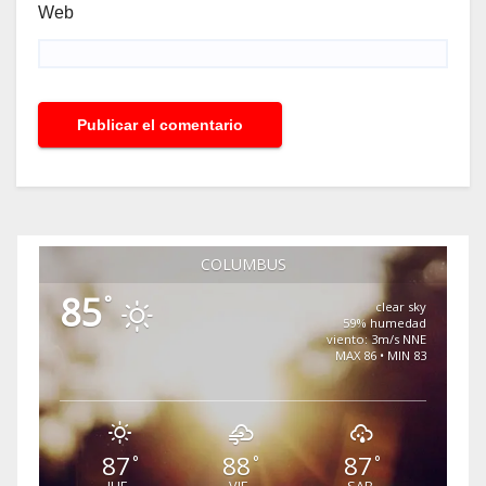
Web
COLUMBUS
85
°
clear sky
59% humedad
viento: 3m/s NNE
MAX 86 • MIN 83
87
88
87
°
°
°