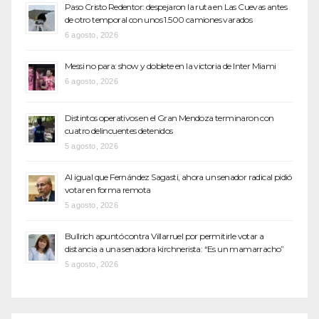
Paso Cristo Redentor: despejaron la ruta en Las Cuevas antes
de otro temporal con unos 1.500 camiones varados
6 agosto, 2026
Messi no para: show y doblete en la victoria de Inter Miami
6 agosto, 2026
Distintos operativos en el Gran Mendoza terminaron con
cuatro delincuentes detenidos
5 agosto, 2026
Al igual que Fernández Sagasti, ahora un senador radical pidió
votar en forma remota
5 agosto, 2026
Bullrich apuntó contra Villarruel por permitirle votar a
distancia a una senadora kirchnerista: “Es un mamarracho”
5 agosto, 2026