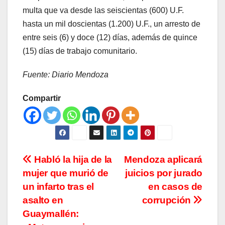
multa que va desde las seiscientas (600) U.F.
hasta un mil doscientas (1.200) U.F., un arresto de
entre seis (6) y doce (12) días, además de quince
(15) días de trabajo comunitario.
Fuente: Diario Mendoza
Compartir
Navegación
Habló la hija de la
Mendoza aplicará
mujer que murió de
juicios por jurado
de
un infarto tras el
en casos de
entradas
asalto en
corrupción
Guaymallén: