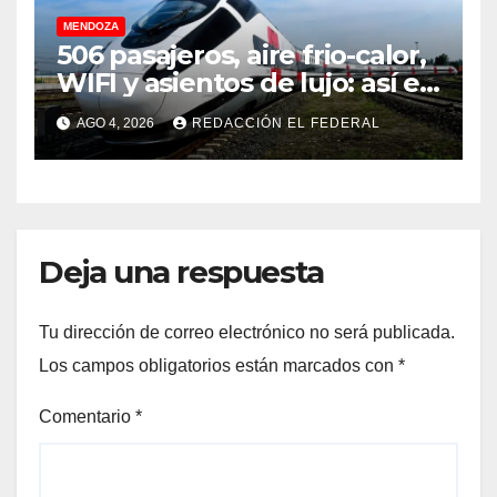
MENDOZA
506 pasajeros, aire frio-calor,
WIFI y asientos de lujo: así es
el tren de China que llega a
AGO 4, 2026
REDACCIÓN EL FEDERAL
Mendoza
Deja una respuesta
Tu dirección de correo electrónico no será publicada.
Los campos obligatorios están marcados con
*
Comentario
*