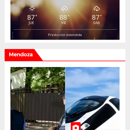
87
88
87
°
°
°
JUE
VIE
SAB
Predicción extendida
Mendoza