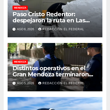
MENDOZA
Paso Cristo Redentor:
despejaron la ruta en Las
Cuevas antes de otro
AGO 6, 2026
REDACCIÓN EL FEDERAL
temporal con unos 1.500
camiones varados
MENDOZA
Distintos operativos en el
Gran Mendoza terminaron
con cuatro delincuentes
AGO 5, 2026
REDACCIÓN EL FEDERAL
detenidos