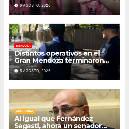
Miami
6 AGOSTO, 2026
MENDOZA
Distintos operativos en el
Gran Mendoza terminaron
con cuatro delincuentes
5 AGOSTO, 2026
detenidos
ARGENTINA
Al igual que Fernández
Sagasti, ahora un senador