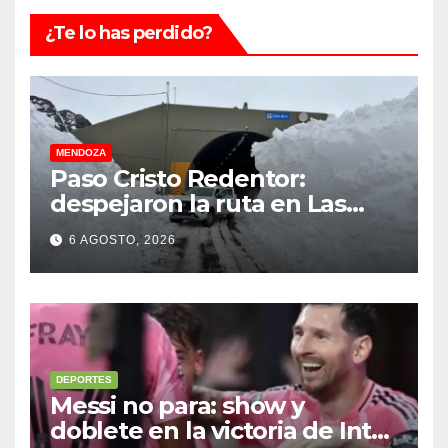
¿Te lo has perdido?
MENDOZA
Paso Cristo Redentor:
despejaron la ruta en Las
Cuevas antes de otro
6 AGOSTO, 2026
temporal con unos 1.500
camiones varados
DEPORTES
Messi no para: show y
doblete en la victoria de Inter