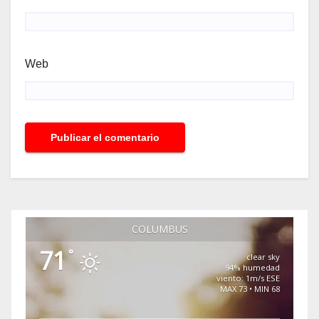
Web
COLUMBUS
71
°
clear sky
94% humedad
viento: 1m/s ESE
MAX 73 • MIN 68