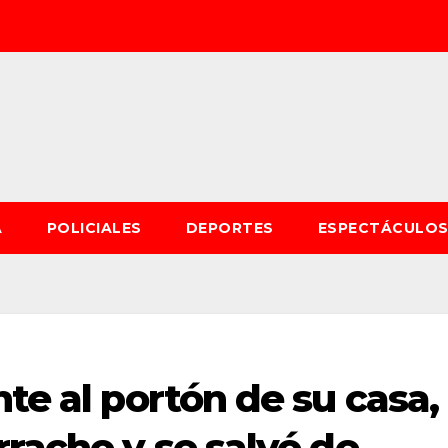
A
POLICIALES
DEPORTES
ESPECTÁCULO
nte al portón de su casa,
rracho y se salvó de