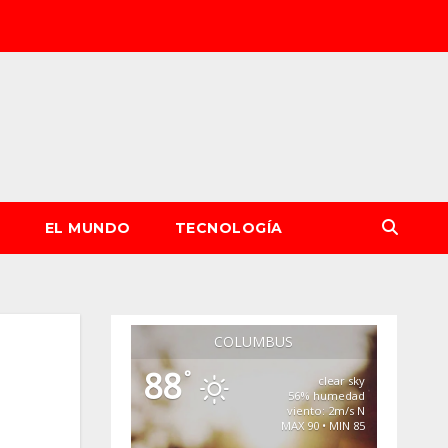
S
EL MUNDO
TECNOLOGÍA
COLUMBUS
88
°
clear sky
56% humedad
viento: 2m/s N
MAX 90 • MIN 85