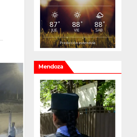
87
88
88
°
°
°
JUE
VIE
SAB
Predicción extendida
Mendoza