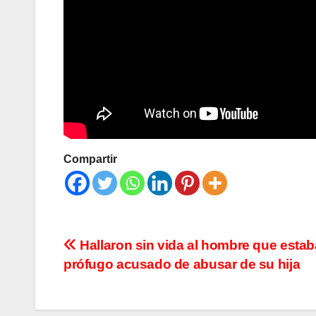
Compartir
Navegación
Hallaron sin vida al hombre que estab
prófugo acusado de abusar de su hija
de
entradas