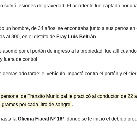
camiones
o sufrió lesiones de gravedad. El accidente fue captado por un
varados
ando un hombre, de 34 años, se encontraba junto a sus perros en 
as al 800, en el distrito de
Fray Luis Beltrán
.
asomó por el portón de ingreso a la propiedad, fue allí cuando
 fuera de control.
demasiado tarde: el vehículo impactó contra el portón y el cier
ARGENTINA
ARGENTINA
personal de Tránsito Municipal le practicó al conductor, de 22 
Al igual que
Bullric
82 gramos por cada litro de sangre
.
Fernández
apuntó
hasta la
Oficina Fiscal Nº 16ª
, donde se le inició el debido pro
Sagasti, ahora
Villarr
5 AGOSTO, 2026
5 AGOSTO, 2
un senador
permiti