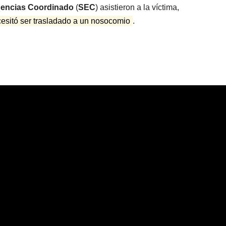
gencias Coordinado
(
SEC
) asistieron a la víctima,
radical pidió
votar a
cesitó ser trasladado a un nosocomio
.
votar en
distanc
forma remota
una se
kirchne
“Es un
mamar