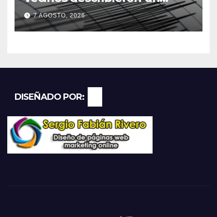
“sacudón” acompañado por
7 AGOSTO, 2026
un fuerte estruendo
DISEÑADO POR: