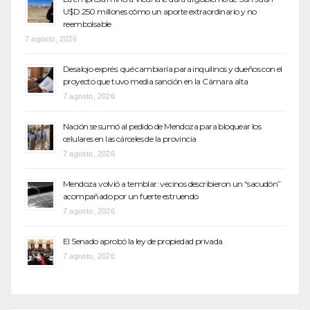
U$D 250 millones cómo un aporte extraordinario y no
reembolsable
7 agosto, 2026
Desalojo exprés: qué cambiaría para inquilinos y dueños con el
proyecto que tuvo media sanción en la Cámara alta
7 agosto, 2026
Nación se sumó al pedido de Mendoza para bloquear los
celulares en las cárceles de la provincia
7 agosto, 2026
Mendoza volvió a temblar: vecinos describieron un “sacudón”
acompañado por un fuerte estruendo
7 agosto, 2026
El Senado aprobó la ley de propiedad privada
7 agosto, 2026