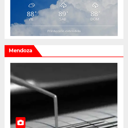
88
89
88
°
°
°
VIE
SAB
DOM
Predicción extendida
Mendoza