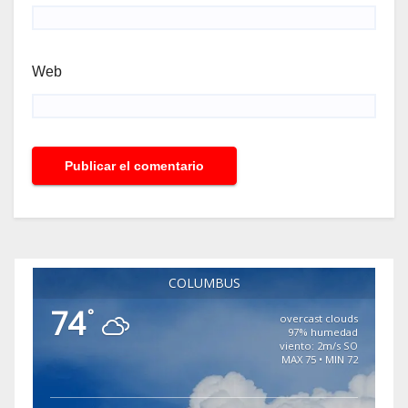
Web
COLUMBUS
74
°
overcast clouds
97% humedad
viento: 2m/s SO
MAX 75 • MIN 72