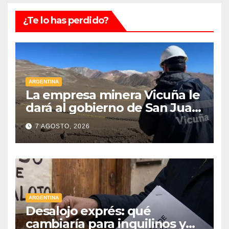
¿Te lo has perdido?
ARGENTINA
La empresa minera Vicuña le
dará al gobierno de San Juan
U$D 250 millones cómo un
7 AGOSTO, 2026
aporte extraordinario y no
reembolsable
ARGENTINA
Desalojo exprés: qué
cambiaría para inquilinos y