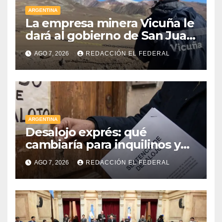
ARGENTINA
La empresa minera Vicuña le
dará al gobierno de San Juan
U$D 250 millones cómo un
AGO 7, 2026
REDACCIÓN EL FEDERAL
aporte extraordinario y no
reembolsable
ARGENTINA
Desalojo exprés: qué
cambiaría para inquilinos y
dueños con el proyecto que
AGO 7, 2026
REDACCIÓN EL FEDERAL
tuvo media sanción en la
Cámara alta