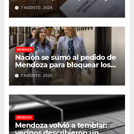
dueños con el proyecto que
7 AGOSTO, 2026
tuvo media sanción en la
Cámara alta
MENDOZA
Nación se sumó al pedido de
Mendoza para bloquear los
celulares en las cárceles de la
7 AGOSTO, 2026
provincia
MENDOZA
Mendoza volvió a temblar:
vecinos describieron un