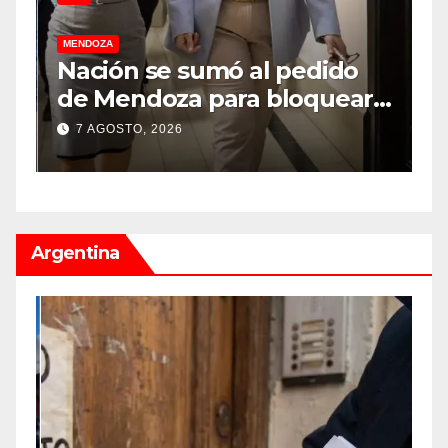
MENDOZA
M
Nación se sumó al pedido
M
de Mendoza para bloquear
v
los celulares en las cárceles
“
7 AGOSTO, 2026
de la provincia
u
Argentina