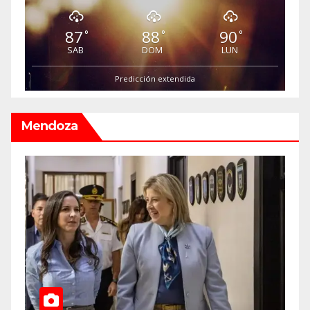
87
88
90
°
°
°
SAB
DOM
LUN
Predicción extendida
Mendoza