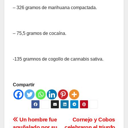
– 326 gramos de marihuana compactada.
– 75,5 gramos de cocaína.
-135 gramnos de cogollo de cannabis sativa.
Compartir
Navegación
Un hombre fue
Cornejo y Cobos
apuñalado por su
celebraron el triunfo