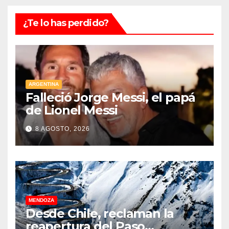
¿Te lo has perdido?
ARGENTINA
Falleció Jorge Messi, el papá
de Lionel Messi
8 AGOSTO, 2026
MENDOZA
Desde Chile, reclaman la
reapertura del Paso