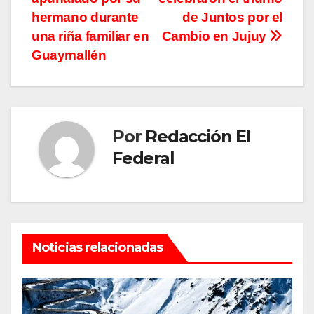
de
hermano durante
de Juntos por el
entradas
una riña familiar en
Cambio en Jujuy
Guaymallén
Por
Redacción El
Federal
Noticias relacionadas