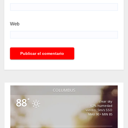
Web
COLUMBUS
88
°
clear sky
62% humedad
viento: 5m/s SSO
MAX 90 • MIN 85