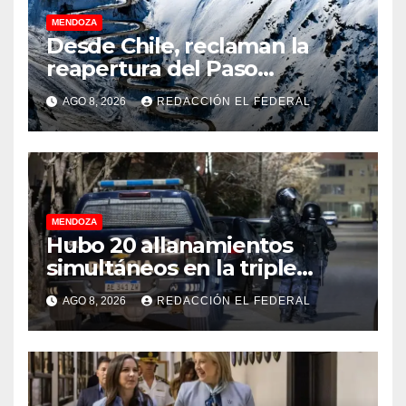
MENDOZA
Desde Chile, reclaman la
reapertura del Paso
Internacional Los
AGO 8, 2026
REDACCIÓN EL FEDERAL
Libertadores: pérdidas
millonarias
MENDOZA
Hubo 20 allanamientos
simultáneos en la triple
frontera de Luján, Maipú y
AGO 8, 2026
REDACCIÓN EL FEDERAL
Godoy Cruz