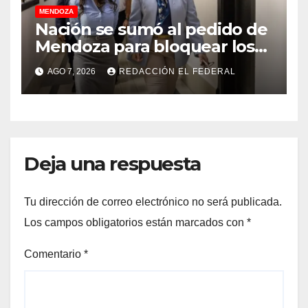
MENDOZA
Nación se sumó al pedido de
Mendoza para bloquear los
celulares en las cárceles de
AGO 7, 2026
REDACCIÓN EL FEDERAL
la provincia
Deja una respuesta
Tu dirección de correo electrónico no será publicada.
Los campos obligatorios están marcados con
*
Comentario
*