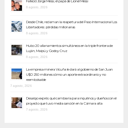
Falleció Jorge Messi, el papá de Lionel Messi
8 agosto, 2026
Desde Chile, reclaman la reapertura del Paso Internacional Los
Libertadores: pérdidas millonarias
8 agosto, 2026
Hubo 20 allanamientos simultáneos en la triple frontera de
Luján, Maipú y Godoy Cruz
8 agosto, 2026
La empresa minera Vicuña le dará al gobierno de San Juan
U$D 250 millones cómo un aporte extraordinario y no
reembolsable
7 agosto, 2026
Desalojo exprés: qué cambiaría para inquilinos y dueños con el
proyecto que tuvo media sanción en la Cámara alta
7 agosto, 2026