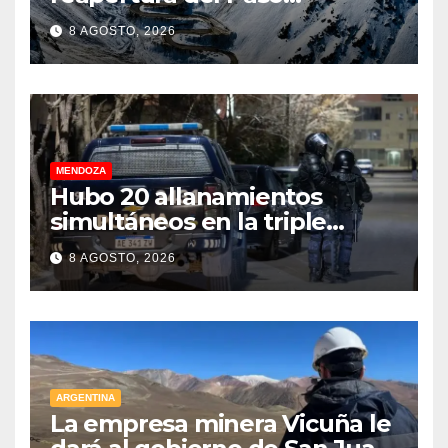
Internacional Los
8 AGOSTO, 2026
Libertadores: pérdidas
millonarias
MENDOZA
Hubo 20 allanamientos
simultáneos en la triple
frontera de Luján, Maipú y
8 AGOSTO, 2026
Godoy Cruz
ARGENTINA
La empresa minera Vicuña le