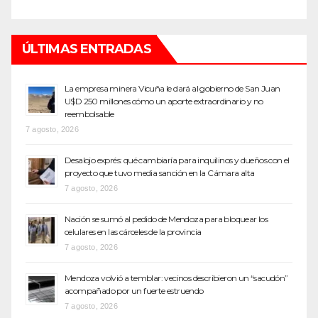
ÚLTIMAS ENTRADAS
La empresa minera Vicuña le dará al gobierno de San Juan
U$D 250 millones cómo un aporte extraordinario y no
reembolsable
7 agosto, 2026
Desalojo exprés: qué cambiaría para inquilinos y dueños con el
proyecto que tuvo media sanción en la Cámara alta
7 agosto, 2026
Nación se sumó al pedido de Mendoza para bloquear los
celulares en las cárceles de la provincia
7 agosto, 2026
Mendoza volvió a temblar: vecinos describieron un “sacudón”
acompañado por un fuerte estruendo
7 agosto, 2026