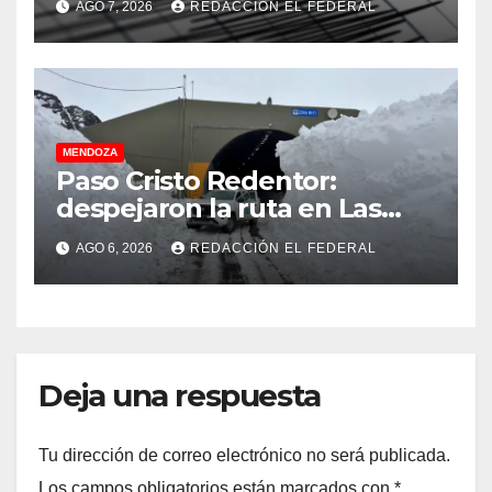
AGO 7, 2026
REDACCIÓN EL FEDERAL
un fuerte estruendo
MENDOZA
Paso Cristo Redentor:
despejaron la ruta en Las
Cuevas antes de otro
AGO 6, 2026
REDACCIÓN EL FEDERAL
temporal con unos 1.500
camiones varados
Deja una respuesta
Tu dirección de correo electrónico no será publicada.
Los campos obligatorios están marcados con
*