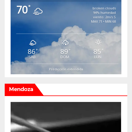
70
°
broken clouds
94% humedad
viento: 2m/s S
MAX 71 • MIN 68
86
89
85
°
°
°
SAB
DOM
LUN
Predicción extendida
Mendoza