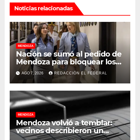
Noticias relacionadas
MENDOZA
Nación se sumó al pedido de
Mendoza para bloquear los
celulares en las cárceles de
AGO 7, 2026
REDACCIÓN EL FEDERAL
la provincia
MENDOZA
Mendoza volvió a temblar:
vecinos describieron un
“sacudón” acompañado por