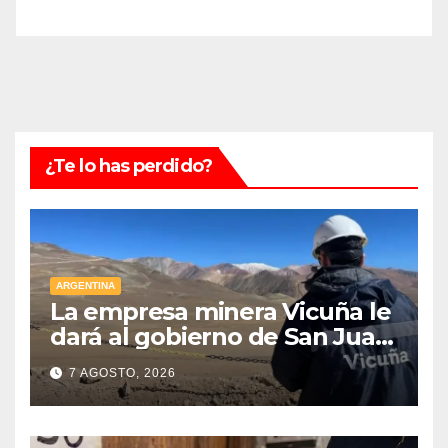
¿Te lo has perdido?
ARGENTINA
La empresa minera Vicuña le
dará al gobierno de San Juan
U$D 250 millones cómo un
7 AGOSTO, 2026
aporte extraordinario y no
reembolsable