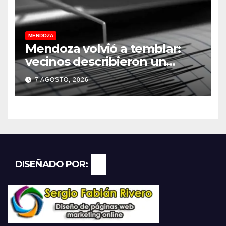
MENDOZA
Mendoza volvió a temblar:
vecinos describieron un
“sacudón” acompañado por
7 AGOSTO, 2026
un fuerte estruendo
DISEÑADO POR: