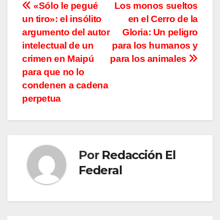
Navegación
«Sólo le pegué
Los monos sueltos
un tiro»: el insólito
en el Cerro de la
de
argumento del autor
Gloria: Un peligro
entradas
intelectual de un
para los humanos y
crimen en Maipú
para los animales
para que no lo
condenen a cadena
perpetua
Por
Redacción El
Federal