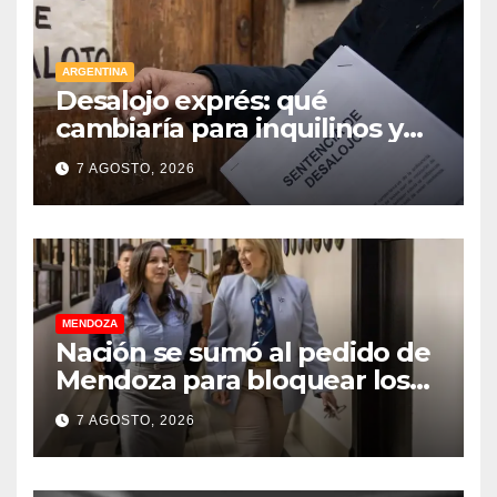
ARGENTINA
Desalojo exprés: qué
cambiaría para inquilinos y
dueños con el proyecto que
7 AGOSTO, 2026
tuvo media sanción en la
Cámara alta
MENDOZA
Nación se sumó al pedido de
Mendoza para bloquear los
celulares en las cárceles de la
7 AGOSTO, 2026
provincia