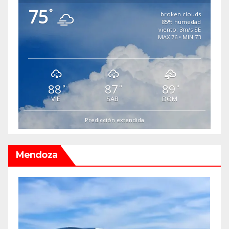
75
°
broken clouds
85% humedad
viento: 3m/s SE
MAX 76 • MIN 73
88
87
89
°
°
°
VIE
SAB
DOM
Predicción extendida
Mendoza