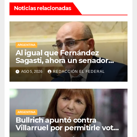
Noticias relacionadas
ARGENTINA
Al igual que Fernández
Sagasti, ahora un senador
radical pidió votar en forma
AGO 5, 2026
REDACCIÓN EL FEDERAL
remota
ARGENTINA
Bullrich apuntó contra
Villarruel por permitirle votar
a distancia a una senadora