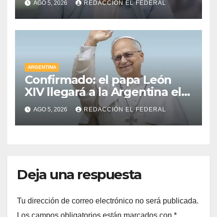
AGO 5, 2026
REDACCIÓN EL FEDERAL
kirchnerista: “Es un
mamarracho”
ARGENTINA
Confirmado: el papa León
XIV llegará a la Argentina el 8
de noviembre y realizará una
AGO 5, 2026
REDACCIÓN EL FEDERAL
histórica gira federal
Deja una respuesta
Tu dirección de correo electrónico no será publicada.
Los campos obligatorios están marcados con
*