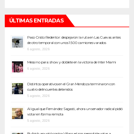
ÚLTIMAS ENTRADAS
Paso Cristo Redentor: despejaron la ruta en Las Cuevas antes
de otro temporal con unos 1.500 camiones varados
6 agosto, 2026
Messi no para: show y doblete en la victoria de Inter Miami
6 agosto, 2026
Distintos operativos en el Gran Mendoza terminaron con
cuatro delincuentes detenidos
5 agosto, 2026
Al igual que Fernández Sagasti, ahora un senador radical pidió
votar en forma remota
5 agosto, 2026
Bullrich apuntó contra Villarruel por permitirle votar a