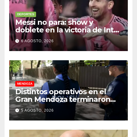
DEPORTES
Messi no para: show y
doblete en la victoria de Inter
Miami
6 AGOSTO, 2026
MENDOZA
Distintos operativos en el
Gran Mendoza terminaron
con cuatro delincuentes
5 AGOSTO, 2026
detenidos