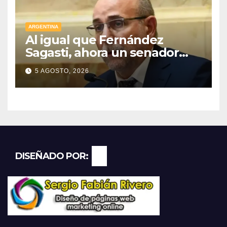
ARGENTINA
Al igual que Fernández
Sagasti, ahora un senador
radical pidió votar en forma
5 AGOSTO, 2026
remota
DISEÑADO POR: