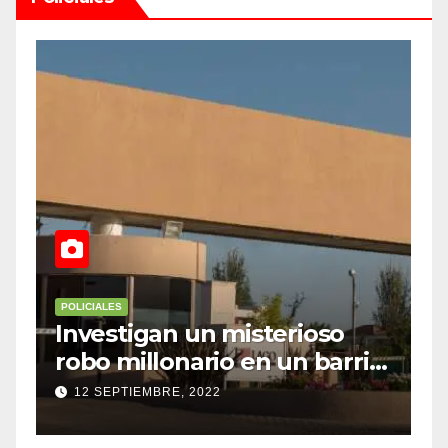
POLICIALES
an un misterioso
Lavalle: cayó 
lonario en un barrio
su auto y muri
Maipú
heridas
BRE, 2022
11 SEPTIEMBRE, 2022