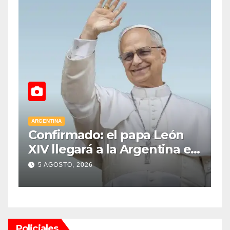
ARGENTINA
: el papa León
Más de 900 pers
 a la Argentina el
permanecieron ai
bre y realizará
la mina Veladero 
5 AGOSTO, 2026
ca gira federal
nieve: impactant
en la montaña
Policiales