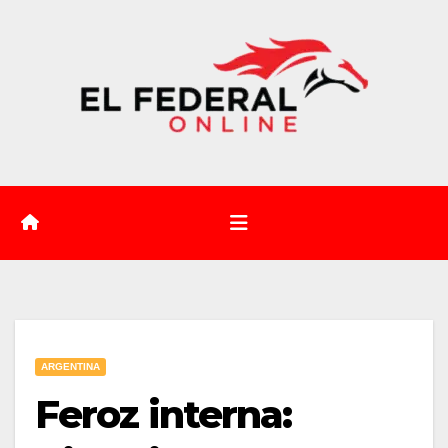
Saltar
al
contenido
ARGENTINA
Feroz interna: