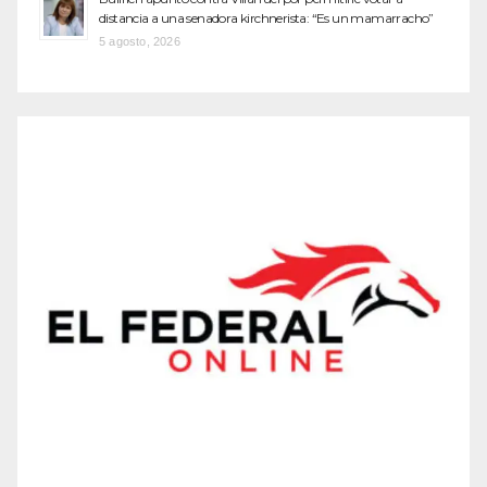
distancia a una senadora kirchnerista: “Es un mamarracho”
5 agosto, 2026