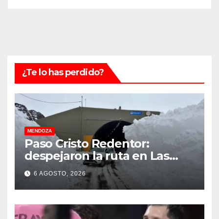
¿Te lo has perdido?
MENDOZA
Paso Cristo Redentor:
despejaron la ruta en Las
Cuevas antes de otro
6 AGOSTO, 2026
temporal con unos 1.500
camiones varados