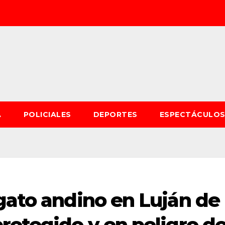
A
POLICIALES
DEPORTES
ESPECTÁCULO
gato andino en Luján de
rotegido y en peligro d