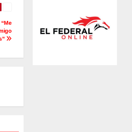
: “Me
amigo
os”