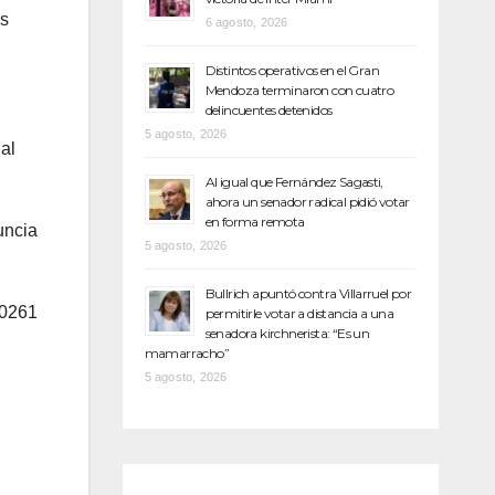
us
6 agosto, 2026
Distintos operativos en el Gran
Mendoza terminaron con cuatro
delincuentes detenidos
5 agosto, 2026
al
Al igual que Fernández Sagasti,
ahora un senador radical pidió votar
en forma remota
uncia
5 agosto, 2026
Bullrich apuntó contra Villarruel por
 0261
permitirle votar a distancia a una
senadora kirchnerista: “Es un
mamarracho”
5 agosto, 2026