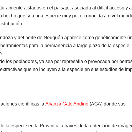
radical pidió
vota
ralmente aislados en el paisaje, asociada al difícil acceso y a
 ha hecho que sea una especie muy poco conocida a nivel mundi
votar en
dist
stribución.
forma remota
una
Mendoza y del norte de Neuquén aparece como genéticamente ún
kirc
herramientas para la permanencia a largo plazo de la especie.
“Es
e
e de los pobladores, ya sea por represalia o provocada por perros
mam
s extractivas que no incluyen a la especie en sus estudios de im
aciones científicas la
Alianza Gato Andino
(AGA) donde sus
de la especie en la Provincia a través de la obtención de imág