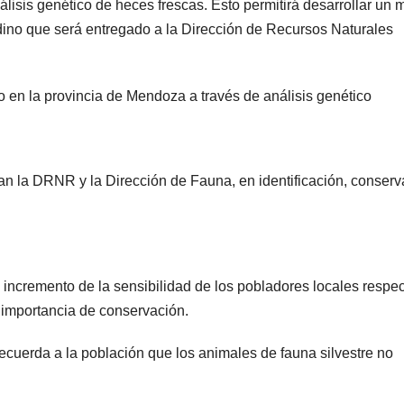
álisis genético de heces frescas. Esto permitirá desarrollar un
POLICIALES
POLICIALE
dino que será entregado a la Dirección de Recursos Naturales
Delincuente
Cay
abusó de una
mie
o en la provincia de Mendoza a través de análisis genético
anciana tras
una
6 JUNIO, 2023
20 FE
ingresar en su
que
casa de
disf
an la DRNR y la Dirección de Fauna, en identificación, conserv
Mendoza para
poli
robarle: fue
roba
filmado
 incremento de la sensibilidad de los pobladores locales respec
cuando
e importancia de conservación.
escapaba
cuerda a la población que los animales de fauna silvestre no