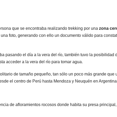
camiones
varados
rsona que se encontraba realizando trekking por una
zona cer
r una foto, generando con ello un documento válido para constat
 pasando el día a la vera del río, también tuvo la posibilidad 
ta acceder a la vera del río para tomar agua.
 solitario de tamaño pequeño, tan sólo un poco más grande que 
ARGENTINA
ARGENTIN
 desde el centro de Perú hasta Mendoza y Neuquén en Argentina
Al igual que
Bull
Fernández
apu
Sagasti, ahora
Vill
sencia de afloramientos rocosos donde habita su presa principal,
5 AGOSTO, 2026
5 AGO
un senador
perm