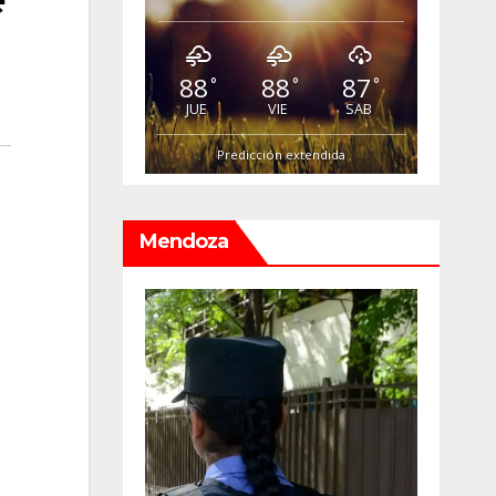
88
88
87
°
°
°
JUE
VIE
SAB
Predicción extendida
Mendoza