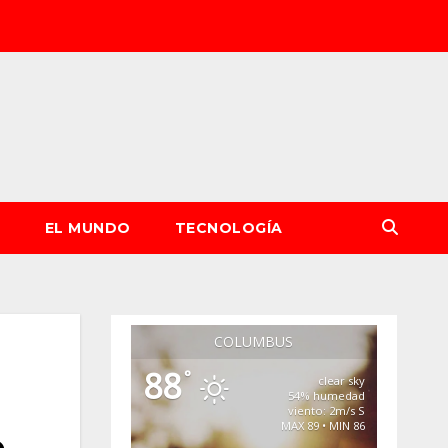
S
EL MUNDO
TECNOLOGÍA
COLUMBUS
88
°
clear sky
54% humedad
viento: 2m/s S
MAX 89 • MIN 86
e