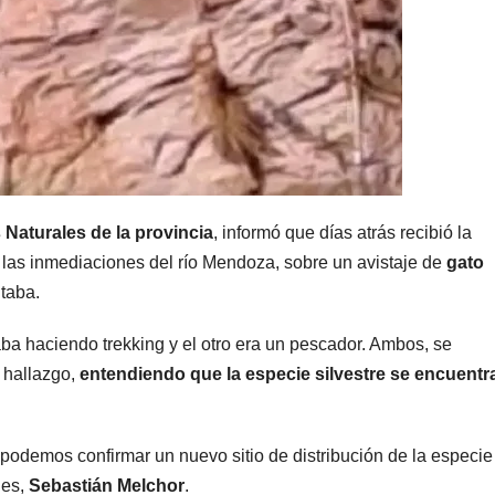
MENDOZA
MENDOZA
Paso Cristo
Disti
Redentor:
oper
 Naturales
de la provincia
, informó que días atrás recibió la
despejaron la
el Gr
 las inmediaciones del río Mendoza, sobre un avistaje de
gato
6 AGOSTO, 2026
5 AGOST
taba.
ruta en Las
Men
ba haciendo trekking y el otro era un pescador. Ambos, se
Cuevas antes
term
 hallazgo,
entendiendo que la especie silvestre se encuentr
de otro
con 
temporal con
deli
s podemos confirmar un nuevo sitio de distribución de la especie
unos 1.500
dete
les,
Sebastián Melchor
.