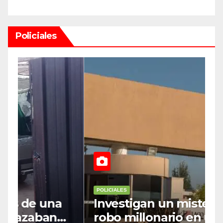
e
Policiales
POLICIALES
P
Investigan un misterioso
L
robo millonario en un barrio
s