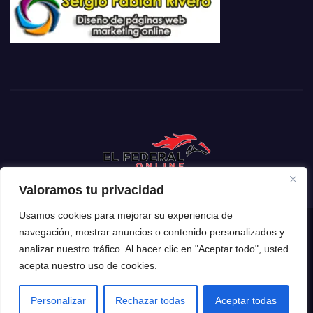
Valoramos tu privacidad
Usamos cookies para mejorar su experiencia de
navegación, mostrar anuncios o contenido personalizados y
Funciona gracias a WordPress
|
Tema: Newsup de
Themeansar
analizar nuestro tráfico. Al hacer clic en "Aceptar todo", usted
acepta nuestro uso de cookies.
Inicio
Mendoza
Argentina
Policiales
Deportes
Espectáculos
El Mundo
Tecnología
Personalizar
Rechazar todas
Aceptar todas