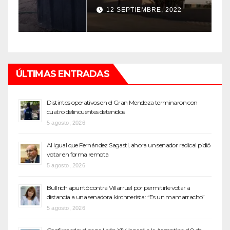
top de Maipú
h
12 SEPTIEMBRE, 2022
ÚLTIMAS ENTRADAS
Distintos operativos en el Gran Mendoza terminaron con
cuatro delincuentes detenidos
5 agosto, 2026
Al igual que Fernández Sagasti, ahora un senador radical pidió
votar en forma remota
5 agosto, 2026
Bullrich apuntó contra Villarruel por permitirle votar a
distancia a una senadora kirchnerista: “Es un mamarracho”
5 agosto, 2026