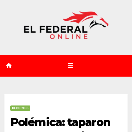
Saltar
al
contenido
DEPORTES
Polémica: taparon