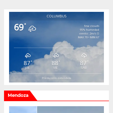
COLUMBUS
69
°
few clouds
95% humedad
viento: 2m/s O
MAX 70 • MIN 67
87
88
87
°
°
°
JUE
VIE
SAB
Predicción extendida
Mendoza