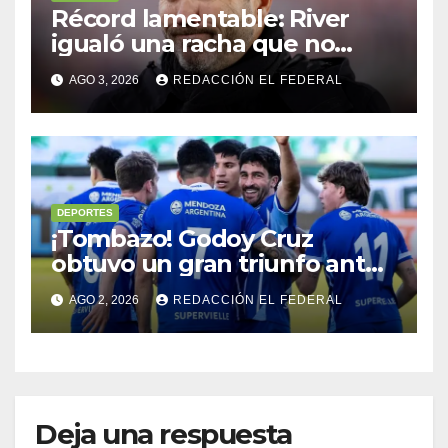
Récord lamentable: River
igualó una racha que no
sufría desde 1911: ¿Coudet
AGO 3, 2026
REDACCIÓN EL FEDERAL
debe irse?
DEPORTES
¡Tombazo! Godoy Cruz
obtuvo un gran triunfo ante
Ferro en Caballito y se
AGO 2, 2026
REDACCIÓN EL FEDERAL
prende
Deja una respuesta