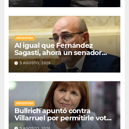
detenidos
ARGENTINA
Al igual que Fernández
Sagasti, ahora un senador
radical pidió votar en forma
5 AGOSTO, 2026
remota
ARGENTINA
Bullrich apuntó contra
Villarruel por permitirle votar
a distancia a una senadora
5 AGOSTO, 2026