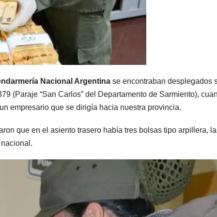
MENDOZA
MENDOZA
Paso Cristo
Distin
ndarmería Nacional Argentina
se encontraban desplegados 
 3.379 (Paraje “San Carlos” del Departamento de Sarmiento), cua
Redentor:
operat
un empresario que se dirigía hacia nuestra provincia.
despejaron la
el Gra
6 AGOSTO, 2026
5 AGOSTO, 2
n que en el asiento trasero había tres bolsas tipo arpillera, la
ruta en Las
Mendo
 nacional.
Cuevas antes
termin
de otro
con cu
temporal con
delinc
unos 1.500
deteni