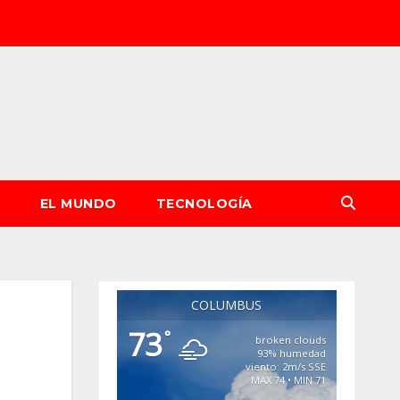
S
EL MUNDO
TECNOLOGÍA
COLUMBUS
73
°
broken clouds
93% humedad
viento: 2m/s SSE
MAX 74 • MIN 71