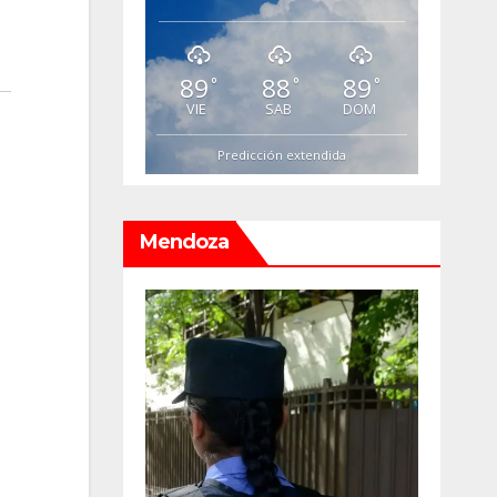
89
88
89
°
°
°
VIE
SAB
DOM
Predicción extendida
Mendoza