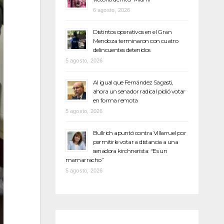
6 agosto, 2026
Distintos operativos en el Gran
Mendoza terminaron con cuatro
delincuentes detenidos
5 agosto, 2026
Al igual que Fernández Sagasti,
ahora un senador radical pidió votar
en forma remota
5 agosto, 2026
Bullrich apuntó contra Villarruel por
permitirle votar a distancia a una
senadora kirchnerista: “Es un
mamarracho”
5 agosto, 2026