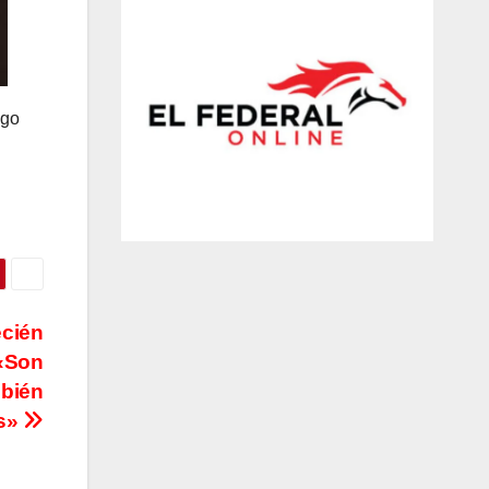
igo
ecién
 «Son
mbién
s»