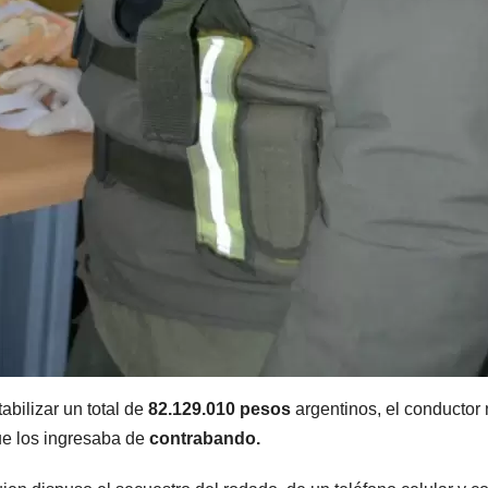
radical pidió
votar a
votar en
distan
forma remota
una s
kirchne
“Es un
mamar
bilizar un total de
82.129.010 pesos
argentinos, el conductor
ue los ingresaba de
contrabando.