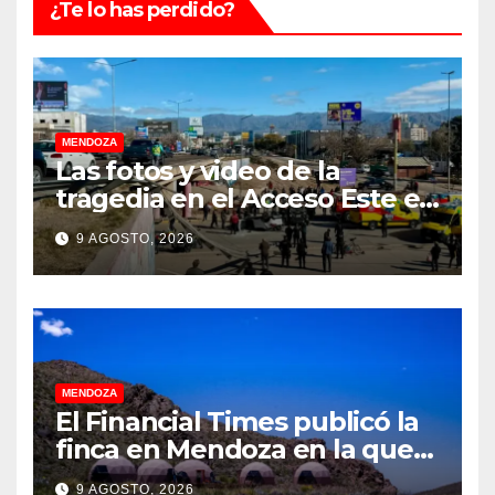
¿Te lo has perdido?
MENDOZA
Las fotos y video de la
tragedia en el Acceso Este en
donde murió un padre de
9 AGOSTO, 2026
familia
MENDOZA
El Financial Times publicó la
finca en Mendoza en la que
CEOs y millonarios de
9 AGOSTO, 2026