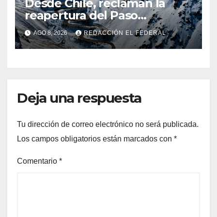
Desde Chile, reclaman la
reapertura del Paso
Internacional Los
AGO 8, 2026
REDACCIÓN EL FEDERAL
Libertadores: pérdidas
millonarias
Deja una respuesta
Tu dirección de correo electrónico no será publicada.
Los campos obligatorios están marcados con
*
Comentario
*