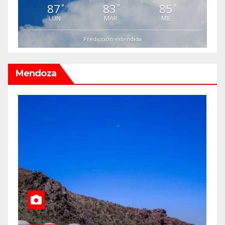
87
83
85
°
°
°
LUN
MAR
MIE
Predicción extendida
Mendoza