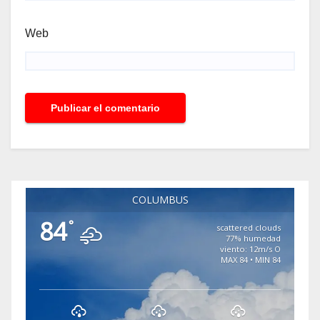
Web
COLUMBUS
84
°
scattered clouds
77% humedad
viento: 12m/s O
MAX 84 • MIN 84