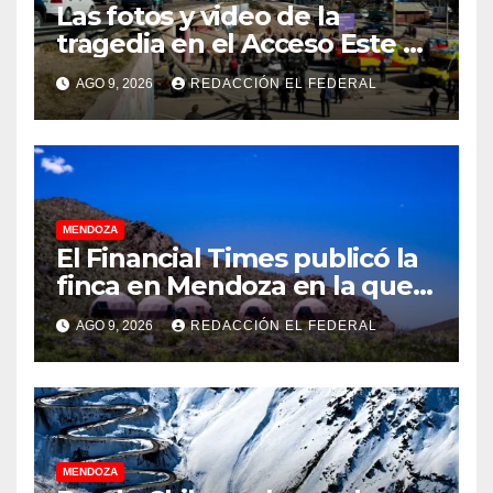
Las fotos y video de la
tragedia en el Acceso Este en
donde murió un padre de
AGO 9, 2026
REDACCIÓN EL FEDERAL
familia
MENDOZA
El Financial Times publicó la
finca en Mendoza en la que
CEOs y millonarios de
AGO 9, 2026
REDACCIÓN EL FEDERAL
empresas tecnológicas
planean enfrentar un posible
“apocalipsis” y guerra
nuclear
MENDOZA