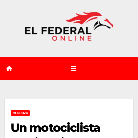
Saltar
al
contenido
MENDOZA
Un motociclista