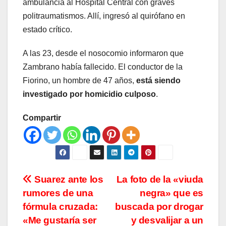
ambulancia al Hospital Central con graves
politraumatismos. Allí, ingresó al quirófano en
estado crítico.
A las 23, desde el nosocomio informaron que
Zambrano había fallecido. El conductor de la
Fiorino, un hombre de 47 años,
está siendo
investigado por homicidio culposo
.
Compartir
Navegación
Suarez ante los
La foto de la «viuda
rumores de una
negra» que es
de
fórmula cruzada:
buscada por drogar
entradas
«Me gustaría ser
y desvalijar a un