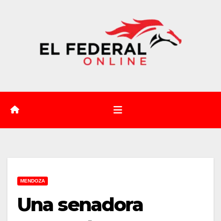
Saltar
al
contenido
MENDOZA
Una senadora