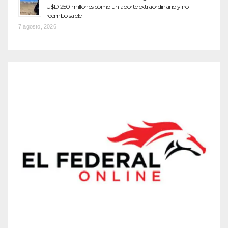
U$D 250 millones cómo un aporte extraordinario y no
reembolsable
7 agosto, 2026