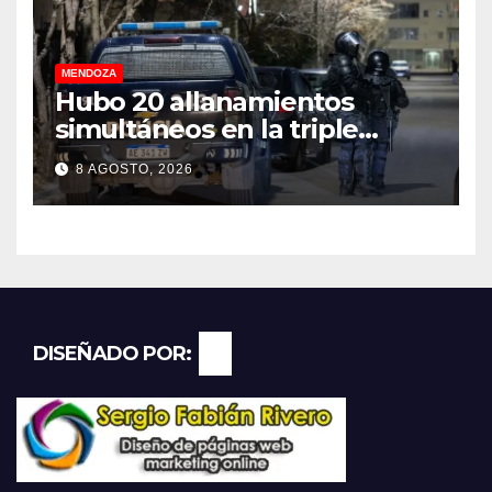
MENDOZA
Hubo 20 allanamientos
simultáneos en la triple
frontera de Luján, Maipú y
8 AGOSTO, 2026
Godoy Cruz
DISEÑADO POR: