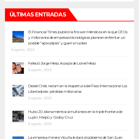
ÚLTIMAS ENTRADAS
El Financial Times publicó la finca en Mendoza en la que CEOs
y millonarios de empresas tecnológicas planean enfrentar un
posible “apocalipsis” y guerra nuclear
9 agosto, 2026
Falleció Jorge Messi, el papá de Lionel Messi
8 agosto, 2026
Desde Chile, reclaman la reapertura del Paso Internacional Los
Libertadores: pérdidas millonarias
8 agosto, 2026
Hubo 20 allanamientos simultáneos en la triple frontera de
Luján, Maipú y Godoy Cruz
8 agosto, 2026
La empresa minera Vicuña le dará al gobierno de San Juan