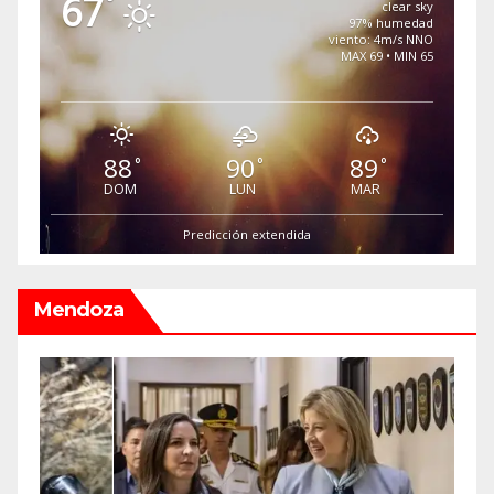
67
°
clear sky
97% humedad
viento: 4m/s NNO
MAX 69 • MIN 65
88
90
89
°
°
°
DOM
LUN
MAR
Predicción extendida
Mendoza