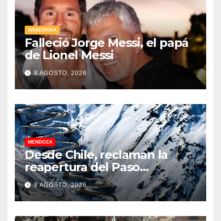
nuclear
ARGENTINA
Falleció Jorge Messi, el papá
de Lionel Messi
8 AGOSTO, 2026
MENDOZA
Desde Chile, reclaman la
reapertura del Paso
Internacional Los
8 AGOSTO, 2026
Libertadores: pérdidas
millonarias