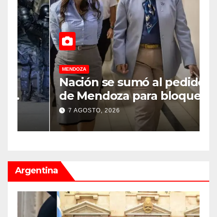
MENDOZA
M
Nación se sumó al pedido
M
de Mendoza para bloquear
v
los celulares en las cárceles
“
7 AGOSTO, 2026
de la provincia
u
Argentina