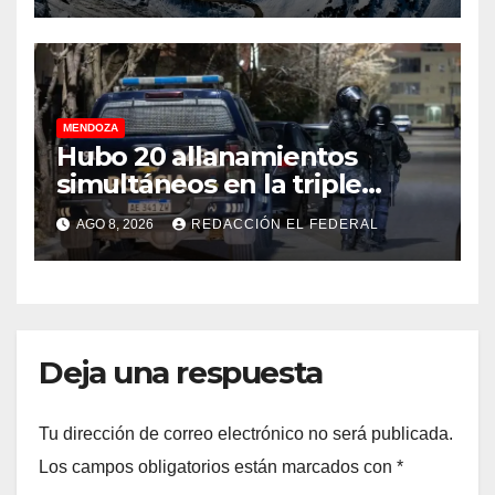
millonarias
MENDOZA
Hubo 20 allanamientos
simultáneos en la triple
frontera de Luján, Maipú y
AGO 8, 2026
REDACCIÓN EL FEDERAL
Godoy Cruz
Deja una respuesta
Tu dirección de correo electrónico no será publicada.
Los campos obligatorios están marcados con
*