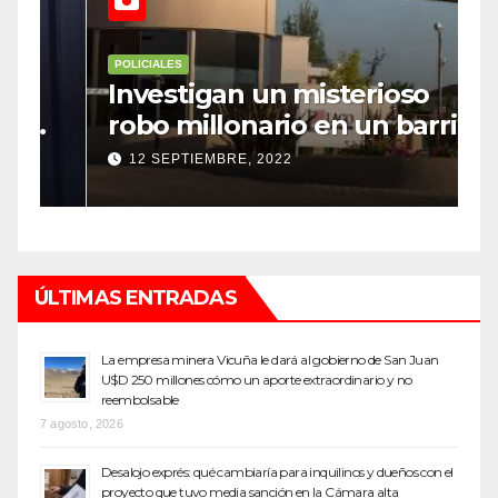
POLICIALES
P
Investigan un misterioso
L
robo millonario en un barrio
s
top de Maipú
h
12 SEPTIEMBRE, 2022
ÚLTIMAS ENTRADAS
La empresa minera Vicuña le dará al gobierno de San Juan
U$D 250 millones cómo un aporte extraordinario y no
reembolsable
7 agosto, 2026
Desalojo exprés: qué cambiaría para inquilinos y dueños con el
proyecto que tuvo media sanción en la Cámara alta