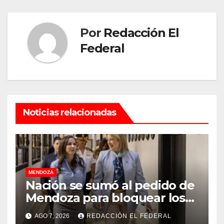
Por
Redacción El
Federal
Noticias relacionadas
MENDOZA
Nación se sumó al pedido de
Mendoza para bloquear los
celulares en las cárceles de
AGO 7, 2026
REDACCIÓN EL FEDERAL
la provincia