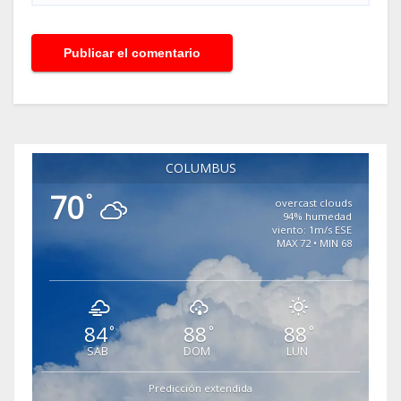
COLUMBUS
70
°
overcast clouds
94% humedad
viento: 1m/s ESE
MAX 72 • MIN 68
84
88
88
°
°
°
SAB
DOM
LUN
Predicción extendida