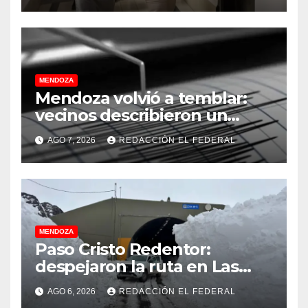
MENDOZA
Mendoza volvió a temblar:
vecinos describieron un
“sacudón” acompañado por
AGO 7, 2026
REDACCIÓN EL FEDERAL
un fuerte estruendo
MENDOZA
Paso Cristo Redentor:
despejaron la ruta en Las
Cuevas antes de otro
AGO 6, 2026
REDACCIÓN EL FEDERAL
temporal con unos 1.500