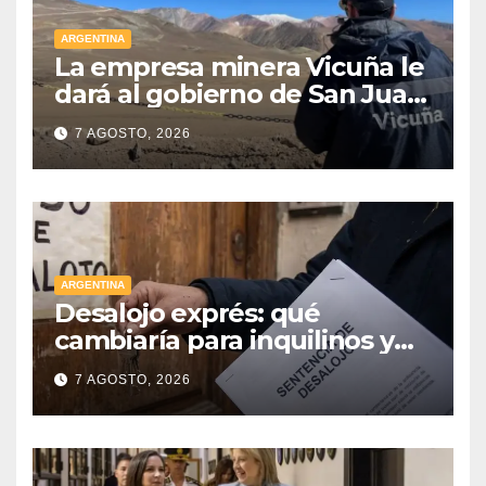
ARGENTINA
La empresa minera Vicuña le
dará al gobierno de San Juan
U$D 250 millones cómo un
7 AGOSTO, 2026
aporte extraordinario y no
reembolsable
ARGENTINA
Desalojo exprés: qué
cambiaría para inquilinos y
dueños con el proyecto que
7 AGOSTO, 2026
tuvo media sanción en la
Cámara alta