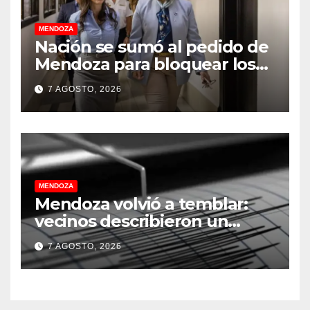
MENDOZA
Nación se sumó al pedido de
Mendoza para bloquear los
celulares en las cárceles de la
7 AGOSTO, 2026
provincia
MENDOZA
Mendoza volvió a temblar:
vecinos describieron un
“sacudón” acompañado por
7 AGOSTO, 2026
un fuerte estruendo