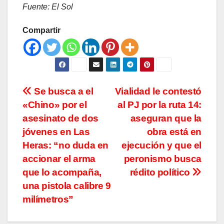
Fuente: El Sol
Compartir
Navegación
Se busca a el
Vialidad le contestó
«Chino» por el
al PJ por la ruta 14:
de
asesinato de dos
aseguran que la
entradas
jóvenes en Las
obra está en
Heras: “no duda en
ejecución y que el
accionar el arma
peronismo busca
que lo acompaña,
rédito político
una pistola calibre 9
milímetros”