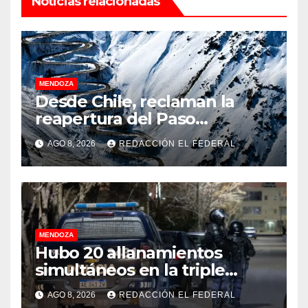
Noticias relacionadas
MENDOZA
Desde Chile, reclaman la
reapertura del Paso
Internacional Los
AGO 8, 2026
REDACCIÓN EL FEDERAL
Libertadores: pérdidas
millonarias
MENDOZA
Hubo 20 allanamientos
simultáneos en la triple
frontera de Luján, Maipú y
AGO 8, 2026
REDACCIÓN EL FEDERAL
Godoy Cruz