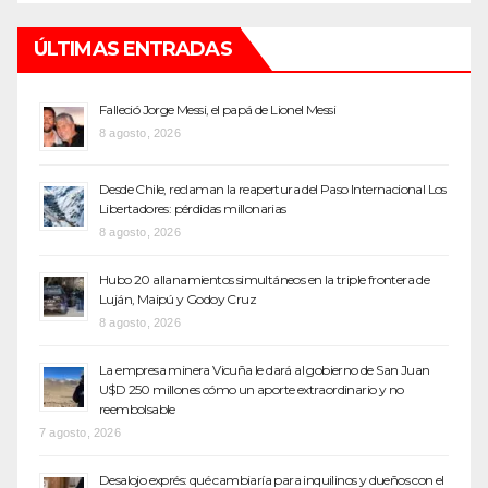
ÚLTIMAS ENTRADAS
Falleció Jorge Messi, el papá de Lionel Messi
8 agosto, 2026
Desde Chile, reclaman la reapertura del Paso Internacional Los
Libertadores: pérdidas millonarias
8 agosto, 2026
Hubo 20 allanamientos simultáneos en la triple frontera de
Luján, Maipú y Godoy Cruz
8 agosto, 2026
La empresa minera Vicuña le dará al gobierno de San Juan
U$D 250 millones cómo un aporte extraordinario y no
reembolsable
7 agosto, 2026
Desalojo exprés: qué cambiaría para inquilinos y dueños con el