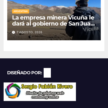
ARGENTINA
La empresa minera Vicuña le
dará al gobierno de San Juan
U$D 250 millones cómo un
7 AGOSTO, 2026
aporte extraordinario y no
reembolsable
DISEÑADO POR: