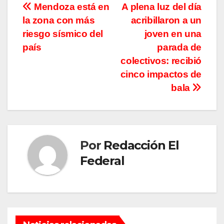
Navegación
Mendoza está en
A plena luz del día
la zona con más
acribillaron a un
de
riesgo sísmico del
joven en una
entradas
país
parada de
colectivos: recibió
cinco impactos de
bala
Por
Redacción El
Federal