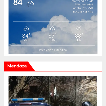
84
scattered clouds
78% humedad
viento: 2m/s SO
MAX 86 • MIN 82
84
87
88
°
°
°
SAB
DOM
LUN
Predicción extendida
Mendoza