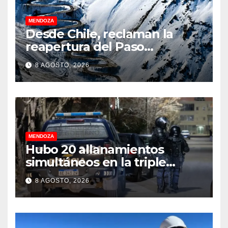
MENDOZA
Desde Chile, reclaman la
reapertura del Paso
Internacional Los
8 AGOSTO, 2026
Libertadores: pérdidas
millonarias
MENDOZA
Hubo 20 allanamientos
simultáneos en la triple
frontera de Luján, Maipú y
8 AGOSTO, 2026
Godoy Cruz