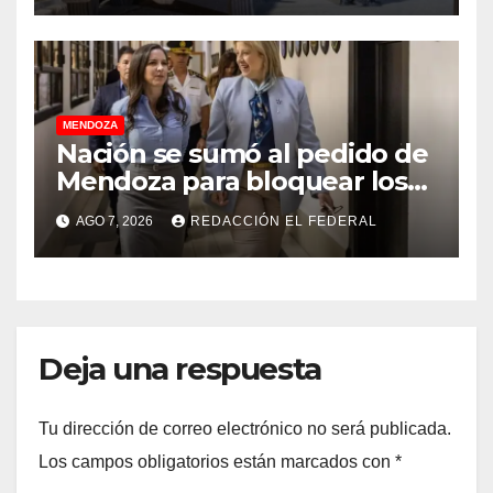
MENDOZA
Nación se sumó al pedido de
Mendoza para bloquear los
celulares en las cárceles de
AGO 7, 2026
REDACCIÓN EL FEDERAL
la provincia
Deja una respuesta
Tu dirección de correo electrónico no será publicada.
Los campos obligatorios están marcados con
*