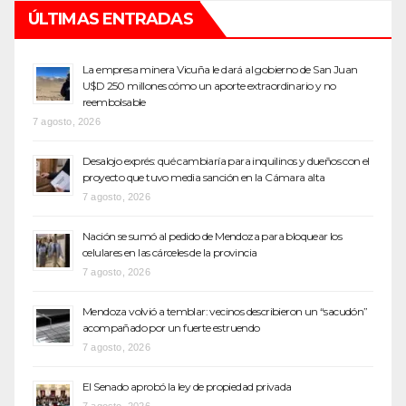
ÚLTIMAS ENTRADAS
La empresa minera Vicuña le dará al gobierno de San Juan
U$D 250 millones cómo un aporte extraordinario y no
reembolsable
7 agosto, 2026
Desalojo exprés: qué cambiaría para inquilinos y dueños con el
proyecto que tuvo media sanción en la Cámara alta
7 agosto, 2026
Nación se sumó al pedido de Mendoza para bloquear los
celulares en las cárceles de la provincia
7 agosto, 2026
Mendoza volvió a temblar: vecinos describieron un “sacudón”
acompañado por un fuerte estruendo
7 agosto, 2026
El Senado aprobó la ley de propiedad privada
7 agosto, 2026