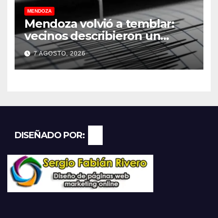
MENDOZA
Mendoza volvió a temblar:
vecinos describieron un
“sacudón” acompañado por
7 AGOSTO, 2026
un fuerte estruendo
DISEÑADO POR: