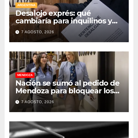
ARGENTINA
Desalojo exprés: qué
cambiaría para inquilinos y
dueños con el proyecto que
7 AGOSTO, 2026
tuvo media sanción en la
Cámara alta
MENDOZA
Nación se sumó al pedido de
Mendoza para bloquear los
celulares en las cárceles de la
7 AGOSTO, 2026
provincia