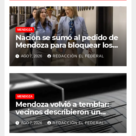
MENDOZA
Nación se sumó al pedido de
Mendoza para bloquear los
celulares en las cárceles de
AGO 7, 2026
REDACCIÓN EL FEDERAL
la provincia
MENDOZA
Mendoza volvió a temblar:
vecinos describieron un
“sacudón” acompañado por
AGO 7, 2026
REDACCIÓN EL FEDERAL
un fuerte estruendo