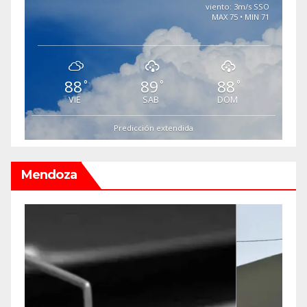
viento: 3m/s SSO
MAX 75 • MIN 71
88
89
88
°
°
°
VIE
SAB
DOM
Predicción extendida
Mendoza