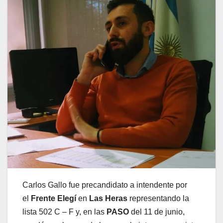
Carlos Gallo fue precandidato a intendente por
el
Frente Elegí
en
Las Heras
representando la
lista 502 C – F y, en las
PASO
del 11 de junio,