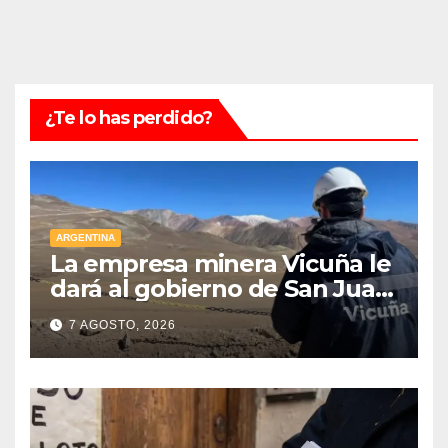
¿Te lo has perdido?
ARGENTINA
La empresa minera Vicuña le
dará al gobierno de San Juan
U$D 250 millones cómo un
7 AGOSTO, 2026
aporte extraordinario y no
reembolsable