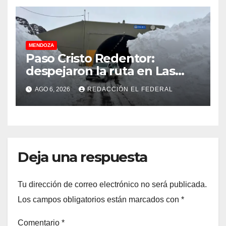
MENDOZA
Paso Cristo Redentor:
despejaron la ruta en Las
Cuevas antes de otro
AGO 6, 2026
REDACCIÓN EL FEDERAL
temporal con unos 1.500
camiones varados
Deja una respuesta
Tu dirección de correo electrónico no será publicada.
Los campos obligatorios están marcados con
*
Comentario
*