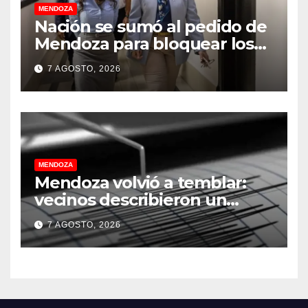
MENDOZA
Nación se sumó al pedido de
Mendoza para bloquear los
celulares en las cárceles de la
7 AGOSTO, 2026
provincia
MENDOZA
Mendoza volvió a temblar:
vecinos describieron un
“sacudón” acompañado por
7 AGOSTO, 2026
un fuerte estruendo