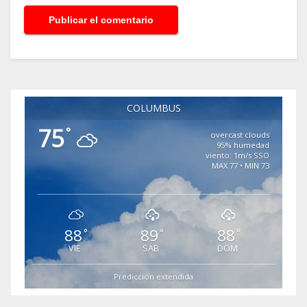
COLUMBUS
75
°
overcast clouds
95% humedad
viento: 1m/s SSO
MAX 77 • MIN 73
88
89
88
°
°
°
VIE
SAB
DOM
Predicción extendida