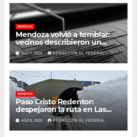
MENDOZA
Mendoza volvió a temblar:
vecinos describieron un
“sacudón” acompañado por
AGO 7, 2026
REDACCIÓN EL FEDERAL
un fuerte estruendo
MENDOZA
Paso Cristo Redentor:
despejaron la ruta en Las
Cuevas antes de otro
AGO 6, 2026
REDACCIÓN EL FEDERAL
temporal con unos 1.500
camiones varados