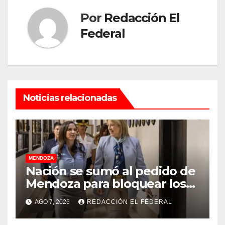
Por
Redacción El
Federal
Noticias relacionadas
MENDOZA
Nación se sumó al pedido de
Mendoza para bloquear los
celulares en las cárceles de
AGO 7, 2026
REDACCIÓN EL FEDERAL
la provincia