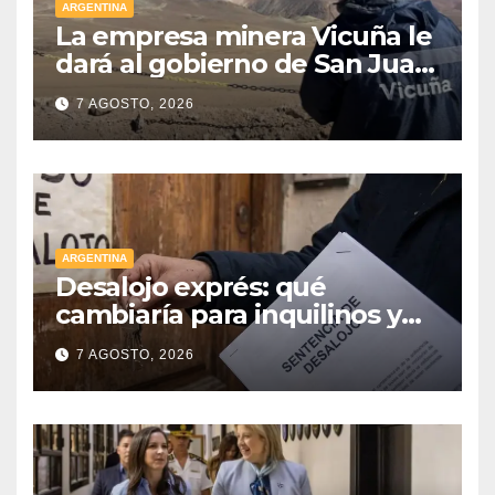
ARGENTINA
La empresa minera Vicuña le
dará al gobierno de San Juan
U$D 250 millones cómo un
7 AGOSTO, 2026
aporte extraordinario y no
reembolsable
ARGENTINA
Desalojo exprés: qué
cambiaría para inquilinos y
dueños con el proyecto que
7 AGOSTO, 2026
tuvo media sanción en la
Cámara alta