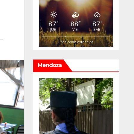
87
88
87
°
°
°
JUE
VIE
SAB
Predicción extendida
Mendoza