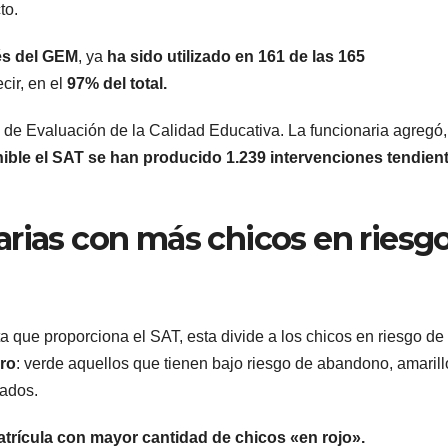
to.
camiones
varados
vés del GEM
, ya
ha sido utilizado en 161 de las 165
ir, en el
97% del total.
ón de Evaluación de la Calidad Educativa. La funcionaria agregó,
ble el SAT se han producido 1.239 intervenciones tendien
arias con más chicos en riesg
ARGENTINA
ARGENTINA
Al igual que
Bullric
ta que proporciona el SAT, esta divide a los chicos en riesgo de
Fernández
apuntó
oro
: verde aquellos que tienen bajo riesgo de abandono, amarill
cados.
Sagasti, ahora
Villarr
5 AGOSTO, 2026
5 AGOSTO, 2
un senador
permiti
trícula con mayor cantidad de chicos «en rojo».