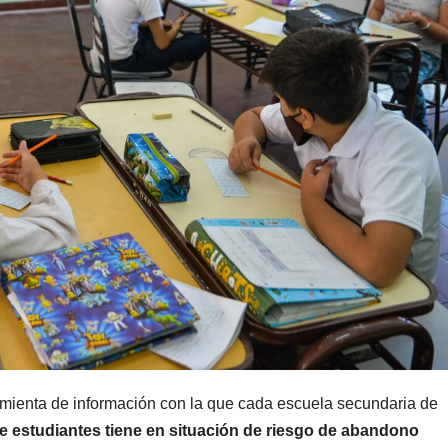
MENDOZA
MENDOZA
Paso Cristo
Distin
Redentor:
operat
despejaron la
el Gran
6 AGOSTO, 2026
5 AGOSTO, 2
ruta en Las
Mendo
Cuevas antes
termin
de otro
con cu
temporal con
delinc
mienta de información con la que cada escuela secundaria de
unos 1.500
deteni
e estudiantes tiene en situación de riesgo de abandono