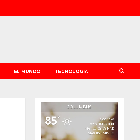
S
EL MUNDO
TECNOLOGÍA
COLUMBUS
85
°
clear sky
59% humedad
viento: 3m/s NNE
MAX 86 • MIN 83