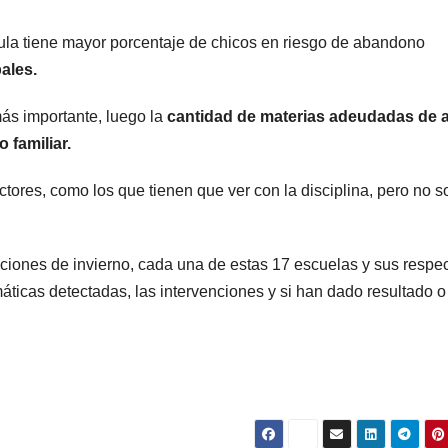
POLICIALES
POLICIALES
Delincuente
Cayer
cula tiene mayor porcentaje de chicos en riesgo de abandono
ales.
abusó de una
miemb
anciana tras
una b
ás importante, luego la
cantidad de materias adeudadas de 
6 JUNIO, 2023
20 FEBRERO
 familiar.
ingresar en su
que se
casa de
disfra
ores, como los que tienen que ver con la disciplina, pero no s
Mendoza para
policía
robarle: fue
robar
ciones de invierno, cada una de estas 17 escuelas y sus respec
áticas detectadas, las intervenciones y si han dado resultado o
filmado
cuando
escapaba