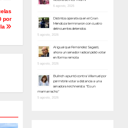
6 agosto, 2026
uelas
0 por
Distintos operativos en el Gran
Mendoza terminaron con cuatro
ela
delincuentes detenidos
5 agosto, 2026
Al igual que Fernández Sagasti,
ahora un senador radical pidió votar
en forma remota
5 agosto, 2026
Bullrich apuntó contra Villarruel por
permitirle votar a distancia a una
senadora kirchnerista: “Es un
mamarracho”
5 agosto, 2026