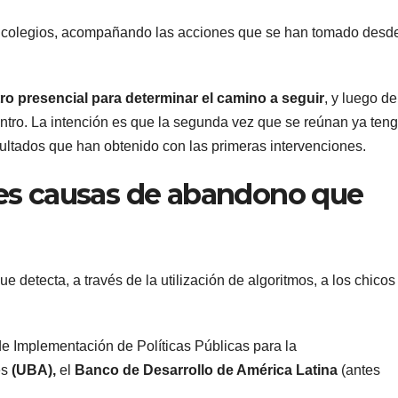
radical pidió
votar a
s colegios, acompañando las acciones que se han tomado desde
votar en
distanc
forma remota
una se
o presencial para determinar el camino a seguir
, y luego de
tro. La intención es que la segunda vez que se reúnan ya ten
kirchne
ltados que han obtenido con las primeras intervenciones.
“Es un
ales causas de abandono que
mamar
detecta, a través de la utilización de algoritmos, a los chicos
de Implementación de Políticas Públicas para la
es
(UBA),
el
Banco de Desarrollo de América Latina
(antes