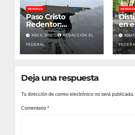
MENDOZA
MENDOZ
Paso Cristo
Dist
Redentor:
en e
despejaron la ruta
term
AGO 6, 2026
REDACCIÓN EL
AGO 5
en Las Cuevas antes
cuat
de otro temporal
FEDERAL
dete
FEDERA
con unos 1.500
camiones varados
Deja una respuesta
Tu dirección de correo electrónico no será publicada.
Comentario
*