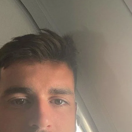
y dueños con
el proyecto
que tuvo
media
sanción en la
Cámara alta