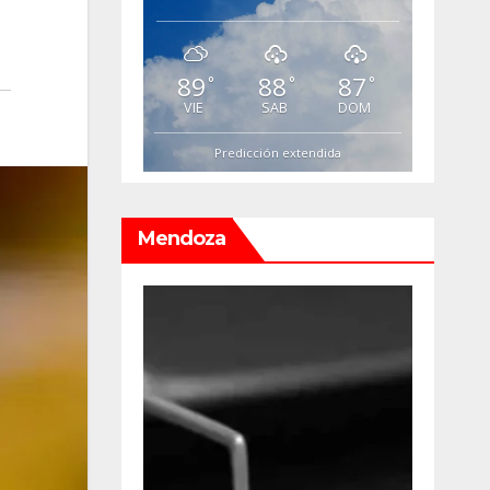
89
88
87
°
°
°
VIE
SAB
DOM
Predicción extendida
Mendoza