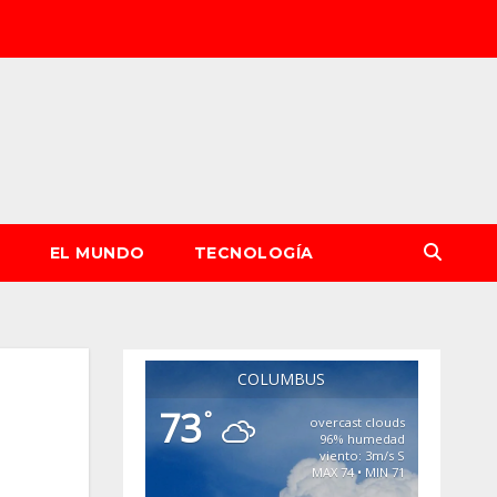
S
EL MUNDO
TECNOLOGÍA
COLUMBUS
73
°
overcast clouds
96% humedad
viento: 3m/s S
MAX 74 • MIN 71