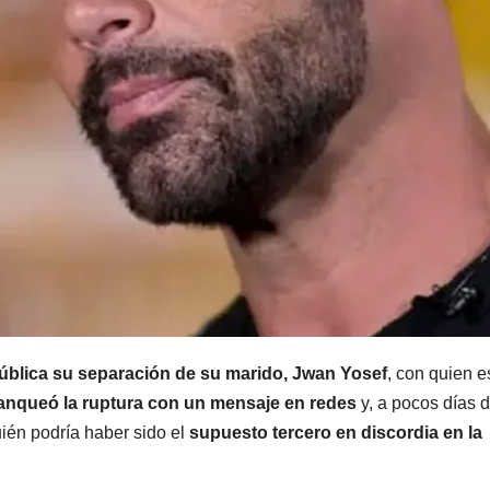
MENDOZA
MENDOZA
Nación se
Mendo
sumó al
volvió 
pedido de
tembla
7 AGOSTO, 2026
7 AGOSTO, 2
Mendoza para
vecino
bloquear los
descri
pública su separación de su marido, Jwan Yosef
, con quien e
celulares en
un “sa
anqueó la ruptura con un mensaje en redes
y, a pocos días d
las cárceles de
acomp
ién podría haber sido el
supuesto tercero en discordia en la
la provincia
por un