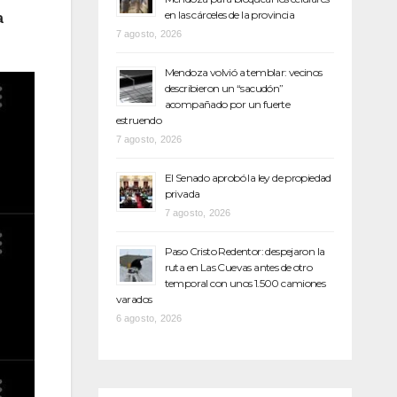
en las cárceles de la provincia
a
7 agosto, 2026
Mendoza volvió a temblar: vecinos
describieron un “sacudón”
acompañado por un fuerte
estruendo
7 agosto, 2026
El Senado aprobó la ley de propiedad
privada
7 agosto, 2026
Paso Cristo Redentor: despejaron la
ruta en Las Cuevas antes de otro
temporal con unos 1.500 camiones
varados
6 agosto, 2026