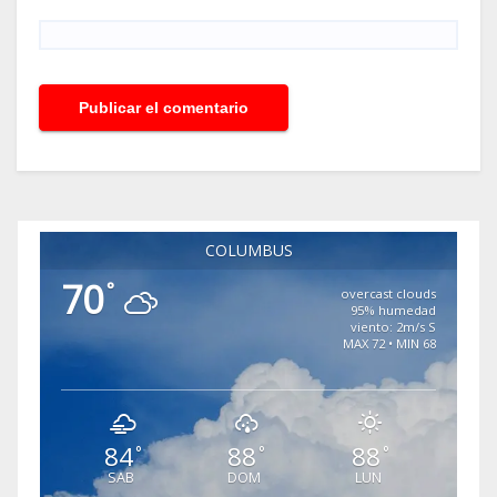
COLUMBUS
70
°
overcast clouds
95% humedad
viento: 2m/s S
MAX 72 • MIN 68
84
88
88
°
°
°
SAB
DOM
LUN