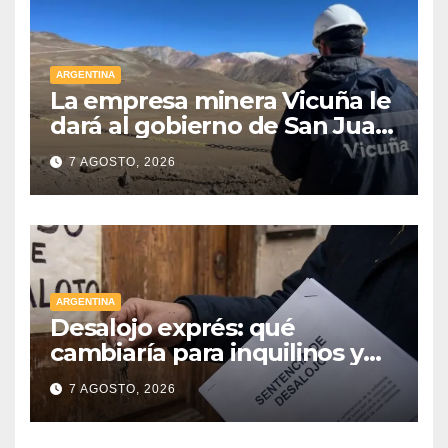
ARGENTINA
La empresa minera Vicuña le
dará al gobierno de San Juan
U$D 250 millones cómo un
7 AGOSTO, 2026
aporte extraordinario y no
reembolsable
ARGENTINA
Desalojo exprés: qué
cambiaría para inquilinos y
dueños con el proyecto que
7 AGOSTO, 2026
tuvo media sanción en la
Cámara alta