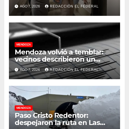
celulares en las cárceles de
AGO 7, 2026
REDACCIÓN EL FEDERAL
la provincia
MENDOZA
Mendoza volvió a temblar:
vecinos describieron un
“sacudón” acompañado por
AGO 7, 2026
REDACCIÓN EL FEDERAL
un fuerte estruendo
MENDOZA
Paso Cristo Redentor:
despejaron la ruta en Las