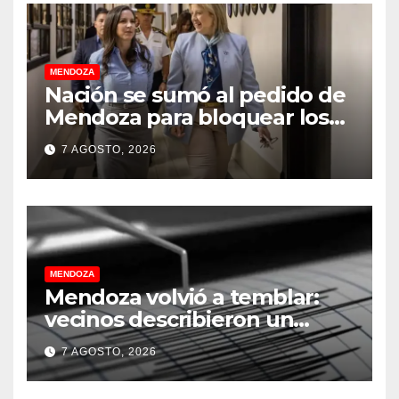
MENDOZA
Nación se sumó al pedido de
Mendoza para bloquear los
celulares en las cárceles de la
7 AGOSTO, 2026
provincia
MENDOZA
Mendoza volvió a temblar:
vecinos describieron un
“sacudón” acompañado por
7 AGOSTO, 2026
un fuerte estruendo