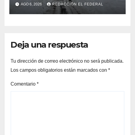
Cuevas antes de otro
AGO 6, 2026
REDACCIÓN EL FEDERAL
temporal con unos 1.500
camiones varados
Deja una respuesta
Tu dirección de correo electrónico no será publicada.
Los campos obligatorios están marcados con
*
Comentario
*