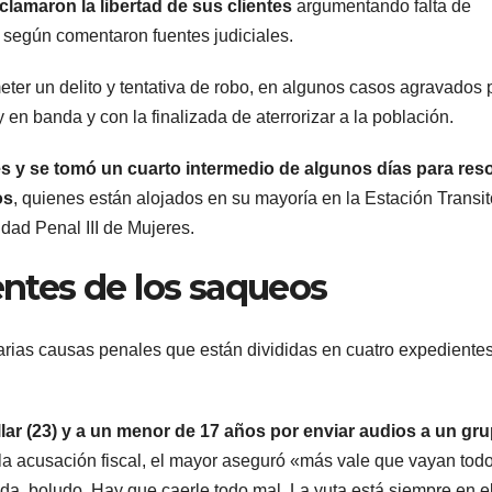
lamaron la libertad de sus clientes
argumentando falta de
camiones
, según comentaron fuentes judiciales.
varados
eter un delito y tentativa de robo, en algunos casos agravados 
n banda y con la finalizada de aterrorizar a la población.
es y se tomó un cuarto intermedio de algunos días para res
os
, quienes están alojados en su mayoría en la Estación Transit
dad Penal III de Mujeres.
entes de los saqueos
ARGENTINA
ARGENTINA
arias causas penales que están divididas en cuatro expediente
Al igual que
Bullri
Fernández
apuntó
ar (23) y a un menor de 17 años por enviar audios a un gr
Sagasti, ahora
Villarr
5 AGOSTO, 2026
5 AGOSTO, 
la acusación fiscal, el mayor aseguró «más vale que vayan tod
un senador
permit
a, boludo. Hay que caerle todo mal. La yuta está siempre en e