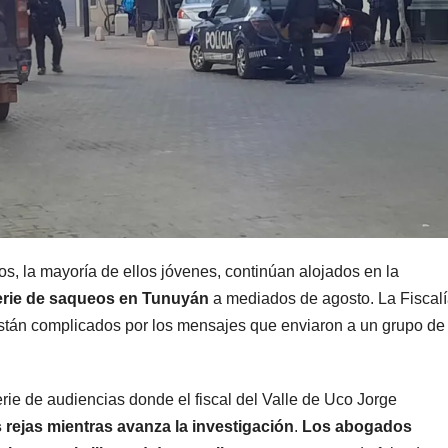
MENDOZA
MENDOZA
Paso Cristo
Distin
Redentor:
operat
despejaron la
el Gra
6 AGOSTO, 2026
5 AGOSTO, 
os, la mayoría de ellos jóvenes, continúan alojados en la
ruta en Las
Mend
erie de saqueos en Tunuyán
a mediados de agosto. La Fiscal
Cuevas antes
termi
 están complicados por los mensajes que enviaron a un grupo de
de otro
con cu
temporal con
delinc
erie de audiencias donde el fiscal del Valle de Uco Jorge
unos 1.500
deten
s rejas mientras avanza la investigación
.
Los abogados