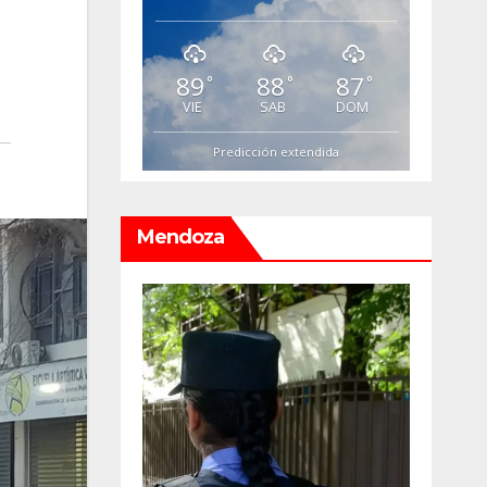
89
88
87
°
°
°
VIE
SAB
DOM
Predicción extendida
Mendoza