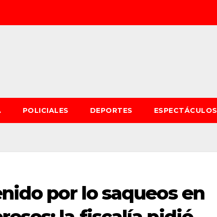
A
POLICIALES
DEPORTES
ESPECTÁCULO
enido por lo saqueos en
sos: la fiscalía pidió