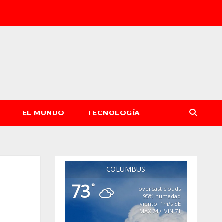
S
EL MUNDO
TECNOLOGÍA
COLUMBUS
73
°
overcast clouds
95% humedad
viento: 1m/s SE
MAX 74 • MIN 71