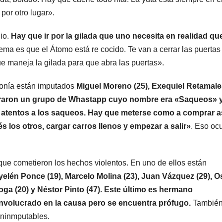
por otro lugar».
radical pidió
votar 
votar en
distan
dio.
Hay que ir por la gilada que uno necesita en realidad qu
 tema es que el Átomo está re cocido. Te van a cerrar las puertas
forma remota
una s
ue maneja la gilada para que abra las puertas».
kirchn
tonía están imputados
Miguel Moreno (25), Exequiel Retamale
“Es un
tegraron un grupo de Whastapp cuyo nombre era «Saqueos» 
mamar
atentos a los saqueos. Hay que meterse como a comprar a
 los otros, cargar carros llenos y empezar a salir»
. Eso ocu
que cometieron los hechos violentos. En uno de ellos están
Ayelén Ponce (19), Marcelo Molina (23), Juan Vázquez (29), O
roga (20) y Néstor Pinto (47). Este último es hermano
involucrado en la causa pero se encuentra prófugo.
Tambié
ininmputables.