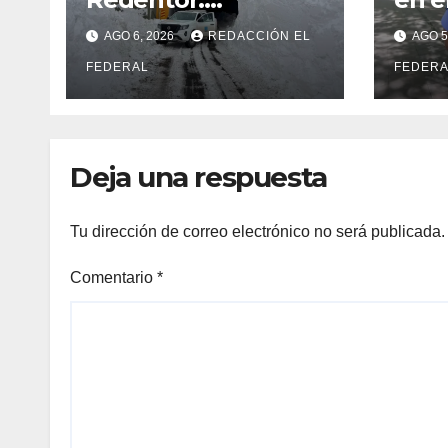
despejaron la ruta
term
AGO 6, 2026
REDACCIÓN EL
AGO 5
en Las Cuevas antes
cuat
de otro temporal
FEDERAL
dete
FEDERA
con unos 1.500
camiones varados
Deja una respuesta
Tu dirección de correo electrónico no será publicada.
Comentario
*