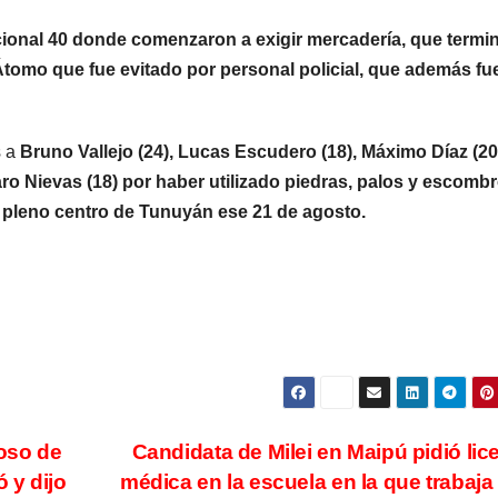
POLICIALES
POLICIALES
Delincuente
Cayer
acional 40 donde comenzaron a exigir mercadería, que termi
omo que fue evitado por personal policial, que además fu
abusó de una
miemb
anciana tras
una b
6 JUNIO, 2023
20 FEBRERO
s a
Bruno Vallejo (24), Lucas Escudero (18), Máximo Díaz (20
ingresar en su
que s
aro Nievas (18) por haber utilizado piedras, palos y escomb
casa de
disfra
 pleno centro de Tunuyán ese 21 de agosto.
Mendoza para
policí
robarle: fue
robar
filmado
cuando
escapaba
hoso de
Candidata de Milei en Maipú pidió lic
 y dijo
médica en la escuela en la que trabaja