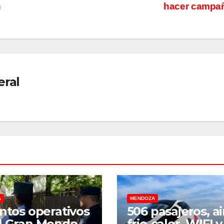
n
hacer campa
eral
A
MENDOZA
intos operativos
506 pasajeros, ai
l Gran Mendoza
frio-calor, WIFI y