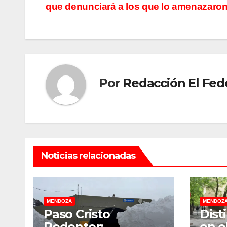
de
que denunciará a los que lo amenazaro
entradas
Por
Redacción El Fed
Noticias relacionadas
MENDOZA
MENDOZ
Paso Cristo
Dist
Redentor:
en e