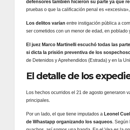
defensores también hicieron su parte ya que rec
pruebas o que la calificación penal es «excesiva»
Los delitos varían
entre instigación pública a com
ser cometidos con un menor de edad, en poblado y e
El juez Marco Martinelli escuchó todas las part
si dicta la prisión preventiva de los sospechos
de Detenidos y Aprehendidos (Estrada) y en la Uni
El detalle de los expedi
Los hechos ocurridos el 21 de agosto generaron v
principales.
Por un lado, el que tiene imputados a
Leonel Cuell
de Whastapp organizando los saqueos
. Según 
guachos, así somos una banda. En el Vea es la ond