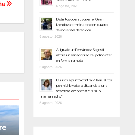
ña
6 agosto, 2026
Distintos operativos en el Gran
Mendoza terminaron con cuatro
delincuentes detenidos
5 agosto, 2026
Al igual que Fernández Sagasti,
ahora un senador radical pidió votar
en forma remota
5 agosto, 2026
Bullrich apuntó contra Villarruel por
permitirle votar a distancia a una
senadora kirchnerista: “Es un
mamarracho”
5 agosto, 2026
re