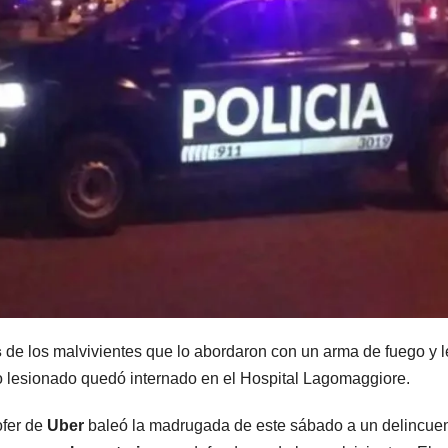
MENDOZA
MENDOZA
Paso Cristo
Distin
Redentor:
operat
despejaron la
el Gra
6 AGOSTO, 2026
5 AGOSTO, 
ruta en Las
Mendo
Cuevas antes
termi
de otro
con cu
s
de los malvivientes que lo abordaron con un arma de fuego y l
so lesionado quedó internado en el Hospital Lagomaggiore.
temporal con
delinc
ofer de
Uber
baleó la madrugada de este sábado a un delincue
unos 1.500
deteni