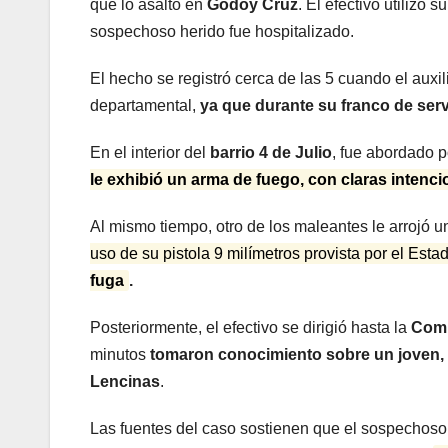
que lo asaltó en
Godoy Cruz
. El efectivo utilizó s
sospechoso herido fue hospitalizado.
El hecho se registró cerca de las 5 cuando el auxil
departamental,
ya que durante su franco de servi
En el interior del
barrio 4 de Julio
, fue abordado p
le exhibió un arma de fuego, con claras intenc
Al mismo tiempo, otro de los maleantes le arrojó un
uso de su pistola 9 milímetros provista por el Esta
fuga
.
Posteriormente, el efectivo se dirigió hasta la
Comi
minutos
tomaron conocimiento sobre un joven,
Lencinas
.
Las fuentes del caso sostienen que el sospechoso