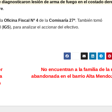
e diagnosticaron lesión de arma de fuego en el costado de
radical pidió
votar 
re
.
votar en
distan
 la
Oficina Fiscal Nº 4
de la
Comisaría 27ª
. También tomó
forma remota
una s
d
(
IGS
), para analizar el accionar del efectivo.
kirchn
“Es un
mamar
or
No encuentran a la familia de la
a
abandonada en el barrio Alta Mend
s