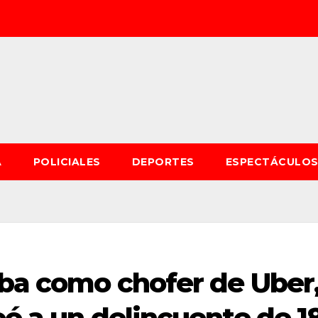
A
POLICIALES
DEPORTES
ESPECTÁCULO
aba como chofer de Uber
eó a un delincuente de 1