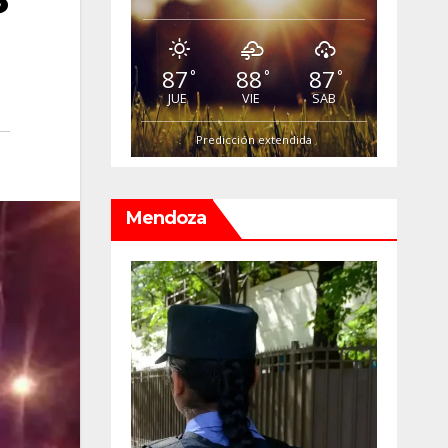
87
88
87
°
°
°
JUE
VIE
SAB
Predicción extendida
Mendoza