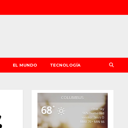
S
EL MUNDO
TECNOLOGÍA
COLUMBUS
68
°
clear sky
,
96% humedad
viento: 3m/s O
MAX 70 • MIN 66
8