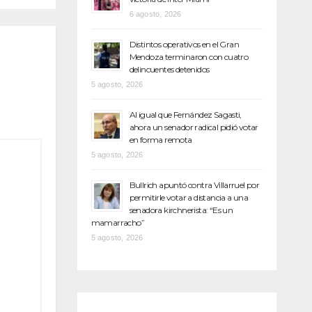
6 agosto, 2026
Distintos operativos en el Gran
Mendoza terminaron con cuatro
delincuentes detenidos
5 agosto, 2026
Al igual que Fernández Sagasti,
ahora un senador radical pidió votar
en forma remota
5 agosto, 2026
Bullrich apuntó contra Villarruel por
permitirle votar a distancia a una
senadora kirchnerista: “Es un
mamarracho”
5 agosto, 2026