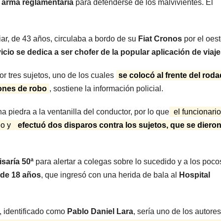
u
arma reglamentaria
para defenderse de los malvivientes. El
camiones
varados
iar, de 43 años, circulaba a bordo de su
Fiat Cronos
por el oes
cio se dedica a ser chofer de la popular aplicación de viaje
or tres sujetos, uno de los cuales
se colocó al frente del rod
iones de robo
, sostiene la información policial.
a piedra a la ventanilla del conductor, por lo que
el funcionario
do y
efectuó dos disparos contra los sujetos, que se dieron
ARGENTINA
ARGENTINA
Al igual que
Bullric
saría 50ª
para alertar a colegas sobre lo sucedido y a los poco
 de 18 años
, que ingresó con una herida de bala al
Hospital
Fernández
apuntó
Sagasti, ahora
Villarr
5 AGOSTO, 2026
5 AGOSTO, 
, identificado como
Pablo Daniel Lara
, sería uno de los autores
un senador
permit