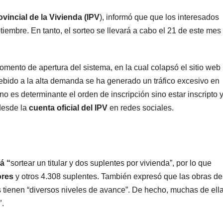
estr
ovincial de la Vivienda (IPV
), informó que que los interesados
iembre. En tanto, el sorteo se llevará a cabo el 21 de este mes
omento de apertura del sistema, en la cual colapsó el sitio web 
ebido a la alta demanda se ha generado un tráfico excesivo en
no es determinante el orden de inscripción sino estar inscripto 
 desde la
cuenta oficial del IPV
en redes sociales.
ARGENTINA
ARGENTIN
La empresa
Des
á “
sortear un titular y dos suplentes por vivienda”, por lo que
ores
y otros 4.308 suplentes. También expresó que las obras de
minera Vicuña
expr
s tienen “diversos niveles de avance”. De hecho, muchas de ell
le dará al
cam
7 AGOSTO, 2026
7 AGO
″.
gobierno de
para