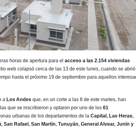
MENDOZA
MENDOZA
Nación se
Men
sumó al
volvi
eras horas de apertura para el
acceso a las 2.154 viviendas
sitio web colapsó cerca de las 13 de este lunes, cuando se abrió
pedido de
temb
7 AGOSTO, 2026
7 AGOST
iempo hasta el próximo 19 de septiembre para aquellos interes
Mendoza para
veci
bloquear los
desc
n a
Los Andes
que, en un corte a las 8 de este martes, han
celulares en
un “
las que se inscribieron y optaron por uno de los
61
 zonas urbanas de los departamentos de la
Capital, Las Heras,
las cárceles de
aco
 San Rafael, San Martín, Tunuyán, General Alvear, Junín y
la provincia
por u