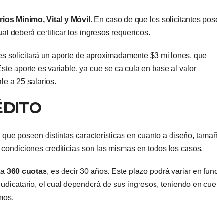
POLICIALES
POLICIAL
Delincuente
Cay
ios Mínimo, Vital y Móvil
. En caso de que los solicitantes po
al deberá certificar los ingresos requeridos.
abusó de una
mie
anciana tras
una
les solicitará un aporte de aproximadamente $3 millones, que
6 JUNIO, 2023
20 FE
ste aporte es variable, ya que se calcula en base al valor
ingresar en su
que
le a 25 salarios.
casa de
dis
ÉDITO
Mendoza para
poli
robarle: fue
rob
a que poseen distintas características en cuanto a diseño, tamañ
filmado
 condiciones crediticias son las mismas en todos los casos.
cuando
ta
360 cuotas
, es decir 30 años. Este plazo podrá variar en fun
escapaba
udicatario, el cual dependerá de sus ingresos, teniendo en cue
mos.