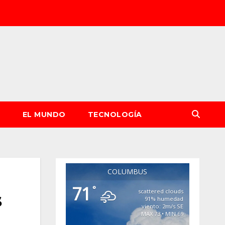
S
EL MUNDO
TECNOLOGÍA
COLUMBUS
71
°
scattered clouds
s
91% humedad
viento: 2m/s SE
MAX 73 • MIN 69