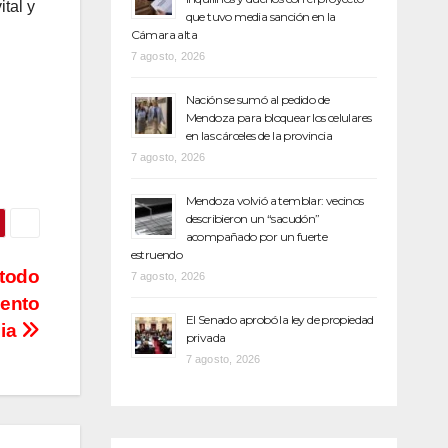
ital y
que tuvo media sanción en la
Cámara alta
7 agosto, 2026
Nación se sumó al pedido de
Mendoza para bloquear los celulares
en las cárceles de la provincia
7 agosto, 2026
Mendoza volvió a temblar: vecinos
describieron un “sacudón”
acompañado por un fuerte
estruendo
 todo
7 agosto, 2026
iento
El Senado aprobó la ley de propiedad
cia
privada
7 agosto, 2026