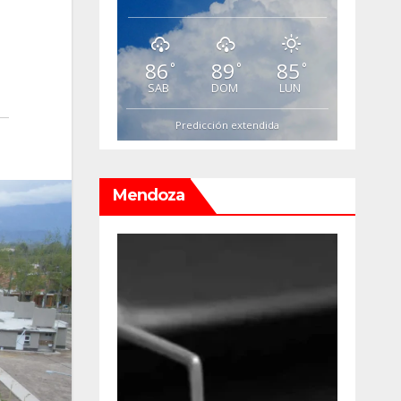
86
89
85
°
°
°
SAB
DOM
LUN
Predicción extendida
Mendoza