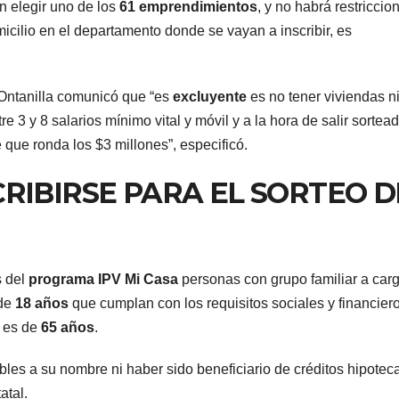
n elegir uno de los
61 emprendimientos
, y no habrá restriccio
San Juan U$D
y d
micilio en el departamento donde se vayan a inscribir, es
250 millones
el p
cómo un
que
 Ontanilla comunicó que “es
excluyente
es no tener viviendas n
e 3 y 8 salarios mínimo vital y móvil y a la hora de salir sortea
aporte
med
 que ronda los $3 millones”, especificó.
extraordinario
sanc
RIBIRSE PARA EL SORTEO D
y no
Cáma
reembolsable
s del
programa IPV Mi Casa
personas con grupo familiar a carg
 de
18 años
que cumplan con los requisitos sociales y financier
d es de
65 años
.
es a su nombre ni haber sido beneficiario de créditos hipoteca
atal.