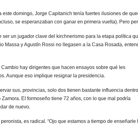
estr
a este domingo, Jorge Capitanich tenía fuertes ilusiones de que
incluso, se esperanzaban con ganar en primera vuelta). Pero per
e ser un jugador clave del kirchnerismo para la etapa política q
io Massa y Agustín Rossi no llegasen a la Casa Rosada, enten
el Cambio hay dirigentes que hacen ensayos sobre qué les
os. Aunque eso implique resignar la presidencia.
var sus, provincias, solo dos tienen bastante influencia dentro
ARGENTINA
ARGENTINA
do Zamora. El formoseño tiene 72 años, con lo que mal podría
La empresa
Desal
 dar de nuevo.
minera Vicuña
expré
peronista, es radical. “Ojo que estamos a tiempo de enseñarle 
le dará al
cambi
7 AGOSTO, 2026
7 AGOSTO
gobierno de
para 