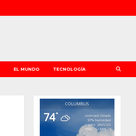
S
EL MUNDO
TECNOLOGÍA
COLUMBUS
74
°
overcast clouds
97% humedad
viento: 2m/s SO
MAX 75 • MIN 72