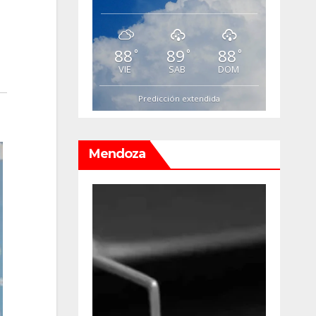
88
89
88
°
°
°
VIE
SAB
DOM
Predicción extendida
Mendoza