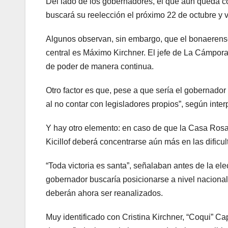
Del lado de los gobernadores, el que aún queda co
buscará su reelección el próximo 22 de octubre y
Algunos observan, sin embargo, que el bonaerense
central es Máximo Kirchner. El jefe de La Cámpora
de poder de manera continua.
Otro factor es que, pese a que sería el gobernador
al no contar con legisladores propios”, según inter
Y hay otro elemento: en caso de que la Casa Rosad
Kicillof deberá concentrarse aún más en las dificul
“Toda victoria es santa”, señalaban antes de la el
gobernador buscaría posicionarse a nivel nacional,
deberán ahora ser reanalizados.
Muy identificado con Cristina Kirchner, “Coqui” Ca