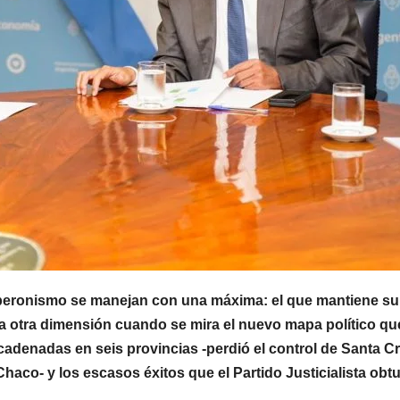
MENDOZA
MENDOZA
Nación se
Mend
sumó al
volvi
pedido de
tembl
7 AGOSTO, 2026
7 AGOSTO
Mendoza para
vecin
bloquear los
descr
 peronismo se manejan con una máxima: el que mantiene su
celulares en
un “
ra otra dimensión cuando se mira el nuevo mapa político qu
las cárceles de
acom
cadenadas en seis provincias -perdió el control de Santa Cr
haco- y los escasos éxitos que el Partido Justicialista obt
la provincia
por u