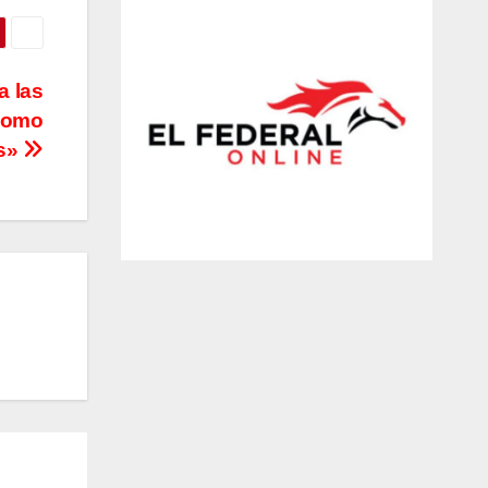
a las
 como
s»