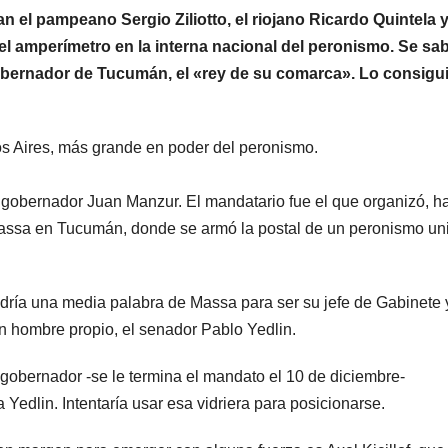
 el pampeano Sergio Ziliotto, el riojano Ricardo Quintela y
San Juan U$D
y du
 amperímetro en la interna nacional del peronismo. Se sab
250 millones
el pr
gobernador de Tucumán, el «rey de su comarca». Lo consigu
cómo un
que 
aporte
medi
s Aires, más grande en poder del peronismo.
extraordinario
sanci
l gobernador Juan Manzur. El mandatario fue el que organizó, h
y no
Cámar
Massa en Tucumán, donde se armó la postal de un peronismo un
reembolsable
dría una media palabra de Massa para ser su jefe de Gabinete 
un hombre propio, el senador Pablo Yedlin.
gobernador -se le termina el mandato el 10 de diciembre-
edlin. Intentaría usar esa vidriera para posicionarse.