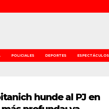
A
POLICIALES
DEPORTES
ESPECTÁCULO
itanich hunde al PJ en
a más profunda: ya