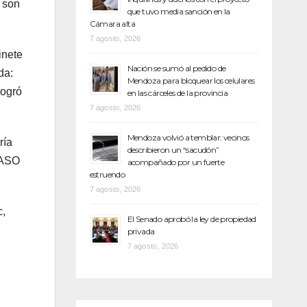
 son
que tuvo media sanción en la
Cámara alta
7 agosto, 2026
inete
Nación se sumó al pedido de
da:
Mendoza para bloquear los celulares
Logró
en las cárceles de la provincia
7 agosto, 2026
Mendoza volvió a temblar: vecinos
ría
describieron un “sacudón”
 PASO
acompañado por un fuerte
estruendo
7 agosto, 2026
c,
El Senado aprobó la ley de propiedad
privada
7 agosto, 2026