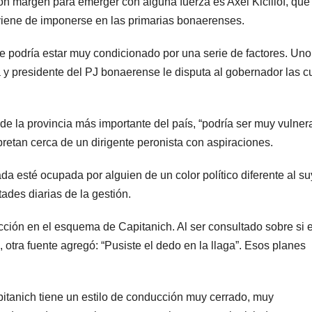
n margen para emerger con alguna fuerza es Axel Kicillof, que
POLICIALES
POLICIAL
 viene de imponerse en las primarias bonaerenses.
Delincuente
Cay
abusó de una
mie
 podría estar muy condicionado por una serie de factores. Uno
 y presidente del PJ bonaerense le disputa al gobernador las c
anciana tras
una
6 JUNIO, 2023
20 FE
ingresar en su
que
 de la provincia más importante del país, “podría ser muy vulner
casa de
dis
pretan cerca de un dirigente peronista con aspiraciones.
Mendoza para
poli
a esté ocupada por alguien de un color político diferente al su
robarle: fue
rob
tades diarias de la gestión.
filmado
ección en el esquema de Capitanich. Al ser consultado sobre si e
cuando
 otra fuente agregó: “Pusiste el dedo en la llaga”. Esos planes
escapaba
pitanich tiene un estilo de conducción muy cerrado, muy