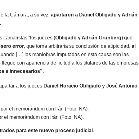
radical pidió
votar 
e la Cámara, a su vez,
apartaron a Daniel Obligado y Adrián
votar en
distan
.
forma remota
una s
s camaristas “los jueces (
Obligado y Adrián Grünberg)
que
kirchn
sero error
, que torna arbitraria su conclusión de atipicidad,
al
uando […] las maniobras imputadas en esta causa son las
“Es u
llegue con apariencia de licitud a los titulares de las empresa
mama
s e innecesarios”.
apartar a los jueces
Daniel Horacio Obligado y José Antonio
por el memorándum con Irán (Foto: NA).
rados para este nuevo proceso judicial.