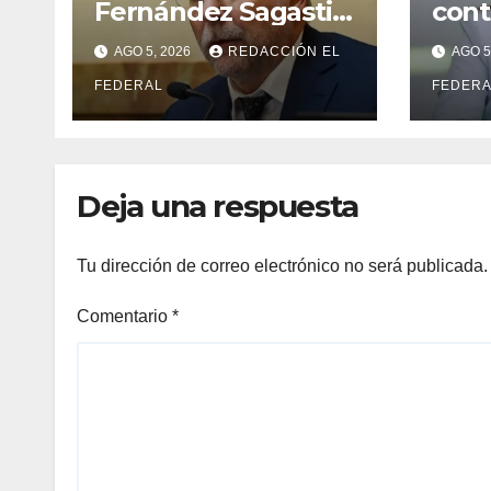
Fernández Sagasti,
cont
ahora un senador
perm
AGO 5, 2026
REDACCIÓN EL
AGO 5
radical pidió votar
dist
en forma remota
FEDERAL
sen
FEDERA
kirc
mam
Deja una respuesta
Tu dirección de correo electrónico no será publicada.
Comentario
*