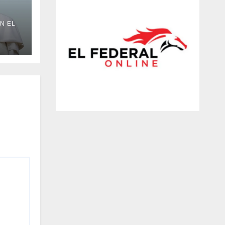
N EL
e