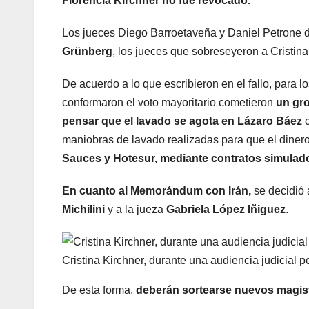
Florencia Kirchner no fue revocado.
Los jueces Diego Barroetaveña y Daniel Petrone d
Grünberg
, los jueces que sobreseyeron a Cristina
De acuerdo a lo que escribieron en el fallo, para lo
conformaron el voto mayoritario cometieron
un gro
pensar que el lavado se agota en Lázaro Báez
c
maniobras de lavado realizadas para que el dinero 
Sauces y Hotesur, mediante contratos simulado
En cuanto al Memorándum con Irán,
se decidió 
Michilini
y a la jueza
Gabriela López Iñiguez
.
Cristina Kirchner, durante una audiencia judicial 
De esta forma,
deberán sortearse nuevos magist