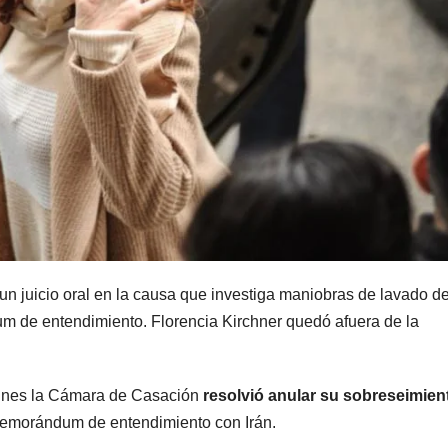
MENDOZA
MENDOZA
Paso Cristo
Distin
Redentor:
operat
despejaron la
el Gra
6 AGOSTO, 2026
5 AGOSTO, 
ruta en Las
Mend
un juicio oral en la causa que investiga maniobras de lavado d
Cuevas antes
termi
m de entendimiento. Florencia Kirchner quedó afuera de la
de otro
con cu
temporal con
delin
lunes la Cámara de Casación
resolvió anular su sobreseimien
Memorándum de entendimiento con Irán.
unos 1.500
deten