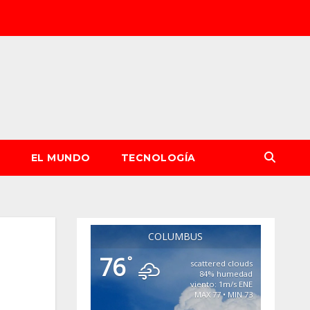
S
EL MUNDO
TECNOLOGÍA
COLUMBUS
76
°
scattered clouds
84% humedad
viento: 1m/s ENE
MAX 77 • MIN 73