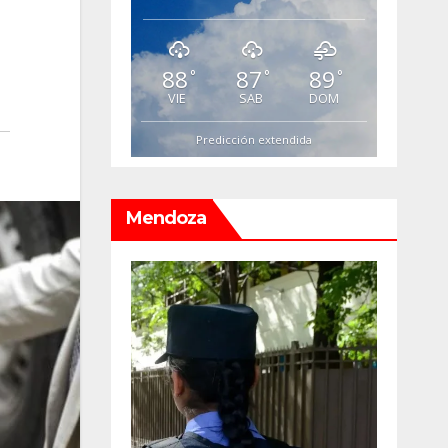
88
87
89
°
°
°
VIE
SAB
DOM
Predicción extendida
Mendoza