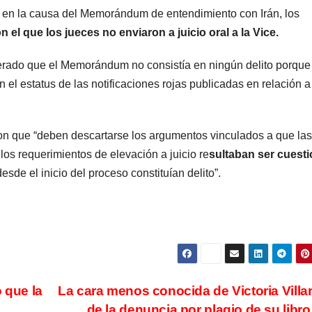
POLICIALES
POLICIALES
na en la causa del Memorándum de entendimiento con Irán, los
Delincuente
Cayer
el que los jueces no enviaron a juicio oral a la Vice.
abusó de una
miemb
derado que el Memorándum no consistía en ningún delito porque
anciana tras
una b
 el estatus de las notificaciones rojas publicadas en relación a
6 JUNIO, 2023
20 FEBRER
ingresar en su
que s
casa de
disfr
ron que “deben descartarse los argumentos vinculados a que las
os requerimientos de elevación a juicio re
sultaban ser cuest
Mendoza para
policí
sde el inicio del proceso constituían delito”.
robarle: fue
robar
filmado
cuando
escapaba
 que la
La cara menos conocida de Victoria Villar
de la denuncia por plagio de su libro