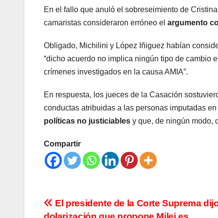
En el fallo que anuló el sobreseimiento de Cristi
camaristas consideraron erróneo el
argumento con 
Obligado, Michilini y López Iñiguez habían consi
“dicho acuerdo no implica ningún tipo de cambio en
crímenes investigados en la causa AMIA”.
En respuesta, los jueces de la Casación sostuvie
conductas atribuidas a las personas imputadas en l
políticas no justiciables
y que, de ningún modo, de
Compartir
Navegación
El presidente de la Corte Suprema dijo
dolarización que propone Milei es