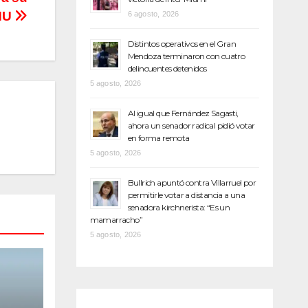
ONU
6 agosto, 2026
Distintos operativos en el Gran
Mendoza terminaron con cuatro
delincuentes detenidos
5 agosto, 2026
Al igual que Fernández Sagasti,
ahora un senador radical pidió votar
en forma remota
5 agosto, 2026
Bullrich apuntó contra Villarruel por
permitirle votar a distancia a una
senadora kirchnerista: “Es un
mamarracho”
5 agosto, 2026