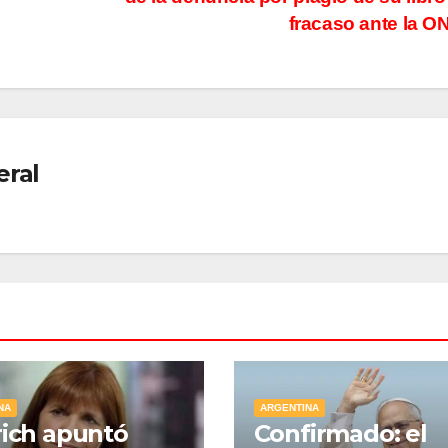
fracaso ante la 
eral
NA
ARGENTINA
rich apuntó
Confirmado: el