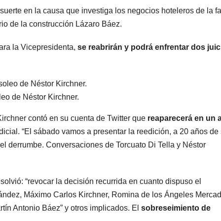
camiones
suerte en la causa que investiga los negocios hoteleros de la fa
io de la construcción Lázaro Báez.
varados
ra la Vicepresidenta,
se reabrirán y podrá enfrentar dos juic
leo de Néstor Kirchner.
 Kirchner contó en su cuenta de Twitter que
reaparecerá en un 
icial. “El sábado vamos a presentar la reedición, a 20 años de
del derrumbe. Conversaciones de Torcuato Di Tella y Néstor
ARGENTINA
ARGENTINA
Al igual que
Bullri
Fernández
apunt
esolvió: “revocar la decisión recurrida en cuanto dispuso el
nández, Máximo Carlos Kirchner, Romina de los Ángeles Mercad
Sagasti, ahora
Villar
5 AGOSTO, 2026
5 AGOSTO,
tín Antonio Báez” y otros implicados. El
sobreseimiento de
un senador
permit